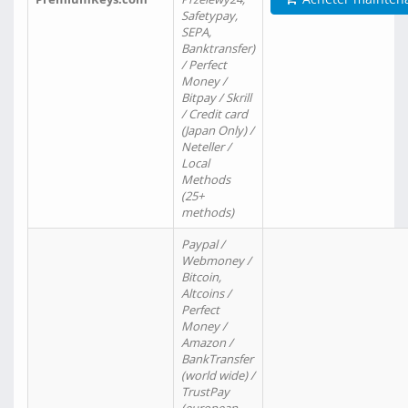
Safetypay,
SEPA,
Banktransfer)
/ Perfect
Money /
Bitpay / Skrill
/ Credit card
(Japan Only) /
Neteller /
Local
Methods
(25+
methods)
Paypal /
Webmoney /
Bitcoin,
Altcoins /
Perfect
Money /
Amazon /
BankTransfer
(world wide) /
TrustPay