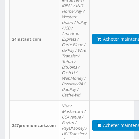
Mistercash /
iDEAL / ING
Home' Pay /
Western
Union / InPay
/ JCB /
American
Acheter mainten
24instant.com
Express /
Carte Bleue /
OKPay / Wire
Transfer /
Sofort /
BitCoins /
Cash U /
WebMoney /
Przelewy24 /
DaoPay /
Cash4WM
Visa /
Mastercard /
CCAvenue /
Paytm /
Acheter mainten
247premiumcart.com
PayUMoney /
UPi Transfer /