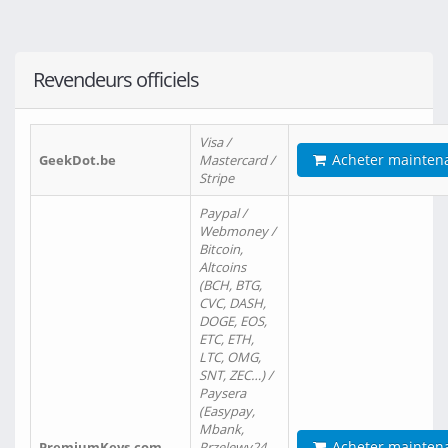
Revendeurs officiels
Visa /
Acheter mainten
GeekDot.be
Mastercard /
Stripe
Paypal /
Webmoney /
Bitcoin,
Altcoins
(BCH, BTG,
CVC, DASH,
DOGE, EOS,
ETC, ETH,
LTC, OMG,
SNT, ZEC…) /
Paysera
(Easypay,
Mbank,
Acheter mainten
PremiumKeys.com
Przelewy24,