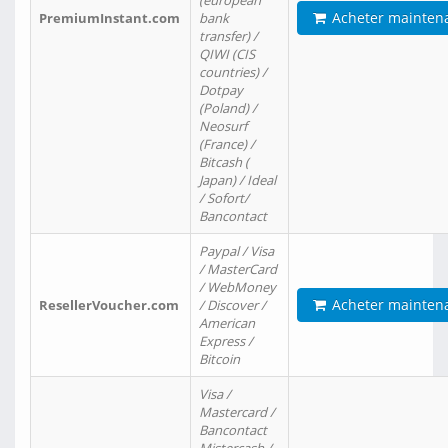
(european
Acheter mainten
PremiumInstant.com
bank
transfer) /
QIWI (CIS
countries) /
Dotpay
(Poland) /
Neosurf
(France) /
Bitcash (
Japan) / Ideal
/ Sofort/
Bancontact
Paypal / Visa
/ MasterCard
/ WebMoney
Acheter mainten
ResellerVoucher.com
/ Discover /
American
Express /
Bitcoin
Visa /
Mastercard /
Bancontact