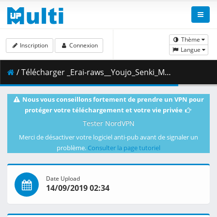
Thème
Inscription
Connexion
Langue
/ Télécharger _Erai-raws__Youjo_Senki_Movie_-_00__480p__Multiple_Subtitle_.mkv.002 ( 491.02 MB )
Nous vous conseillons fortement de prendre un VPN pour
protéger votre téléchargement et votre vie privée
Tester NordVPN
Merci de désactiver votre logiciel anti-pub avant de signaler un
problème.
Consulter la page tutoriel
Date Upload
14/09/2019 02:34