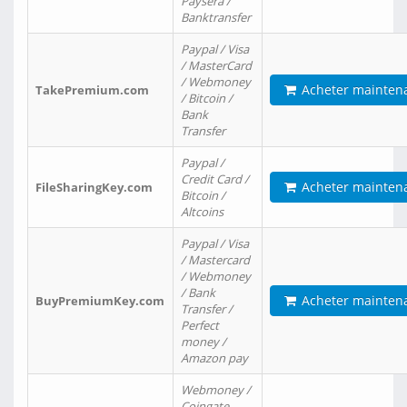
Paysera /
Banktransfer
Paypal / Visa
/ MasterCard
/ Webmoney
Acheter mainten
TakePremium.com
/ Bitcoin /
Bank
Transfer
Paypal /
Credit Card /
Acheter mainten
FileSharingKey.com
Bitcoin /
Altcoins
Paypal / Visa
/ Mastercard
/ Webmoney
/ Bank
Acheter mainten
BuyPremiumKey.com
Transfer /
Perfect
money /
Amazon pay
Webmoney /
Coingate