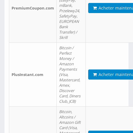
(EasyPay,
mBank,
Acheter mainten
PremiumCoupon.com
Przelewy24,
SafetyPay,
EUROPEAN
Bank
Transfer) /
Skrill
Bitcoin /
Perfect
Money /
Amazon
Payments
Acheter mainten
PlusInstant.com
(Visa,
Mastercard,
Amex,
Discover
Card, Diners
Club, JCB)
Bitcoin,
Altcoins /
Amazon Gift
Card (Visa,