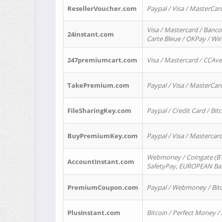
ResellerVoucher.com
Paypal / Visa / MasterCar
Visa / Mastercard / Banco
24instant.com
Carte Bleue / OKPay / Wi
247premiumcart.com
Visa / Mastercard / CCAv
TakePremium.com
Paypal / Visa / MasterCar
FileSharingKey.com
Paypal / Credit Card / Bitc
BuyPremiumKey.com
Paypal / Visa / Masterca
Webmoney / Coingate (BTC
AccountInstant.com
SafetyPay, EUROPEAN Bank
PremiumCoupon.com
Paypal / Webmoney / Bitc
PlusInstant.com
Bitcoin / Perfect Money /