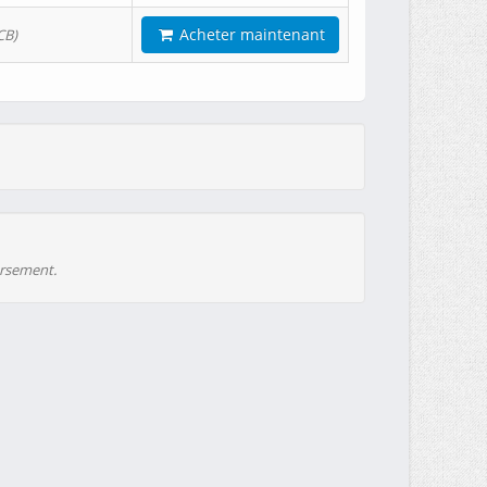
Acheter maintenant
CB)
ursement.