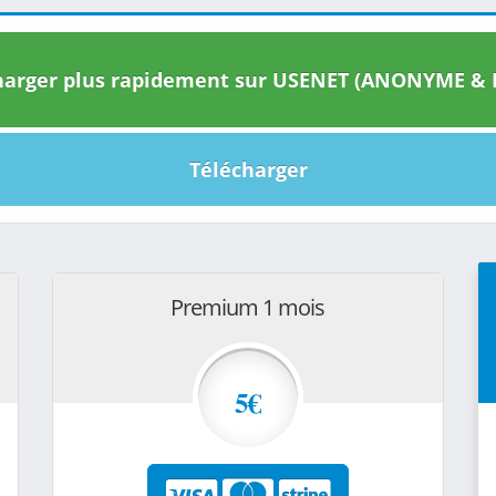
arger plus rapidement sur USENET (ANONYME & I
Télécharger
Premium 1 mois
5€