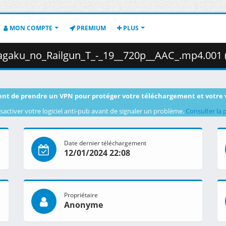
MON COMPTE
PREMIUM
PLUS
aku_no_Railgun_T_-_19__720p__AAC_.mp4.001 ( 435
nt de prendre un VPN pour protéger votre téléchargement et votre 
sactiver votre logiciel anti-pub avant de signaler un problème.
Consulter la 
Date dernier téléchargement
12/01/2024 22:08
Propriétaire
Anonyme