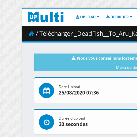
UPLOAD
DÉBRIDER
/ Télécharger _DeadFish__To_Aru_Kag
Nous vous conseillons forteme
Merci de dé
Date Upload
25/08/2020 07:36
Durée d'upload
20 secondes