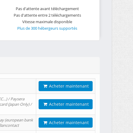
Pas d'attente avant téléchargement
Pas d'attente entre 2 téléchargements
Vitesse maximale disponible
Plus de 300 hébergeurs supportés
Acheter maintenant
EC…) / Paysera
Acheter maintenant
card (Japan Only) /
tPay (european bank
Acheter maintenant
/ Bancontact