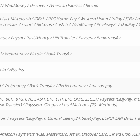
d / WebMoney / Discover / American Express / Bitcoin
ntact Mistercash / iDEAL / ING Home' Pay / Western Union / InPay / JCB / Am
re Transfer / Sofort / BitCoins / Cash U / WebMoney / Przelewy24 / DaoPay 
enue / Paytm / PayUMoney / UPi Transfer / Paysera / Banktransfer
d / Webmoney / Bitcoin / Bank Transfer
oin / Altcoins
rd / Webmoney / Bank Transfer / Perfect money / Amazon pay
, BCH, BTG, CVC, DASH, ETC, ETH, LTC, OMG, ZEC…) / Paysera (EasyPay, mB
 Transfer) / Payssion, Giropay / Local Methods (20+ Methods)
oin / Paysera (EasyPay, mBank, Przelewy24, SafetyPay, EUROPEAN Bank Transf
 Amazon Payments (Visa, Mastercard, Amex, Discover Card, Diners Club, JCB)