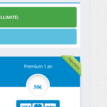
LLIMITÉ)
Populaire
Premium 1 an
50€