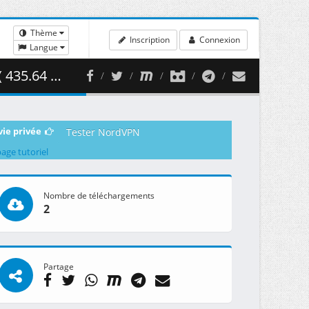
Thème
Inscription
Connexion
Langue
.64 MB )
vie privée
Tester NordVPN
page tutoriel
Nombre de téléchargements
2
Partage