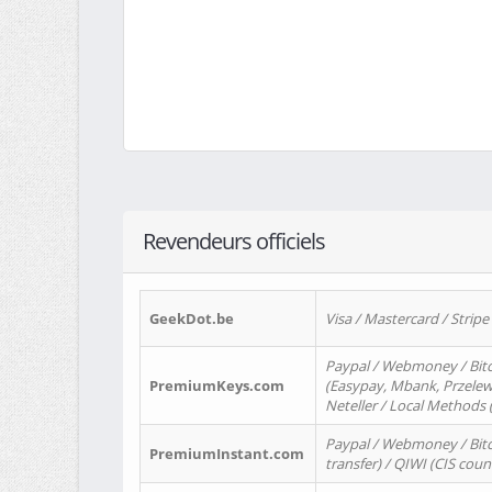
Revendeurs officiels
GeekDot.be
Visa / Mastercard / Stripe
Paypal / Webmoney / Bitc
PremiumKeys.com
(Easypay, Mbank, Przelewy2
Neteller / Local Methods
Paypal / Webmoney / Bitc
PremiumInstant.com
transfer) / QIWI (CIS coun