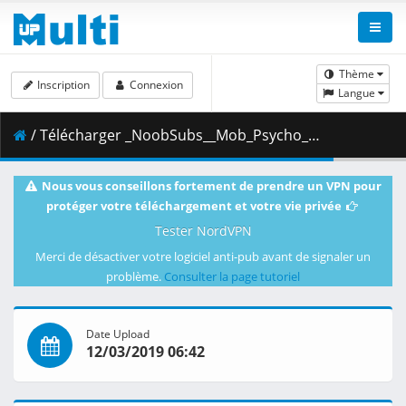
Thème
Inscription
Connexion
Langue
/ Télécharger _NoobSubs__Mob_Psycho_100_11__1080p_Blu-ray_Dual_Audio_8bit_AC3__66D4E810_.mkv.003 ( 354.64 MB )
Nous vous conseillons fortement de prendre un VPN pour
protéger votre téléchargement et votre vie privée
Tester NordVPN
Merci de désactiver votre logiciel anti-pub avant de signaler un
problème.
Consulter la page tutoriel
Date Upload
12/03/2019 06:42