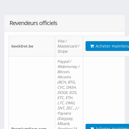
Revendeurs officiels
Visa /
Acheter mainten
GeekDot.be
Mastercard /
Stripe
Paypal /
Webmoney /
Bitcoin,
Altcoins
(BCH, BTG,
CVC, DASH,
DOGE, EOS,
ETC, ETH,
LTC, OMG,
SNT, ZEC…) /
Paysera
(Easypay,
Mbank,
Acheter mainten
PremiumKeys.com
Przelewy24,