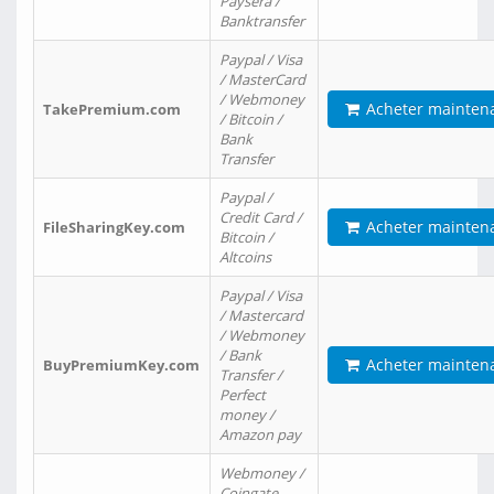
Paysera /
Banktransfer
Paypal / Visa
/ MasterCard
/ Webmoney
Acheter mainten
TakePremium.com
/ Bitcoin /
Bank
Transfer
Paypal /
Credit Card /
Acheter mainten
FileSharingKey.com
Bitcoin /
Altcoins
Paypal / Visa
/ Mastercard
/ Webmoney
/ Bank
Acheter mainten
BuyPremiumKey.com
Transfer /
Perfect
money /
Amazon pay
Webmoney /
Coingate