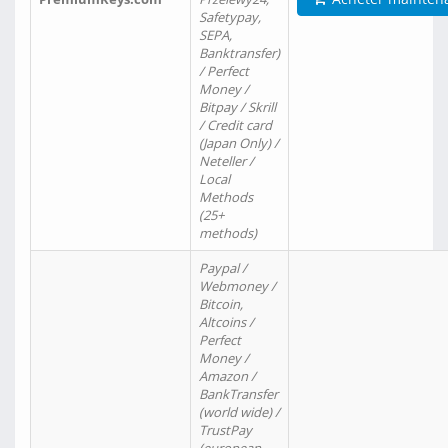
Safetypay,
SEPA,
Banktransfer)
/ Perfect
Money /
Bitpay / Skrill
/ Credit card
(Japan Only) /
Neteller /
Local
Methods
(25+
methods)
Paypal /
Webmoney /
Bitcoin,
Altcoins /
Perfect
Money /
Amazon /
BankTransfer
(world wide) /
TrustPay