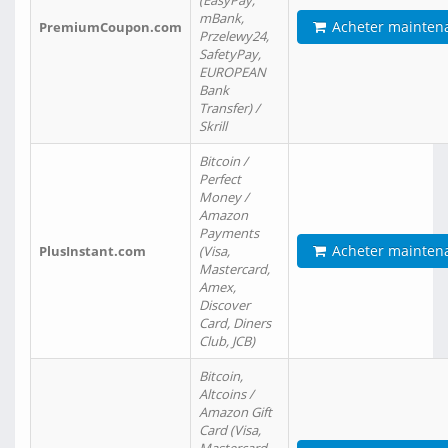
(EasyPay,
mBank,
Acheter mainten
PremiumCoupon.com
Przelewy24,
SafetyPay,
EUROPEAN
Bank
Transfer) /
Skrill
Bitcoin /
Perfect
Money /
Amazon
Payments
Acheter mainten
PlusInstant.com
(Visa,
Mastercard,
Amex,
Discover
Card, Diners
Club, JCB)
Bitcoin,
Altcoins /
Amazon Gift
Card (Visa,