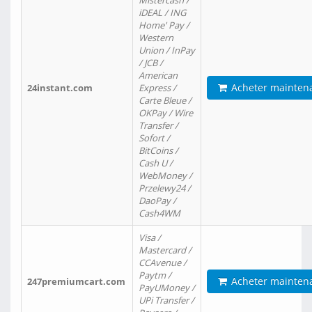
Mistercash /
iDEAL / ING
Home' Pay /
Western
Union / InPay
/ JCB /
American
Acheter mainten
24instant.com
Express /
Carte Bleue /
OKPay / Wire
Transfer /
Sofort /
BitCoins /
Cash U /
WebMoney /
Przelewy24 /
DaoPay /
Cash4WM
Visa /
Mastercard /
CCAvenue /
Paytm /
Acheter mainten
247premiumcart.com
PayUMoney /
UPi Transfer /