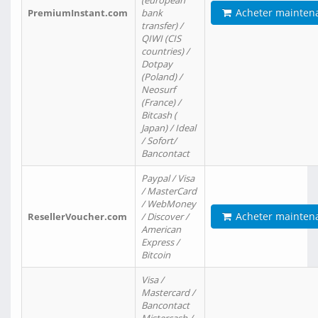
(european
Acheter mainten
PremiumInstant.com
bank
transfer) /
QIWI (CIS
countries) /
Dotpay
(Poland) /
Neosurf
(France) /
Bitcash (
Japan) / Ideal
/ Sofort/
Bancontact
Paypal / Visa
/ MasterCard
/ WebMoney
Acheter mainten
ResellerVoucher.com
/ Discover /
American
Express /
Bitcoin
Visa /
Mastercard /
Bancontact