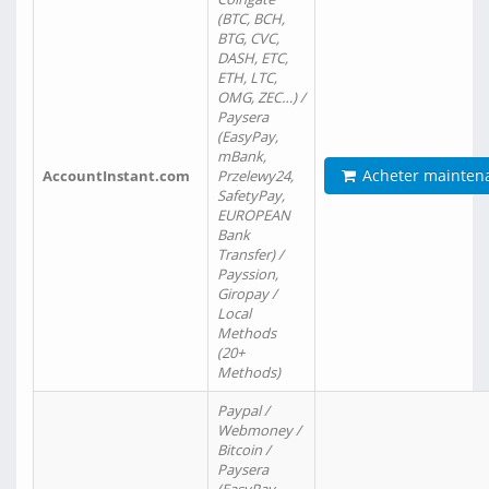
(BTC, BCH,
BTG, CVC,
DASH, ETC,
ETH, LTC,
OMG, ZEC…) /
Paysera
(EasyPay,
mBank,
Acheter mainten
AccountInstant.com
Przelewy24,
SafetyPay,
EUROPEAN
Bank
Transfer) /
Payssion,
Giropay /
Local
Methods
(20+
Methods)
Paypal /
Webmoney /
Bitcoin /
Paysera