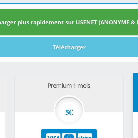
arger plus rapidement sur USENET (ANONYME & I
Télécharger
Premium 1 mois
5€