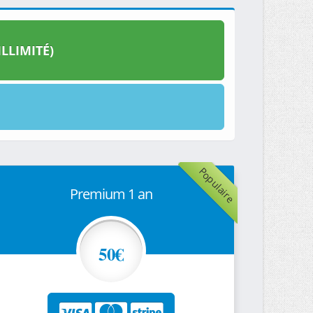
LLIMITÉ)
Populaire
Premium 1 an
50€