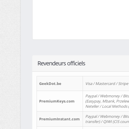
Revendeurs officiels
GeekDot.be
Visa / Mastercard / Stripe
Paypal / Webmoney / Bitc
PremiumKeys.com
(Easypay, Mbank, Przelewy2
Neteller / Local Methods
Paypal / Webmoney / Bitc
PremiumInstant.com
transfer) / QIWI (CIS coun