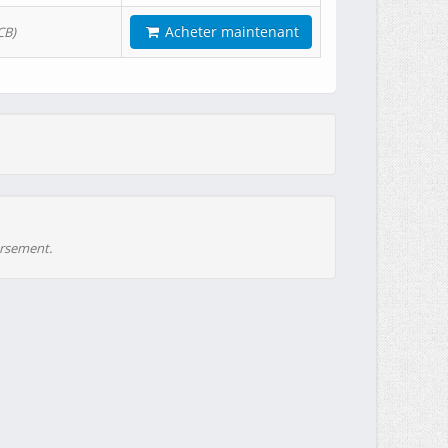
Acheter maintenant
CB)
ursement.