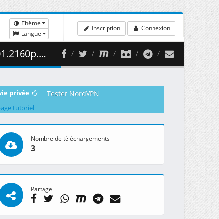
Thème
Inscription
Connexion
Langue
 ( 467.98 MB )
vie privée
Tester NordVPN
page tutoriel
Nombre de téléchargements
3
Partage