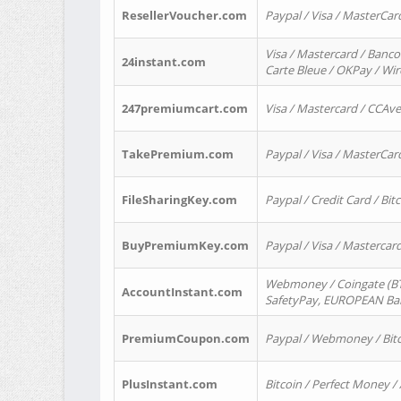
ResellerVoucher.com
Paypal / Visa / MasterCar
Visa / Mastercard / Banco
24instant.com
Carte Bleue / OKPay / Wi
247premiumcart.com
Visa / Mastercard / CCAv
TakePremium.com
Paypal / Visa / MasterCar
FileSharingKey.com
Paypal / Credit Card / Bitc
BuyPremiumKey.com
Paypal / Visa / Masterca
Webmoney / Coingate (BTC
AccountInstant.com
SafetyPay, EUROPEAN Bank
PremiumCoupon.com
Paypal / Webmoney / Bitc
PlusInstant.com
Bitcoin / Perfect Money /