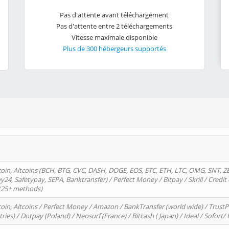
Pas d'attente avant téléchargement
Pas d'attente entre 2 téléchargements
Vitesse maximale disponible
Plus de 300 hébergeurs supportés
oin, Altcoins (BCH, BTG, CVC, DASH, DOGE, EOS, ETC, ETH, LTC, OMG, SNT, Z
4, Safetypay, SEPA, Banktransfer) / Perfect Money / Bitpay / Skrill / Credit 
 (25+ methods)
oin, Altcoins / Perfect Money / Amazon / BankTransfer (world wide) / Trus
tries) / Dotpay (Poland) / Neosurf (France) / Bitcash ( Japan) / Ideal / Sofort