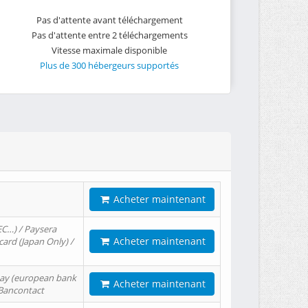
Pas d'attente avant téléchargement
Pas d'attente entre 2 téléchargements
Vitesse maximale disponible
Plus de 300 hébergeurs supportés
Acheter maintenant
EC…) / Paysera
Acheter maintenant
card (Japan Only) /
tPay (european bank
Acheter maintenant
/ Bancontact