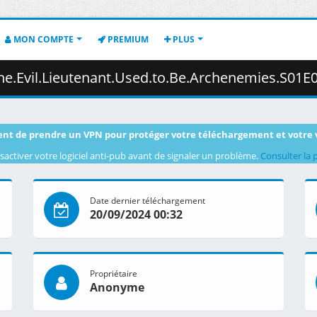
MON COMPTE
PREMIUM
PLUS
d.to.Be.Archenemies.S01E01.2160p.B-Global.WEB-DL.AAC2.0.H.264-NanDesuKa.mkv.004
nt de prendre un VPN pour protéger votre téléchargement et votre 
sactiver votre logiciel anti-pub avant de signaler un problème.
Consulter la 
Date dernier téléchargement
20/09/2024 00:32
Propriétaire
Anonyme