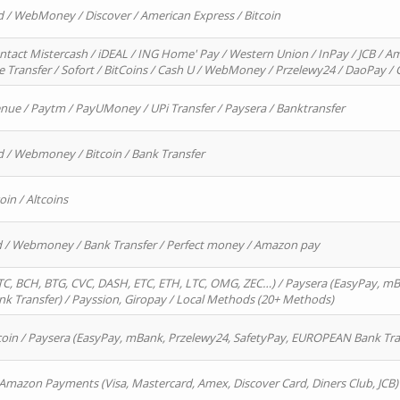
d / WebMoney / Discover / American Express / Bitcoin
ntact Mistercash / iDEAL / ING Home' Pay / Western Union / InPay / JCB / Am
re Transfer / Sofort / BitCoins / Cash U / WebMoney / Przelewy24 / DaoPay 
enue / Paytm / PayUMoney / UPi Transfer / Paysera / Banktransfer
d / Webmoney / Bitcoin / Bank Transfer
oin / Altcoins
rd / Webmoney / Bank Transfer / Perfect money / Amazon pay
, BCH, BTG, CVC, DASH, ETC, ETH, LTC, OMG, ZEC…) / Paysera (EasyPay, mB
 Transfer) / Payssion, Giropay / Local Methods (20+ Methods)
oin / Paysera (EasyPay, mBank, Przelewy24, SafetyPay, EUROPEAN Bank Transf
 Amazon Payments (Visa, Mastercard, Amex, Discover Card, Diners Club, JCB)