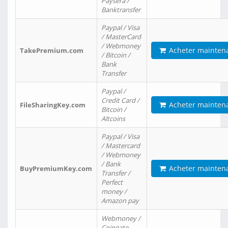
Paysera /
Banktransfer
Paypal / Visa
/ MasterCard
/ Webmoney
Acheter mainten
TakePremium.com
/ Bitcoin /
Bank
Transfer
Paypal /
Credit Card /
Acheter mainten
FileSharingKey.com
Bitcoin /
Altcoins
Paypal / Visa
/ Mastercard
/ Webmoney
/ Bank
Acheter mainten
BuyPremiumKey.com
Transfer /
Perfect
money /
Amazon pay
Webmoney /
Coingate