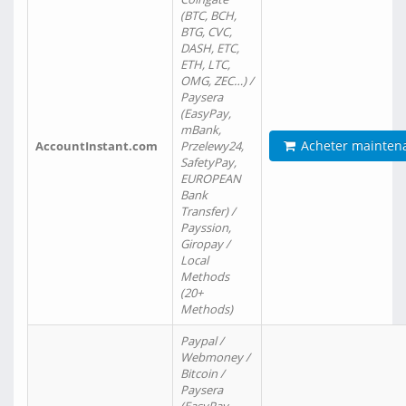
(BTC, BCH,
BTG, CVC,
DASH, ETC,
ETH, LTC,
OMG, ZEC…) /
Paysera
(EasyPay,
mBank,
Acheter mainten
AccountInstant.com
Przelewy24,
SafetyPay,
EUROPEAN
Bank
Transfer) /
Payssion,
Giropay /
Local
Methods
(20+
Methods)
Paypal /
Webmoney /
Bitcoin /
Paysera