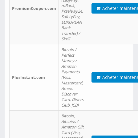
(EasyPay,
mBank,
Acheter mainten
PremiumCoupon.com
Przelewy24,
SafetyPay,
EUROPEAN
Bank
Transfer) /
Skrill
Bitcoin /
Perfect
Money /
Amazon
Payments
Acheter mainten
PlusInstant.com
(Visa,
Mastercard,
Amex,
Discover
Card, Diners
Club, JCB)
Bitcoin,
Altcoins /
Amazon Gift
Card (Visa,