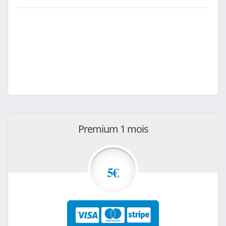
Premium 1 mois
5€