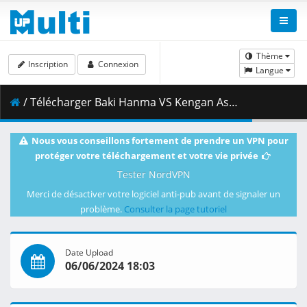
Thème
Inscription
Connexion
Langue
/ Télécharger Baki Hanma VS Kengan Ashura - MULTi 1080p WEB H.264 -NanDesuKa (NF).mkv.007 ( 467.14 MB )
Nous vous conseillons fortement de prendre un VPN pour
protéger votre téléchargement et votre vie privée
Tester NordVPN
Merci de désactiver votre logiciel anti-pub avant de signaler un
problème.
Consulter la page tutoriel
Date Upload
06/06/2024 18:03