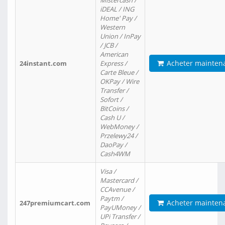
Mistercash /
iDEAL / ING
Home' Pay /
Western
Union / InPay
/ JCB /
American
Acheter mainten
24instant.com
Express /
Carte Bleue /
OKPay / Wire
Transfer /
Sofort /
BitCoins /
Cash U /
WebMoney /
Przelewy24 /
DaoPay /
Cash4WM
Visa /
Mastercard /
CCAvenue /
Paytm /
Acheter mainten
247premiumcart.com
PayUMoney /
UPi Transfer /