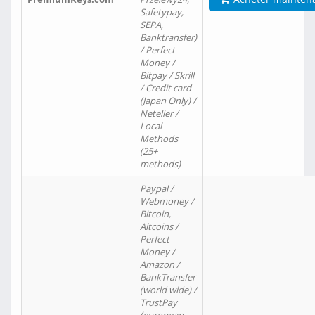
Safetypay,
SEPA,
Banktransfer)
/ Perfect
Money /
Bitpay / Skrill
/ Credit card
(Japan Only) /
Neteller /
Local
Methods
(25+
methods)
Paypal /
Webmoney /
Bitcoin,
Altcoins /
Perfect
Money /
Amazon /
BankTransfer
(world wide) /
TrustPay