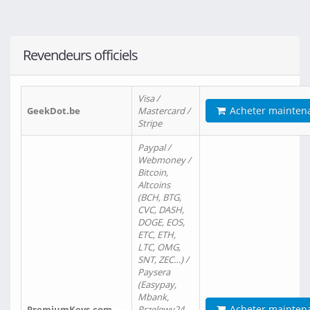
Revendeurs officiels
Visa /
Acheter mainten
GeekDot.be
Mastercard /
Stripe
Paypal /
Webmoney /
Bitcoin,
Altcoins
(BCH, BTG,
CVC, DASH,
DOGE, EOS,
ETC, ETH,
LTC, OMG,
SNT, ZEC…) /
Paysera
(Easypay,
Mbank,
Acheter mainten
PremiumKeys.com
Przelewy24,