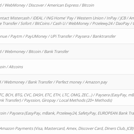
d / WebMoney / Discover / American Express / Bitcoin
ntact Mistercash / iDEAL / ING Home' Pay / Western Union / InPay / JCB / Am
re Transfer / Sofort / BitCoins / Cash U / WebMoney / Przelewy24 / DaoPay 
enue / Paytm / PayUMoney / UPi Transfer / Paysera / Banktransfer
d / Webmoney / Bitcoin / Bank Transfer
oin / Altcoins
rd / Webmoney / Bank Transfer / Perfect money / Amazon pay
, BCH, BTG, CVC, DASH, ETC, ETH, LTC, OMG, ZEC…) / Paysera (EasyPay, mB
 Transfer) / Payssion, Giropay / Local Methods (20+ Methods)
oin / Paysera (EasyPay, mBank, Przelewy24, SafetyPay, EUROPEAN Bank Transf
 Amazon Payments (Visa, Mastercard, Amex, Discover Card, Diners Club, JCB)