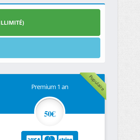
LLIMITÉ)
Populaire
Premium 1 an
50€