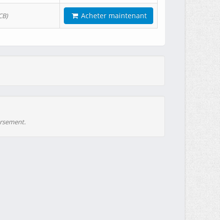
Acheter maintenant
CB)
ursement.