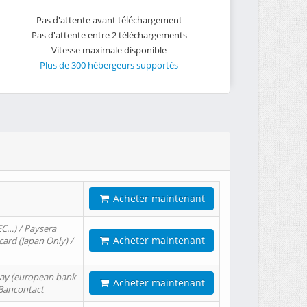
Pas d'attente avant téléchargement
Pas d'attente entre 2 téléchargements
Vitesse maximale disponible
Plus de 300 hébergeurs supportés
Acheter maintenant
EC…) / Paysera
Acheter maintenant
card (Japan Only) /
tPay (european bank
Acheter maintenant
/ Bancontact