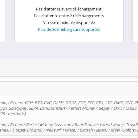
Pas d'attente avant téléchargement
Pas d'attente entre 2 téléchargements
Vitesse maximale disponible
Plus de 300 hébergeurs supportés
oin, Altcoins (BCH, BTG, CVC, DASH, DOGE, EOS, ETC, ETH, LTC, OMG, SNT, Z
4, Safetypay, SEPA, Banktransfer) / Perfect Money / Bitpay / Skrill / Credit 
 (25+ methods)
oin, Altcoins / Perfect Money / Amazon / BankTransfer (world wide) / Trus
tries) / Dotpay (Poland) / Neosurf (France) / Bitcash ( Japan) / Ideal / Sofort