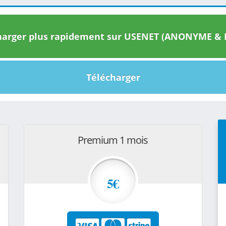
arger plus rapidement sur USENET (ANONYME & I
Télécharger
Premium 1 mois
5€