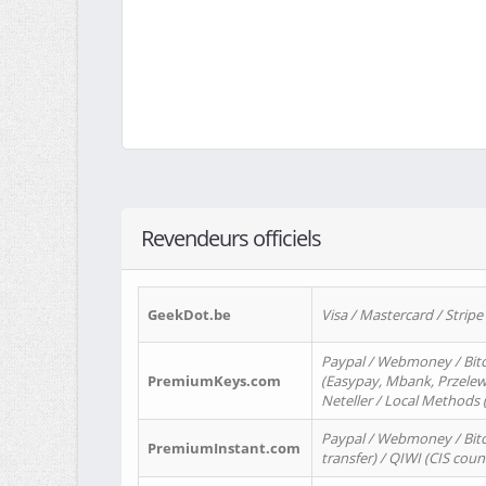
Revendeurs officiels
GeekDot.be
Visa / Mastercard / Stripe
Paypal / Webmoney / Bitc
PremiumKeys.com
(Easypay, Mbank, Przelewy2
Neteller / Local Methods
Paypal / Webmoney / Bitc
PremiumInstant.com
transfer) / QIWI (CIS coun