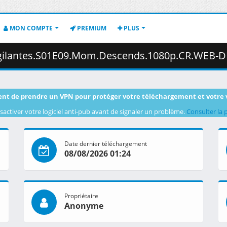
MON COMPTE
PREMIUM
PLUS
9.Mom.Descends.1080p.CR.WEB-DL.DUAL.AAC2.0.H.264-VARYG.mkv.002 (
nt de prendre un VPN pour protéger votre téléchargement et votre 
sactiver votre logiciel anti-pub avant de signaler un problème.
Consulter la 
Date dernier téléchargement
08/08/2026 01:24
Propriétaire
Anonyme