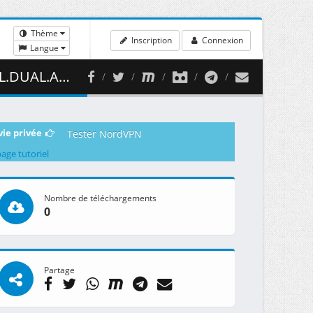
Thème
Inscription
Connexion
Langue
 465.91 MB )
vie privée
Tester NordVPN
page tutoriel
Nombre de téléchargements
0
Partage