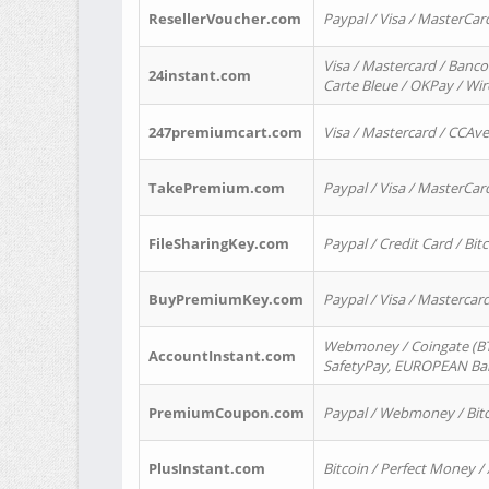
ResellerVoucher.com
Paypal / Visa / MasterCar
Visa / Mastercard / Banco
24instant.com
Carte Bleue / OKPay / Wi
247premiumcart.com
Visa / Mastercard / CCAv
TakePremium.com
Paypal / Visa / MasterCar
FileSharingKey.com
Paypal / Credit Card / Bitc
BuyPremiumKey.com
Paypal / Visa / Masterca
Webmoney / Coingate (BTC
AccountInstant.com
SafetyPay, EUROPEAN Bank
PremiumCoupon.com
Paypal / Webmoney / Bitc
PlusInstant.com
Bitcoin / Perfect Money /