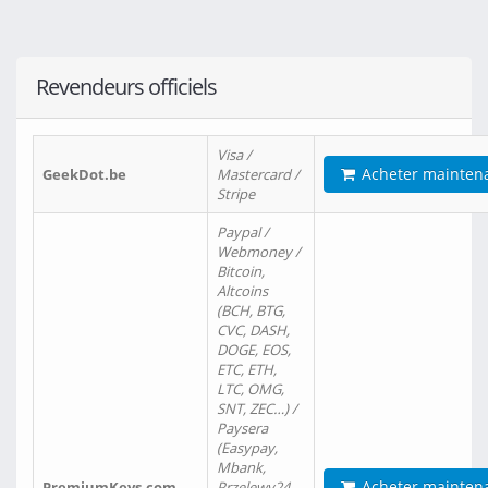
Revendeurs officiels
Visa /
Acheter mainten
GeekDot.be
Mastercard /
Stripe
Paypal /
Webmoney /
Bitcoin,
Altcoins
(BCH, BTG,
CVC, DASH,
DOGE, EOS,
ETC, ETH,
LTC, OMG,
SNT, ZEC…) /
Paysera
(Easypay,
Mbank,
Acheter mainten
PremiumKeys.com
Przelewy24,