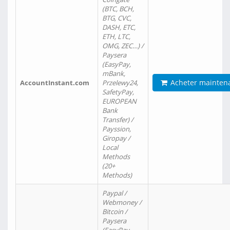
(BTC, BCH,
BTG, CVC,
DASH, ETC,
ETH, LTC,
OMG, ZEC…) /
Paysera
(EasyPay,
mBank,
Acheter mainten
AccountInstant.com
Przelewy24,
SafetyPay,
EUROPEAN
Bank
Transfer) /
Payssion,
Giropay /
Local
Methods
(20+
Methods)
Paypal /
Webmoney /
Bitcoin /
Paysera