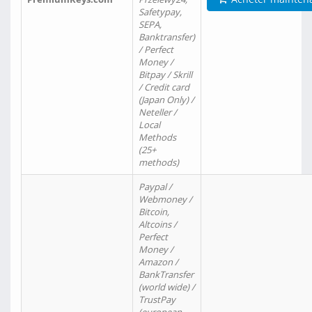
Safetypay,
SEPA,
Banktransfer)
/ Perfect
Money /
Bitpay / Skrill
/ Credit card
(Japan Only) /
Neteller /
Local
Methods
(25+
methods)
Paypal /
Webmoney /
Bitcoin,
Altcoins /
Perfect
Money /
Amazon /
BankTransfer
(world wide) /
TrustPay