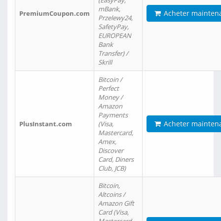
(EasyPay,
mBank,
Acheter mainten
PremiumCoupon.com
Przelewy24,
SafetyPay,
EUROPEAN
Bank
Transfer) /
Skrill
Bitcoin /
Perfect
Money /
Amazon
Payments
Acheter mainten
PlusInstant.com
(Visa,
Mastercard,
Amex,
Discover
Card, Diners
Club, JCB)
Bitcoin,
Altcoins /
Amazon Gift
Card (Visa,