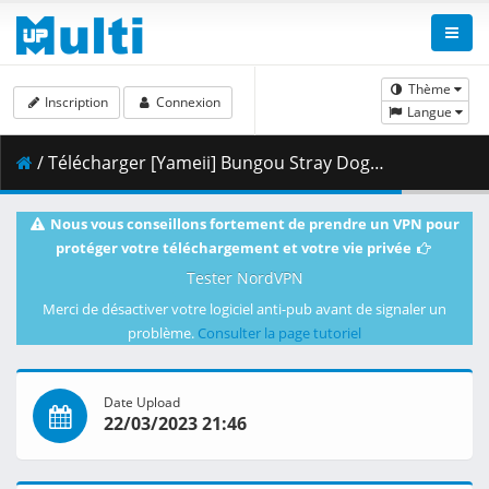
Thème
Inscription
Connexion
Langue
/ Télécharger [Yameii] Bungou Stray Dogs S4 - 10 [English Dub] [WEB-DL 1080p] [3F9B3D22].mkv.001 ( 354.31 MB )
Nous vous conseillons fortement de prendre un VPN pour
protéger votre téléchargement et votre vie privée
Tester NordVPN
Merci de désactiver votre logiciel anti-pub avant de signaler un
problème.
Consulter la page tutoriel
Date Upload
22/03/2023 21:46