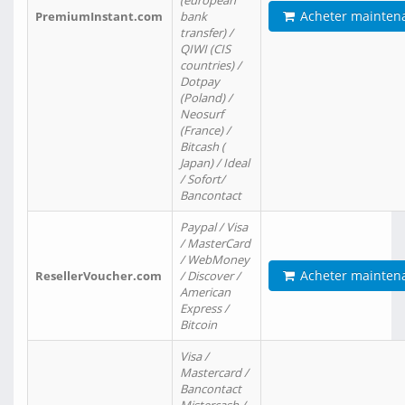
(european
Acheter mainten
PremiumInstant.com
bank
transfer) /
QIWI (CIS
countries) /
Dotpay
(Poland) /
Neosurf
(France) /
Bitcash (
Japan) / Ideal
/ Sofort/
Bancontact
Paypal / Visa
/ MasterCard
/ WebMoney
Acheter mainten
ResellerVoucher.com
/ Discover /
American
Express /
Bitcoin
Visa /
Mastercard /
Bancontact