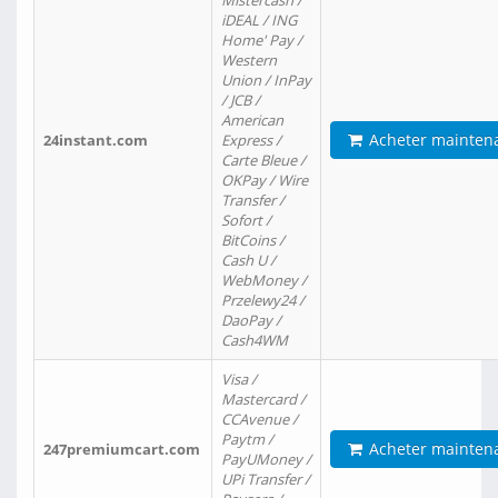
Mistercash /
iDEAL / ING
Home' Pay /
Western
Union / InPay
/ JCB /
American
Acheter mainten
24instant.com
Express /
Carte Bleue /
OKPay / Wire
Transfer /
Sofort /
BitCoins /
Cash U /
WebMoney /
Przelewy24 /
DaoPay /
Cash4WM
Visa /
Mastercard /
CCAvenue /
Paytm /
Acheter mainten
247premiumcart.com
PayUMoney /
UPi Transfer /