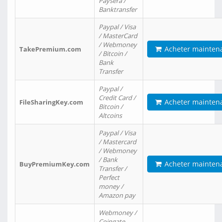
Paysera /
Banktransfer
Paypal / Visa
/ MasterCard
/ Webmoney
Acheter mainten
TakePremium.com
/ Bitcoin /
Bank
Transfer
Paypal /
Credit Card /
Acheter mainten
FileSharingKey.com
Bitcoin /
Altcoins
Paypal / Visa
/ Mastercard
/ Webmoney
/ Bank
Acheter mainten
BuyPremiumKey.com
Transfer /
Perfect
money /
Amazon pay
Webmoney /
Coingate