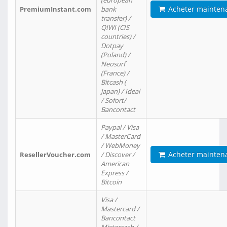
(european
Acheter mainten
PremiumInstant.com
bank
transfer) /
QIWI (CIS
countries) /
Dotpay
(Poland) /
Neosurf
(France) /
Bitcash (
Japan) / Ideal
/ Sofort/
Bancontact
Paypal / Visa
/ MasterCard
/ WebMoney
Acheter mainten
ResellerVoucher.com
/ Discover /
American
Express /
Bitcoin
Visa /
Mastercard /
Bancontact