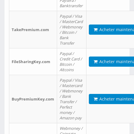
Paysera /
Banktransfer
Paypal / Visa
/ MasterCard
/ Webmoney
Acheter mainten
TakePremium.com
/ Bitcoin /
Bank
Transfer
Paypal /
Credit Card /
Acheter mainten
FileSharingKey.com
Bitcoin /
Altcoins
Paypal / Visa
/ Mastercard
/ Webmoney
/ Bank
Acheter mainten
BuyPremiumKey.com
Transfer /
Perfect
money /
Amazon pay
Webmoney /
Coingate