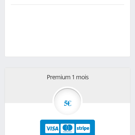
Premium 1 mois
5€