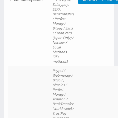
Safetypay,
SEPA,
Banktransfer)
/ Perfect
Money /
Bitpay / Skrill
/ Credit card
(Japan Only) /
Neteller /
Local
Methods
(25+
methods)
Paypal /
Webmoney /
Bitcoin,
Altcoins /
Perfect
Money /
Amazon /
BankTransfer
(world wide) /
TrustPay