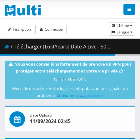
Thème
Inscription
Connexion
Langue
/ Télécharger [LostYears] Date A Live - S05E09 (WEB-DL 1080p x264 AAC E-AC-3) [35D7BC31].mkv.002 ( 482.71 MB )
Nous vous conseillons fortement de prendre un VPN pour
protéger votre téléchargement et votre vie privée
Tester NordVPN
Merci de désactiver votre logiciel anti-pub avant de signaler un
problème.
Consulter la page tutoriel
Date Upload
11/09/2024 02:45