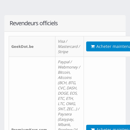
Revendeurs officiels
Visa /
Acheter mainten
GeekDot.be
Mastercard /
Stripe
Paypal /
Webmoney /
Bitcoin,
Altcoins
(BCH, BTG,
CVC, DASH,
DOGE, EOS,
ETC, ETH,
LTC, OMG,
SNT, ZEC…) /
Paysera
(Easypay,
Mbank,
Acheter mainten
PremiumKeys.com
Przelewy24,