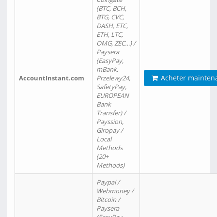
(BTC, BCH,
BTG, CVC,
DASH, ETC,
ETH, LTC,
OMG, ZEC…) /
Paysera
(EasyPay,
mBank,
Acheter mainten
AccountInstant.com
Przelewy24,
SafetyPay,
EUROPEAN
Bank
Transfer) /
Payssion,
Giropay /
Local
Methods
(20+
Methods)
Paypal /
Webmoney /
Bitcoin /
Paysera