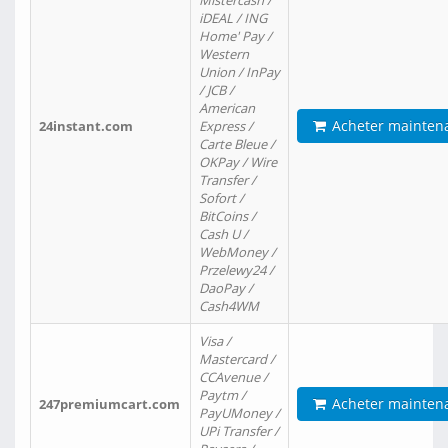
Mistercash /
iDEAL / ING
Home' Pay /
Western
Union / InPay
/ JCB /
American
Acheter mainten
24instant.com
Express /
Carte Bleue /
OKPay / Wire
Transfer /
Sofort /
BitCoins /
Cash U /
WebMoney /
Przelewy24 /
DaoPay /
Cash4WM
Visa /
Mastercard /
CCAvenue /
Paytm /
Acheter mainten
247premiumcart.com
PayUMoney /
UPi Transfer /