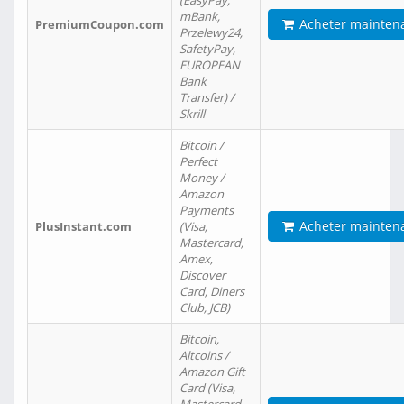
(EasyPay,
mBank,
Acheter mainten
PremiumCoupon.com
Przelewy24,
SafetyPay,
EUROPEAN
Bank
Transfer) /
Skrill
Bitcoin /
Perfect
Money /
Amazon
Payments
Acheter mainten
PlusInstant.com
(Visa,
Mastercard,
Amex,
Discover
Card, Diners
Club, JCB)
Bitcoin,
Altcoins /
Amazon Gift
Card (Visa,