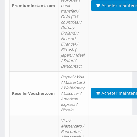
(european
Acheter mainten
PremiumInstant.com
bank
transfer) /
QIWI (CIS
countries) /
Dotpay
(Poland) /
Neosurf
(France) /
Bitcash (
Japan) / Ideal
/ Sofort/
Bancontact
Paypal / Visa
/ MasterCard
/ WebMoney
Acheter mainten
ResellerVoucher.com
/ Discover /
American
Express /
Bitcoin
Visa /
Mastercard /
Bancontact