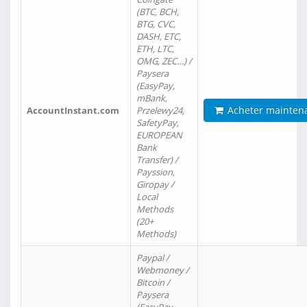
(BTC, BCH,
BTG, CVC,
DASH, ETC,
ETH, LTC,
OMG, ZEC…) /
Paysera
(EasyPay,
mBank,
Acheter mainten
AccountInstant.com
Przelewy24,
SafetyPay,
EUROPEAN
Bank
Transfer) /
Payssion,
Giropay /
Local
Methods
(20+
Methods)
Paypal /
Webmoney /
Bitcoin /
Paysera