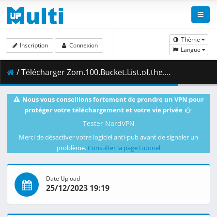
Thème
Inscription
Connexion
Langue
/ Télécharger Zom.100.Bucket.List.of.the.Dead.S01E05.Hero.of.the.Dead.1080p.NF.WEB-DL.AAC2.0.H.264-VARYG.mkv.003 ( 383.25 MB )
Nous vous conseillons fortement de prendre un VPN pour
protéger votre téléchargement et votre vie privée
Tester NordVPN
Merci de désactiver votre logiciel anti-pub avant de signaler un
problème.
Consulter la page tutoriel
Date Upload
25/12/2023 19:19