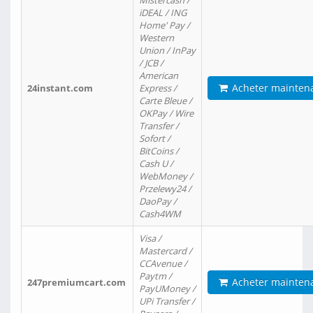
Mistercash /
iDEAL / ING
Home' Pay /
Western
Union / InPay
/ JCB /
American
Acheter mainten
24instant.com
Express /
Carte Bleue /
OKPay / Wire
Transfer /
Sofort /
BitCoins /
Cash U /
WebMoney /
Przelewy24 /
DaoPay /
Cash4WM
Visa /
Mastercard /
CCAvenue /
Paytm /
Acheter mainten
247premiumcart.com
PayUMoney /
UPi Transfer /