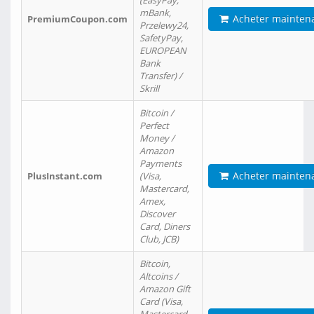
(EasyPay,
mBank,
Acheter mainten
PremiumCoupon.com
Przelewy24,
SafetyPay,
EUROPEAN
Bank
Transfer) /
Skrill
Bitcoin /
Perfect
Money /
Amazon
Payments
Acheter mainten
PlusInstant.com
(Visa,
Mastercard,
Amex,
Discover
Card, Diners
Club, JCB)
Bitcoin,
Altcoins /
Amazon Gift
Card (Visa,