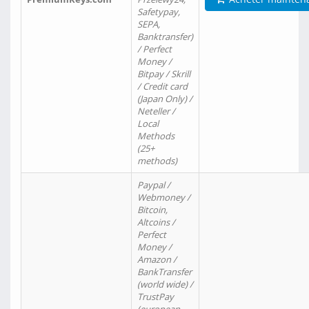
Safetypay,
SEPA,
Banktransfer)
/ Perfect
Money /
Bitpay / Skrill
/ Credit card
(Japan Only) /
Neteller /
Local
Methods
(25+
methods)
Paypal /
Webmoney /
Bitcoin,
Altcoins /
Perfect
Money /
Amazon /
BankTransfer
(world wide) /
TrustPay