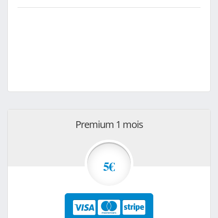
Premium 1 mois
5€