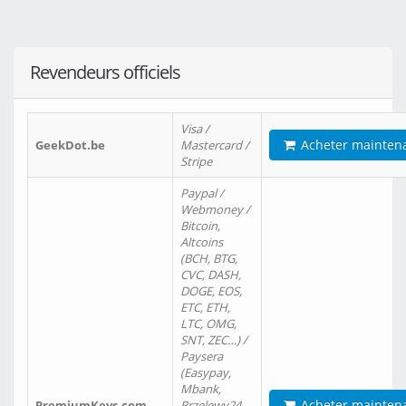
Revendeurs officiels
Visa /
Acheter mainten
GeekDot.be
Mastercard /
Stripe
Paypal /
Webmoney /
Bitcoin,
Altcoins
(BCH, BTG,
CVC, DASH,
DOGE, EOS,
ETC, ETH,
LTC, OMG,
SNT, ZEC…) /
Paysera
(Easypay,
Mbank,
Acheter mainten
PremiumKeys.com
Przelewy24,