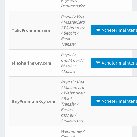
Paysera /
Banktransfer
Paypal / Visa
/ MasterCard
/ Webmoney
Acheter mainten
TakePremium.com
/ Bitcoin /
Bank
Transfer
Paypal /
Credit Card /
Acheter mainten
FileSharingKey.com
Bitcoin /
Altcoins
Paypal / Visa
/ Mastercard
/ Webmoney
/ Bank
Acheter mainten
BuyPremiumKey.com
Transfer /
Perfect
money /
Amazon pay
Webmoney /
Coingate