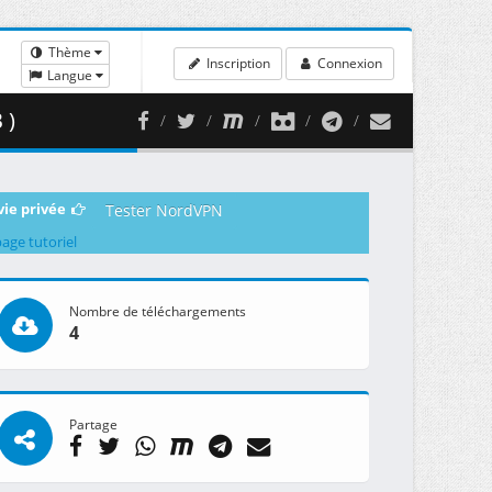
Thème
Inscription
Connexion
Langue
 )
vie privée
Tester NordVPN
page tutoriel
Nombre de téléchargements
4
Partage