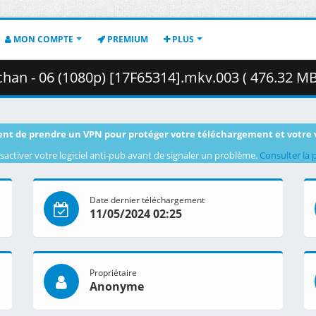
MON COMPTE
PREMIUM
PLUS
han - 06 (1080p) [17F65314].mkv.003 ( 476.32 MB
nt de prendre un VPN pour protéger votre téléchargement et votre 
sactiver votre logiciel anti-pub avant de signaler un problème.
Consulter la 
Date dernier téléchargement
11/05/2024 02:25
Propriétaire
Anonyme