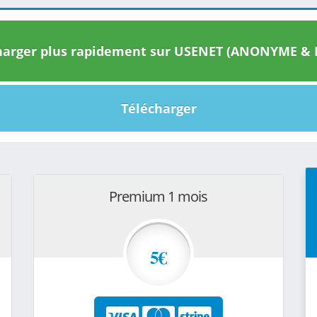
arger plus rapidement sur USENET (ANONYME & I
Télécharger
Premium 1 mois
5€