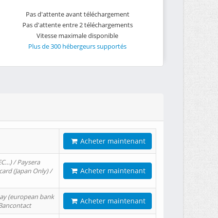
Pas d'attente avant téléchargement
Pas d'attente entre 2 téléchargements
Vitesse maximale disponible
Plus de 300 hébergeurs supportés
Acheter maintenant
EC…) / Paysera
Acheter maintenant
card (Japan Only) /
tPay (european bank
Acheter maintenant
/ Bancontact