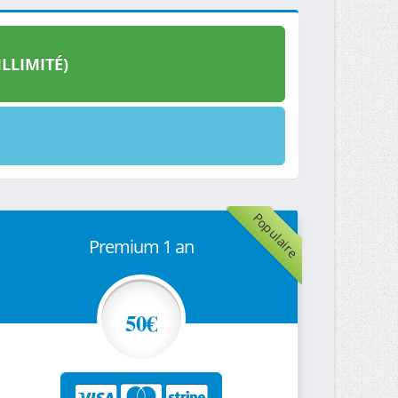
LLIMITÉ)
Populaire
Premium 1 an
50€