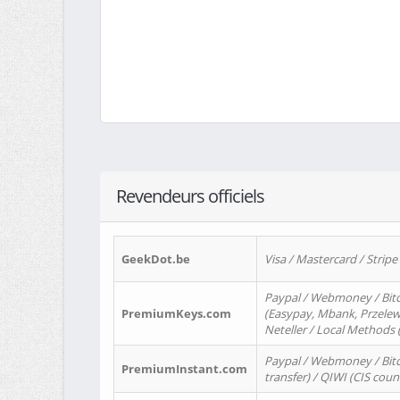
Revendeurs officiels
GeekDot.be
Visa / Mastercard / Stripe
Paypal / Webmoney / Bitc
PremiumKeys.com
(Easypay, Mbank, Przelewy2
Neteller / Local Methods
Paypal / Webmoney / Bitc
PremiumInstant.com
transfer) / QIWI (CIS coun