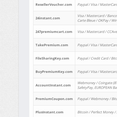
ResellerVoucher.com
Paypal / Visa / MasterCar
Visa / Mastercard / Banco
24instant.com
Carte Bleue / OKPay / Wi
247premiumcart.com
Visa / Mastercard / CCAv
TakePremium.com
Paypal / Visa / MasterCar
FileSharingKey.com
Paypal / Credit Card / Bitc
BuyPremiumKey.com
Paypal / Visa / Masterca
Webmoney / Coingate (BTC
AccountInstant.com
SafetyPay, EUROPEAN Bank
PremiumCoupon.com
Paypal / Webmoney / Bitc
PlusInstant.com
Bitcoin / Perfect Money /