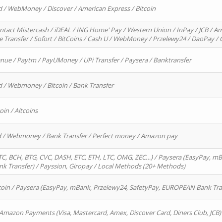
d / WebMoney / Discover / American Express / Bitcoin
ntact Mistercash / iDEAL / ING Home' Pay / Western Union / InPay / JCB / Am
re Transfer / Sofort / BitCoins / Cash U / WebMoney / Przelewy24 / DaoPay 
enue / Paytm / PayUMoney / UPi Transfer / Paysera / Banktransfer
d / Webmoney / Bitcoin / Bank Transfer
oin / Altcoins
rd / Webmoney / Bank Transfer / Perfect money / Amazon pay
, BCH, BTG, CVC, DASH, ETC, ETH, LTC, OMG, ZEC…) / Paysera (EasyPay, mB
 Transfer) / Payssion, Giropay / Local Methods (20+ Methods)
oin / Paysera (EasyPay, mBank, Przelewy24, SafetyPay, EUROPEAN Bank Transf
 Amazon Payments (Visa, Mastercard, Amex, Discover Card, Diners Club, JCB)