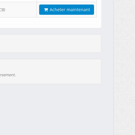
Acheter maintenant
CB)
ursement.