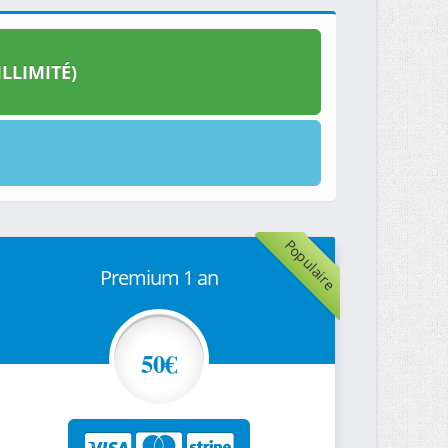
LLIMITÉ)
Populaire
Premium 1 an
50€