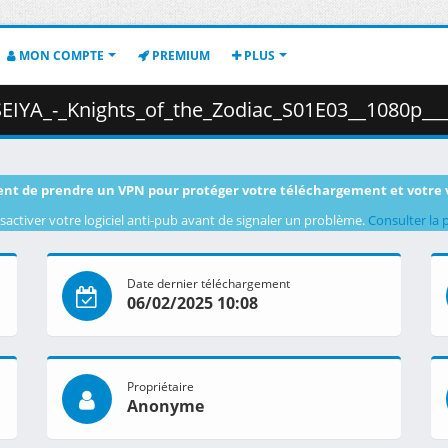
MON COMPTE
PREMIUM
PLUS
Zodiac_S01E03__1080p___HEVC___Multi-Audio___Multi-Subs___1873F0B5_.mkv.003
nt de prendre un VPN pour protéger votre téléchargement et votre 
sactiver votre logiciel anti-pub avant de signaler un problème.
Consulter la 
Date dernier téléchargement
06/02/2025 10:08
Propriétaire
Anonyme