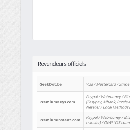
Revendeurs officiels
GeekDot.be
Visa / Mastercard / Stripe
Paypal / Webmoney / Bitc
PremiumKeys.com
(Easypay, Mbank, Przelewy2
Neteller / Local Methods
Paypal / Webmoney / Bitc
PremiumInstant.com
transfer) / QIWI (CIS coun