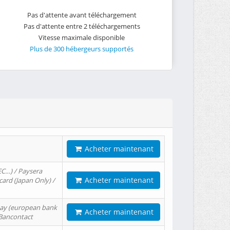
Pas d'attente avant téléchargement
Pas d'attente entre 2 téléchargements
Vitesse maximale disponible
Plus de 300 hébergeurs supportés
Acheter maintenant
EC…) / Paysera
Acheter maintenant
card (Japan Only) /
tPay (european bank
Acheter maintenant
/ Bancontact