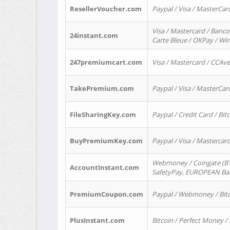
ResellerVoucher.com
Paypal / Visa / MasterCar
Visa / Mastercard / Banco
24instant.com
Carte Bleue / OKPay / Wi
247premiumcart.com
Visa / Mastercard / CCAv
TakePremium.com
Paypal / Visa / MasterCar
FileSharingKey.com
Paypal / Credit Card / Bitc
BuyPremiumKey.com
Paypal / Visa / Masterca
Webmoney / Coingate (BTC
AccountInstant.com
SafetyPay, EUROPEAN Bank
PremiumCoupon.com
Paypal / Webmoney / Bitc
PlusInstant.com
Bitcoin / Perfect Money /