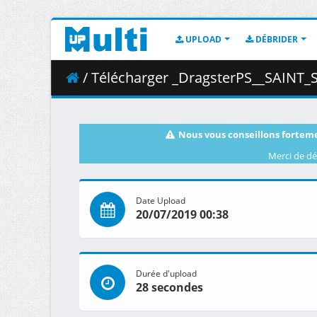
UPLOAD
DÉBRIDER
/ Télécharger _DragsterPS__SAINT_SEIYA_-_Knights_of_the_
Nous vous conseillons forteme
Merci de dé
Date Upload
20/07/2019 00:38
Durée d'upload
28 secondes