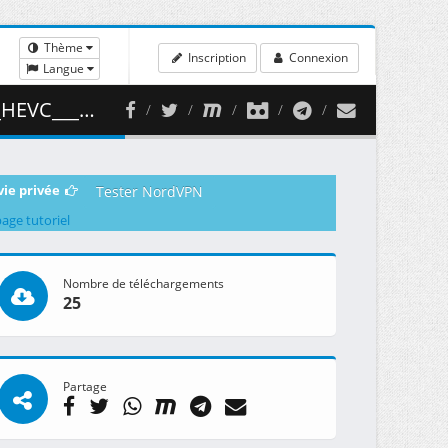
Thème
Inscription
Connexion
Langue
 ( 418.03 MB )
vie privée
Tester NordVPN
page tutoriel
Nombre de téléchargements
25
Partage