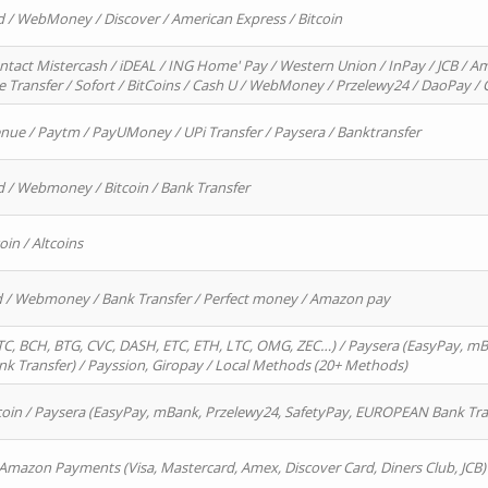
d / WebMoney / Discover / American Express / Bitcoin
ntact Mistercash / iDEAL / ING Home' Pay / Western Union / InPay / JCB / Am
re Transfer / Sofort / BitCoins / Cash U / WebMoney / Przelewy24 / DaoPay 
enue / Paytm / PayUMoney / UPi Transfer / Paysera / Banktransfer
d / Webmoney / Bitcoin / Bank Transfer
oin / Altcoins
rd / Webmoney / Bank Transfer / Perfect money / Amazon pay
, BCH, BTG, CVC, DASH, ETC, ETH, LTC, OMG, ZEC…) / Paysera (EasyPay, mB
 Transfer) / Payssion, Giropay / Local Methods (20+ Methods)
oin / Paysera (EasyPay, mBank, Przelewy24, SafetyPay, EUROPEAN Bank Transf
 Amazon Payments (Visa, Mastercard, Amex, Discover Card, Diners Club, JCB)