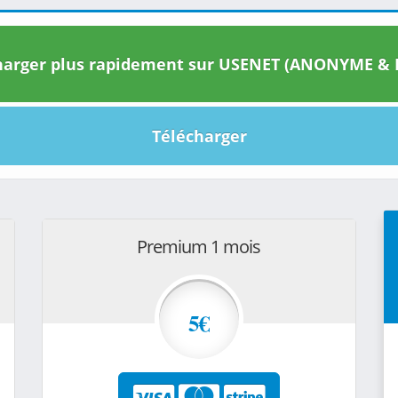
arger plus rapidement sur USENET (ANONYME & I
Télécharger
Premium 1 mois
5€