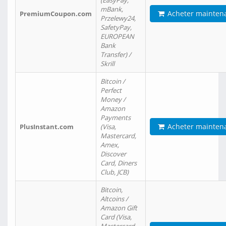
(EasyPay,
mBank,
Acheter mainten
PremiumCoupon.com
Przelewy24,
SafetyPay,
EUROPEAN
Bank
Transfer) /
Skrill
Bitcoin /
Perfect
Money /
Amazon
Payments
Acheter mainten
PlusInstant.com
(Visa,
Mastercard,
Amex,
Discover
Card, Diners
Club, JCB)
Bitcoin,
Altcoins /
Amazon Gift
Card (Visa,