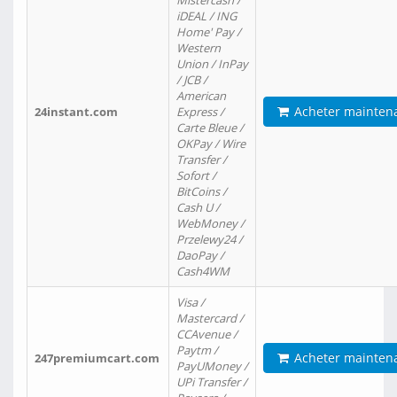
Mistercash /
iDEAL / ING
Home' Pay /
Western
Union / InPay
/ JCB /
American
Acheter mainten
24instant.com
Express /
Carte Bleue /
OKPay / Wire
Transfer /
Sofort /
BitCoins /
Cash U /
WebMoney /
Przelewy24 /
DaoPay /
Cash4WM
Visa /
Mastercard /
CCAvenue /
Paytm /
Acheter mainten
247premiumcart.com
PayUMoney /
UPi Transfer /