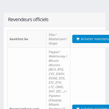
Revendeurs officiels
Visa /
Acheter mainten
GeekDot.be
Mastercard /
Stripe
Paypal /
Webmoney /
Bitcoin,
Altcoins
(BCH, BTG,
CVC, DASH,
DOGE, EOS,
ETC, ETH,
LTC, OMG,
SNT, ZEC…) /
Paysera
(Easypay,
Mbank,
Acheter mainten
PremiumKeys.com
Przelewy24,