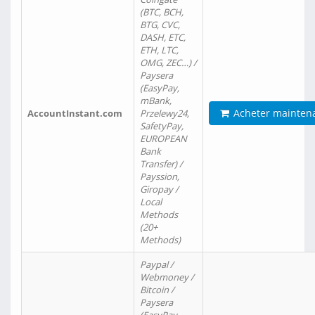
(BTC, BCH,
BTG, CVC,
DASH, ETC,
ETH, LTC,
OMG, ZEC…) /
Paysera
(EasyPay,
mBank,
Acheter mainten
AccountInstant.com
Przelewy24,
SafetyPay,
EUROPEAN
Bank
Transfer) /
Payssion,
Giropay /
Local
Methods
(20+
Methods)
Paypal /
Webmoney /
Bitcoin /
Paysera