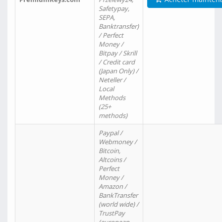
Safetypay,
SEPA,
Banktransfer)
/ Perfect
Money /
Bitpay / Skrill
/ Credit card
(Japan Only) /
Neteller /
Local
Methods
(25+
methods)
Paypal /
Webmoney /
Bitcoin,
Altcoins /
Perfect
Money /
Amazon /
BankTransfer
(world wide) /
TrustPay