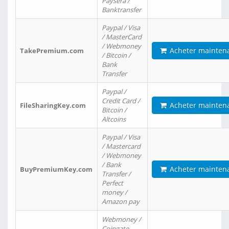
Paysera /
Banktransfer
Paypal / Visa
/ MasterCard
/ Webmoney
Acheter mainten
TakePremium.com
/ Bitcoin /
Bank
Transfer
Paypal /
Credit Card /
Acheter mainten
FileSharingKey.com
Bitcoin /
Altcoins
Paypal / Visa
/ Mastercard
/ Webmoney
/ Bank
Acheter mainten
BuyPremiumKey.com
Transfer /
Perfect
money /
Amazon pay
Webmoney /
Coingate