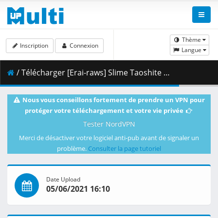
Thème
Inscription
Connexion
Langue
/ Télécharger [Erai-raws] Slime Taoshite 300-nen Shiranai Uchi ni Level Max ni Nattemashita - 09 [720p][Multiple Subtitle].mkv.001 ( 350.38 MB )
Nous vous conseillons fortement de prendre un VPN pour
protéger votre téléchargement et votre vie privée
Tester NordVPN
Merci de désactiver votre logiciel anti-pub avant de signaler un
problème.
Consulter la page tutoriel
Date Upload
05/06/2021 16:10