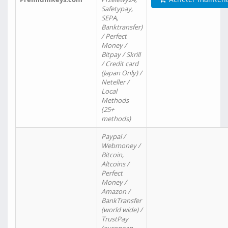
Safetypay,
SEPA,
Banktransfer)
/ Perfect
Money /
Bitpay / Skrill
/ Credit card
(Japan Only) /
Neteller /
Local
Methods
(25+
methods)
Paypal /
Webmoney /
Bitcoin,
Altcoins /
Perfect
Money /
Amazon /
BankTransfer
(world wide) /
TrustPay