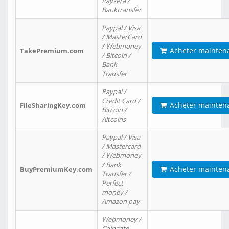
Paysera /
Banktransfer
Paypal / Visa
/ MasterCard
/ Webmoney
Acheter mainten
TakePremium.com
/ Bitcoin /
Bank
Transfer
Paypal /
Credit Card /
Acheter mainten
FileSharingKey.com
Bitcoin /
Altcoins
Paypal / Visa
/ Mastercard
/ Webmoney
/ Bank
Acheter mainten
BuyPremiumKey.com
Transfer /
Perfect
money /
Amazon pay
Webmoney /
Coingate