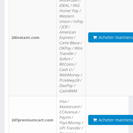
Mistercash /
iDEAL / ING
Home' Pay /
Western
Union / InPay
/ JCB /
American
Acheter mainten
24instant.com
Express /
Carte Bleue /
OKPay / Wire
Transfer /
Sofort /
BitCoins /
Cash U /
WebMoney /
Przelewy24 /
DaoPay /
Cash4WM
Visa /
Mastercard /
CCAvenue /
Paytm /
Acheter mainten
247premiumcart.com
PayUMoney /
UPi Transfer /