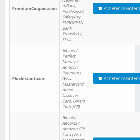
(EasyPay,
mBank,
Acheter mainten
PremiumCoupon.com
Przelewy24,
SafetyPay,
EUROPEAN
Bank
Transfer) /
Skrill
Bitcoin /
Perfect
Money /
Amazon
Payments
Acheter mainten
PlusInstant.com
(Visa,
Mastercard,
Amex,
Discover
Card, Diners
Club, JCB)
Bitcoin,
Altcoins /
Amazon Gift
Card (Visa,