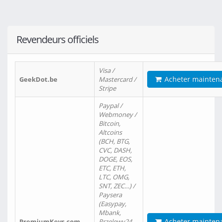
Revendeurs officiels
Visa /
Acheter mainten
GeekDot.be
Mastercard /
Stripe
Paypal /
Webmoney /
Bitcoin,
Altcoins
(BCH, BTG,
CVC, DASH,
DOGE, EOS,
ETC, ETH,
LTC, OMG,
SNT, ZEC…) /
Paysera
(Easypay,
Mbank,
Acheter mainten
PremiumKeys.com
Przelewy24,