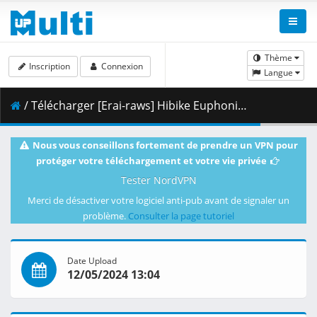
Thème
Inscription
Connexion
Langue
/ Télécharger [Erai-raws] Hibike Euphonium 3 - 06 [1080p][Multiple Subtitle][099D3E74].mkv.003 ( 487.17 MB )
Nous vous conseillons fortement de prendre un VPN pour
protéger votre téléchargement et votre vie privée
Tester NordVPN
Merci de désactiver votre logiciel anti-pub avant de signaler un
problème.
Consulter la page tutoriel
Date Upload
12/05/2024 13:04