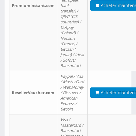
(european
Acheter mainten
PremiumInstant.com
bank
transfer) /
QIWI (CIS
countries) /
Dotpay
(Poland) /
Neosurf
(France) /
Bitcash (
Japan) / Ideal
/ Sofort/
Bancontact
Paypal / Visa
/ MasterCard
/ WebMoney
Acheter mainten
ResellerVoucher.com
/ Discover /
American
Express /
Bitcoin
Visa /
Mastercard /
Bancontact