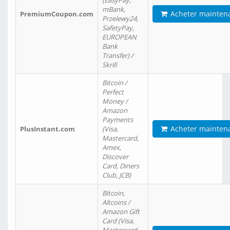
(EasyPay,
mBank,
Acheter mainten
PremiumCoupon.com
Przelewy24,
SafetyPay,
EUROPEAN
Bank
Transfer) /
Skrill
Bitcoin /
Perfect
Money /
Amazon
Payments
Acheter mainten
PlusInstant.com
(Visa,
Mastercard,
Amex,
Discover
Card, Diners
Club, JCB)
Bitcoin,
Altcoins /
Amazon Gift
Card (Visa,