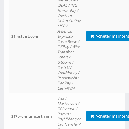
Mistercash /
iDEAL / ING
Home' Pay /
Western
Union / InPay
/ JCB /
American
Acheter mainten
24instant.com
Express /
Carte Bleue /
OKPay / Wire
Transfer /
Sofort /
BitCoins /
Cash U /
WebMoney /
Przelewy24 /
DaoPay /
Cash4WM
Visa /
Mastercard /
CCAvenue /
Paytm /
Acheter mainten
247premiumcart.com
PayUMoney /
UPi Transfer /