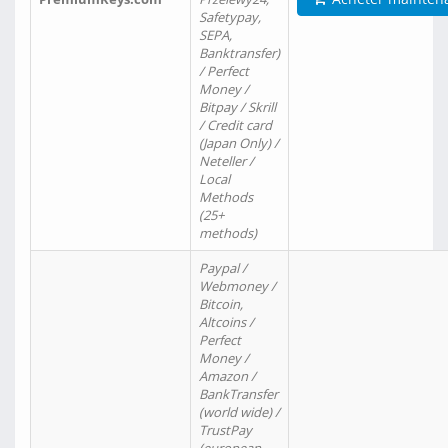
Safetypay,
SEPA,
Banktransfer)
/ Perfect
Money /
Bitpay / Skrill
/ Credit card
(Japan Only) /
Neteller /
Local
Methods
(25+
methods)
Paypal /
Webmoney /
Bitcoin,
Altcoins /
Perfect
Money /
Amazon /
BankTransfer
(world wide) /
TrustPay