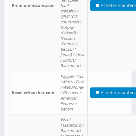
(european
Acheter mainten
PremiumInstant.com
bank
transfer) /
QIWI (CIS
countries) /
Dotpay
(Poland) /
Neosurf
(France) /
Bitcash (
Japan) / Ideal
/ Sofort/
Bancontact
Paypal / Visa
/ MasterCard
/ WebMoney
Acheter mainten
ResellerVoucher.com
/ Discover /
American
Express /
Bitcoin
Visa /
Mastercard /
Bancontact