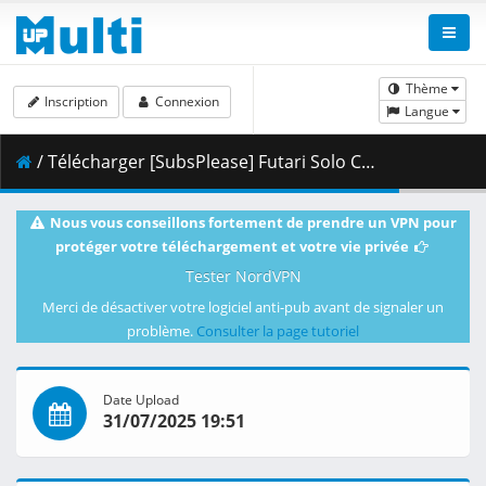
Thème
Inscription
Connexion
Langue
/ Télécharger [SubsPlease] Futari Solo Camp - 04 (720p) [37B9F4F5].mkv.001 ( 351.32 MB )
Nous vous conseillons fortement de prendre un VPN pour
protéger votre téléchargement et votre vie privée
Tester NordVPN
Merci de désactiver votre logiciel anti-pub avant de signaler un
problème.
Consulter la page tutoriel
Date Upload
31/07/2025 19:51