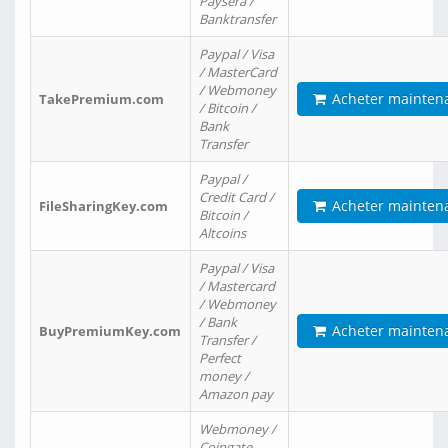
Paysera /
Banktransfer
Paypal / Visa
/ MasterCard
/ Webmoney
Acheter mainten
TakePremium.com
/ Bitcoin /
Bank
Transfer
Paypal /
Credit Card /
Acheter mainten
FileSharingKey.com
Bitcoin /
Altcoins
Paypal / Visa
/ Mastercard
/ Webmoney
/ Bank
Acheter mainten
BuyPremiumKey.com
Transfer /
Perfect
money /
Amazon pay
Webmoney /
Coingate