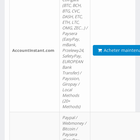
(BTC, BCH,
BTG, CVC,
DASH, ETC,
ETH, LTC,
OMG, ZEC…) /
Paysera
(EasyPay,
mBank,
Acheter mainten
AccountInstant.com
Przelewy24,
SafetyPay,
EUROPEAN
Bank
Transfer) /
Payssion,
Giropay /
Local
Methods
(20+
Methods)
Paypal /
Webmoney /
Bitcoin /
Paysera