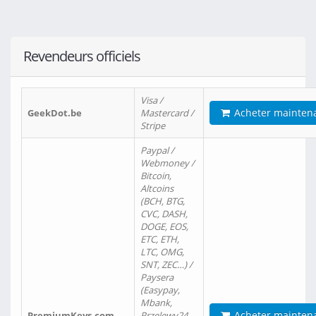
Revendeurs officiels
Visa /
Acheter mainten
GeekDot.be
Mastercard /
Stripe
Paypal /
Webmoney /
Bitcoin,
Altcoins
(BCH, BTG,
CVC, DASH,
DOGE, EOS,
ETC, ETH,
LTC, OMG,
SNT, ZEC…) /
Paysera
(Easypay,
Mbank,
Acheter mainten
PremiumKeys.com
Przelewy24,