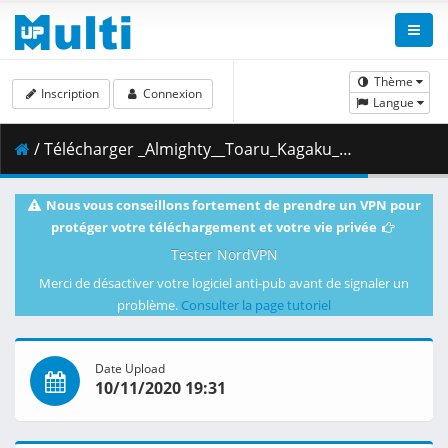
Thème
Inscription
Connexion
Langue
/ Télécharger _Almighty__Toaru_Kagaku_no_Railgun_T_-_16__BD_1920x1080_x264_FLAC_.mkv.002 ( 337.48 MB )
Nous vous conseillons fortement de prendre un VPN pour
protéger votre téléchargement et votre vie privée
Tester NordVPN
Merci de désactiver votre logiciel anti-pub avant de signaler un
problème.
Consulter la page tutoriel
Date Upload
10/11/2020 19:31