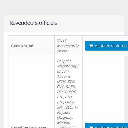
Revendeurs officiels
Visa /
Acheter mainten
GeekDot.be
Mastercard /
Stripe
Paypal /
Webmoney /
Bitcoin,
Altcoins
(BCH, BTG,
CVC, DASH,
DOGE, EOS,
ETC, ETH,
LTC, OMG,
SNT, ZEC…) /
Paysera
(Easypay,
Mbank,
Acheter mainten
PremiumKeys.com
Przelewy24,