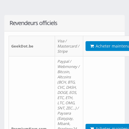
Revendeurs officiels
Visa /
Acheter mainten
GeekDot.be
Mastercard /
Stripe
Paypal /
Webmoney /
Bitcoin,
Altcoins
(BCH, BTG,
CVC, DASH,
DOGE, EOS,
ETC, ETH,
LTC, OMG,
SNT, ZEC…) /
Paysera
(Easypay,
Mbank,
Acheter mainten
PremiumKeys.com
Przelewy24,