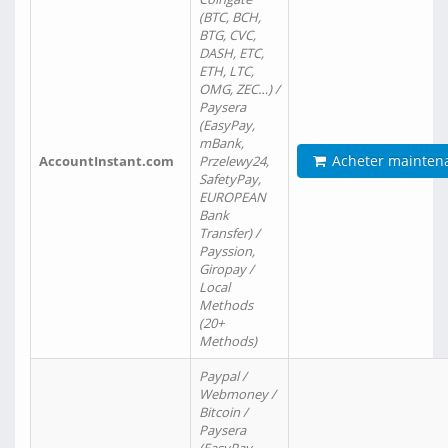
(BTC, BCH,
BTG, CVC,
DASH, ETC,
ETH, LTC,
OMG, ZEC…) /
Paysera
(EasyPay,
mBank,
Acheter mainten
AccountInstant.com
Przelewy24,
SafetyPay,
EUROPEAN
Bank
Transfer) /
Payssion,
Giropay /
Local
Methods
(20+
Methods)
Paypal /
Webmoney /
Bitcoin /
Paysera