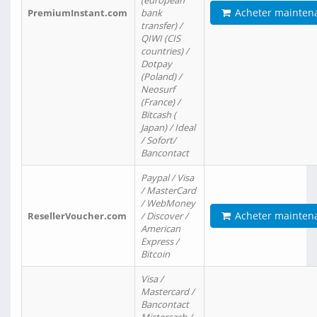
(european
Acheter mainten
PremiumInstant.com
bank
transfer) /
QIWI (CIS
countries) /
Dotpay
(Poland) /
Neosurf
(France) /
Bitcash (
Japan) / Ideal
/ Sofort/
Bancontact
Paypal / Visa
/ MasterCard
/ WebMoney
Acheter mainten
ResellerVoucher.com
/ Discover /
American
Express /
Bitcoin
Visa /
Mastercard /
Bancontact