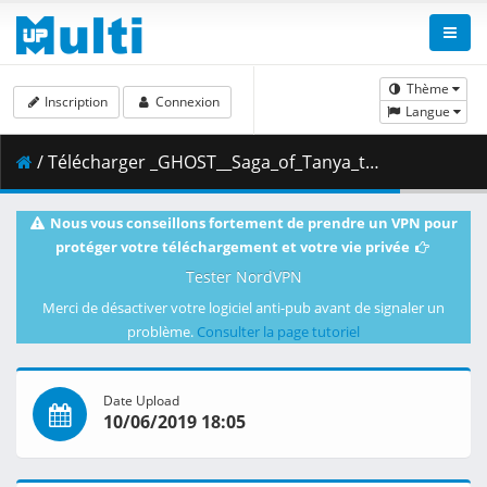
Thème
Inscription
Connexion
Langue
/ Télécharger _GHOST__Saga_of_Tanya_the_Evil_-_03__BDRip_1920x1080_x264__64E80F04_.mkv.001 ( 269.60 MB )
Nous vous conseillons fortement de prendre un VPN pour
protéger votre téléchargement et votre vie privée
Tester NordVPN
Merci de désactiver votre logiciel anti-pub avant de signaler un
problème.
Consulter la page tutoriel
Date Upload
10/06/2019 18:05