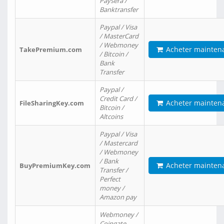
Paysera /
Banktransfer
Paypal / Visa
/ MasterCard
/ Webmoney
Acheter mainten
TakePremium.com
/ Bitcoin /
Bank
Transfer
Paypal /
Credit Card /
Acheter mainten
FileSharingKey.com
Bitcoin /
Altcoins
Paypal / Visa
/ Mastercard
/ Webmoney
/ Bank
Acheter mainten
BuyPremiumKey.com
Transfer /
Perfect
money /
Amazon pay
Webmoney /
Coingate