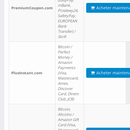
(EasyPay,
mBank,
Acheter mainten
PremiumCoupon.com
Przelewy24,
SafetyPay,
EUROPEAN
Bank
Transfer) /
Skrill
Bitcoin /
Perfect
Money /
Amazon
Payments
Acheter mainten
PlusInstant.com
(Visa,
Mastercard,
Amex,
Discover
Card, Diners
Club, JCB)
Bitcoin,
Altcoins /
Amazon Gift
Card (Visa,