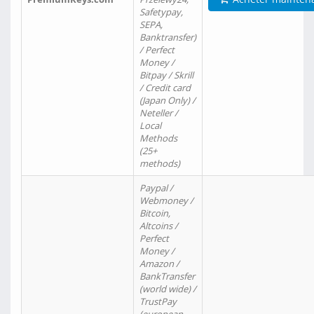
Safetypay,
SEPA,
Banktransfer)
/ Perfect
Money /
Bitpay / Skrill
/ Credit card
(Japan Only) /
Neteller /
Local
Methods
(25+
methods)
Paypal /
Webmoney /
Bitcoin,
Altcoins /
Perfect
Money /
Amazon /
BankTransfer
(world wide) /
TrustPay