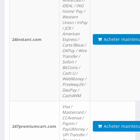
Mistercash /
iDEAL / ING
Home' Pay /
Western
Union / InPay
/ JCB /
American
Acheter mainten
24instant.com
Express /
Carte Bleue /
OKPay / Wire
Transfer /
Sofort /
BitCoins /
Cash U /
WebMoney /
Przelewy24 /
DaoPay /
Cash4WM
Visa /
Mastercard /
CCAvenue /
Paytm /
Acheter mainten
247premiumcart.com
PayUMoney /
UPi Transfer /