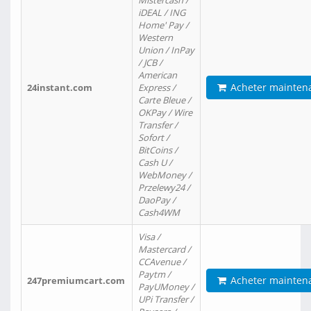
Mistercash /
iDEAL / ING
Home' Pay /
Western
Union / InPay
/ JCB /
American
Acheter mainten
24instant.com
Express /
Carte Bleue /
OKPay / Wire
Transfer /
Sofort /
BitCoins /
Cash U /
WebMoney /
Przelewy24 /
DaoPay /
Cash4WM
Visa /
Mastercard /
CCAvenue /
Paytm /
Acheter mainten
247premiumcart.com
PayUMoney /
UPi Transfer /