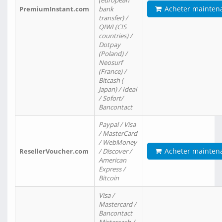
(european
Acheter mainten
PremiumInstant.com
bank
transfer) /
QIWI (CIS
countries) /
Dotpay
(Poland) /
Neosurf
(France) /
Bitcash (
Japan) / Ideal
/ Sofort/
Bancontact
Paypal / Visa
/ MasterCard
/ WebMoney
Acheter mainten
ResellerVoucher.com
/ Discover /
American
Express /
Bitcoin
Visa /
Mastercard /
Bancontact