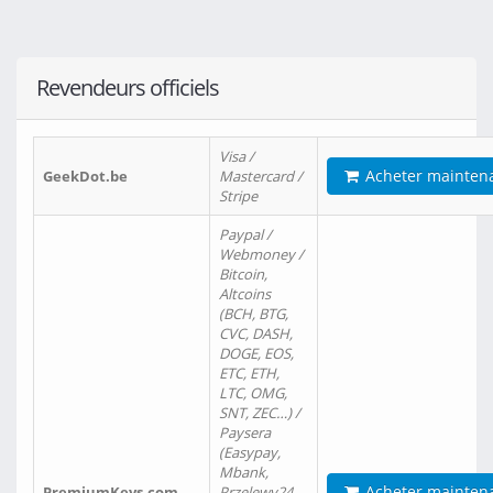
Revendeurs officiels
Visa /
Acheter mainten
GeekDot.be
Mastercard /
Stripe
Paypal /
Webmoney /
Bitcoin,
Altcoins
(BCH, BTG,
CVC, DASH,
DOGE, EOS,
ETC, ETH,
LTC, OMG,
SNT, ZEC…) /
Paysera
(Easypay,
Mbank,
Acheter mainten
PremiumKeys.com
Przelewy24,