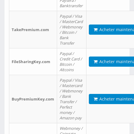
Paysera /
Banktransfer
Paypal / Visa
/ MasterCard
/ Webmoney
Acheter mainten
TakePremium.com
/ Bitcoin /
Bank
Transfer
Paypal /
Credit Card /
Acheter mainten
FileSharingKey.com
Bitcoin /
Altcoins
Paypal / Visa
/ Mastercard
/ Webmoney
/ Bank
Acheter mainten
BuyPremiumKey.com
Transfer /
Perfect
money /
Amazon pay
Webmoney /
Coingate