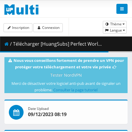
Thème
Inscription
Connexion
Langue
/ Télécharger [HuangSubs] Perfect World_132 [4K HEVC].mkv.001 ( 414.73 MB )
Nous vous conseillons fortement de prendre un VPN pour
protéger votre téléchargement et votre vie privée
Tester NordVPN
Merci de désactiver votre logiciel anti-pub avant de signaler un
problème.
Consulter la page tutoriel
Date Upload
09/12/2023 08:19