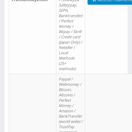
Safetypay,
SEPA,
Banktransfer)
/ Perfect
Money /
Bitpay / Skrill
/ Credit card
(Japan Only) /
Neteller /
Local
Methods
(25+
methods)
Paypal /
Webmoney /
Bitcoin,
Altcoins /
Perfect
Money /
Amazon /
BankTransfer
(world wide) /
TrustPay