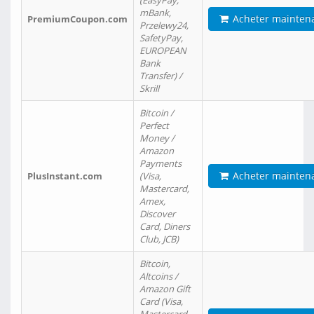
(EasyPay,
mBank,
Acheter mainten
PremiumCoupon.com
Przelewy24,
SafetyPay,
EUROPEAN
Bank
Transfer) /
Skrill
Bitcoin /
Perfect
Money /
Amazon
Payments
Acheter mainten
PlusInstant.com
(Visa,
Mastercard,
Amex,
Discover
Card, Diners
Club, JCB)
Bitcoin,
Altcoins /
Amazon Gift
Card (Visa,