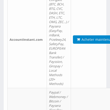
(BTC, BCH,
BTG, CVC,
DASH, ETC,
ETH, LTC,
OMG, ZEC…) /
Paysera
(EasyPay,
mBank,
Acheter mainten
AccountInstant.com
Przelewy24,
SafetyPay,
EUROPEAN
Bank
Transfer) /
Payssion,
Giropay /
Local
Methods
(20+
Methods)
Paypal /
Webmoney /
Bitcoin /
Paysera