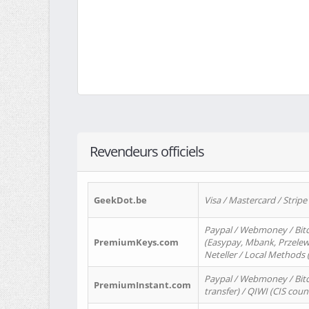
Revendeurs officiels
GeekDot.be
Visa / Mastercard / Stripe
Paypal / Webmoney / Bitc
PremiumKeys.com
(Easypay, Mbank, Przelewy2
Neteller / Local Methods
Paypal / Webmoney / Bitc
PremiumInstant.com
transfer) / QIWI (CIS coun