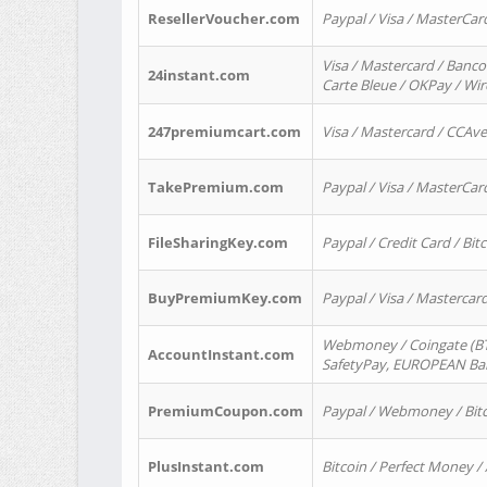
ResellerVoucher.com
Paypal / Visa / MasterCar
Visa / Mastercard / Banco
24instant.com
Carte Bleue / OKPay / Wi
247premiumcart.com
Visa / Mastercard / CCAv
TakePremium.com
Paypal / Visa / MasterCar
FileSharingKey.com
Paypal / Credit Card / Bitc
BuyPremiumKey.com
Paypal / Visa / Masterca
Webmoney / Coingate (BTC
AccountInstant.com
SafetyPay, EUROPEAN Bank
PremiumCoupon.com
Paypal / Webmoney / Bitc
PlusInstant.com
Bitcoin / Perfect Money /