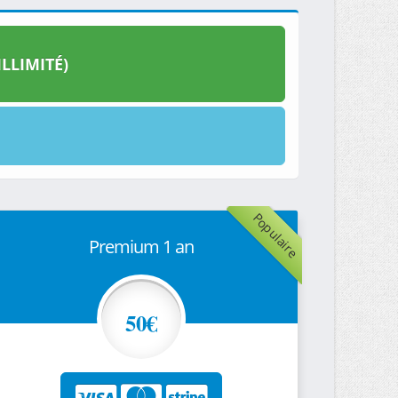
LLIMITÉ)
Populaire
Premium 1 an
50€