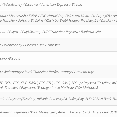
d / WebMoney / Discover / American Express / Bitcoin
ntact Mistercash / iDEAL / ING Home' Pay / Western Union / InPay / JCB / Am
re Transfer / Sofort / BitCoins / Cash U / WebMoney / Przelewy24 / DaoPay 
enue / Paytm / PayUMoney / UPi Transfer / Paysera / Banktransfer
d / Webmoney / Bitcoin / Bank Transfer
oin / Altcoins
rd / Webmoney / Bank Transfer / Perfect money / Amazon pay
, BCH, BTG, CVC, DASH, ETC, ETH, LTC, OMG, ZEC…) / Paysera (EasyPay, mB
 Transfer) / Payssion, Giropay / Local Methods (20+ Methods)
oin / Paysera (EasyPay, mBank, Przelewy24, SafetyPay, EUROPEAN Bank Transf
 Amazon Payments (Visa, Mastercard, Amex, Discover Card, Diners Club, JCB)