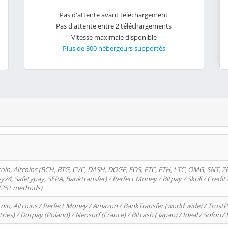
Pas d'attente avant téléchargement
Pas d'attente entre 2 téléchargements
Vitesse maximale disponible
Plus de 300 hébergeurs supportés
oin, Altcoins (BCH, BTG, CVC, DASH, DOGE, EOS, ETC, ETH, LTC, OMG, SNT, Z
4, Safetypay, SEPA, Banktransfer) / Perfect Money / Bitpay / Skrill / Credit 
 (25+ methods)
oin, Altcoins / Perfect Money / Amazon / BankTransfer (world wide) / Trus
tries) / Dotpay (Poland) / Neosurf (France) / Bitcash ( Japan) / Ideal / Sofort