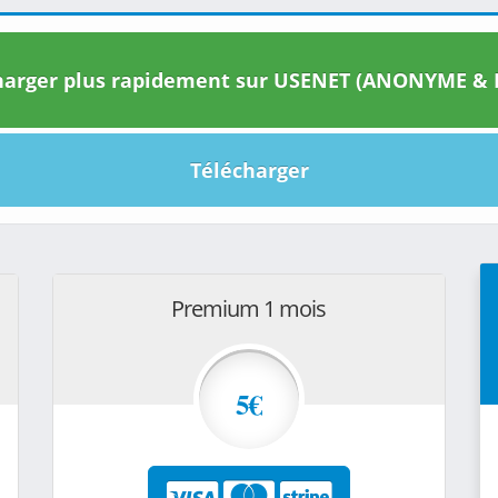
arger plus rapidement sur USENET (ANONYME & I
Télécharger
Premium 1 mois
5€