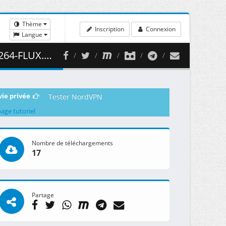
Thème
Inscription
Connexion
Langue
419.80 MB )
vie privée
Tester NordVPN
page tutoriel
Nombre de téléchargements
17
Partage