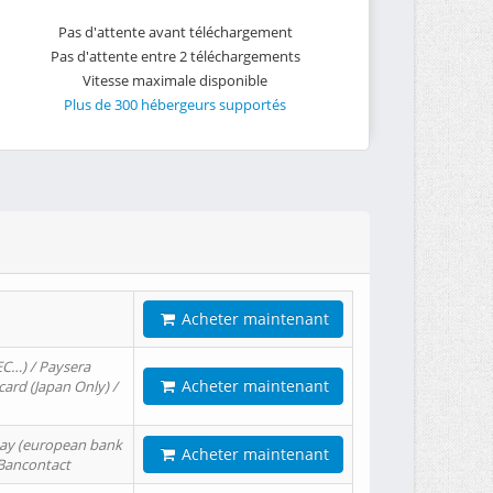
Pas d'attente avant téléchargement
Pas d'attente entre 2 téléchargements
Vitesse maximale disponible
Plus de 300 hébergeurs supportés
Acheter maintenant
EC…) / Paysera
Acheter maintenant
card (Japan Only) /
tPay (european bank
Acheter maintenant
/ Bancontact