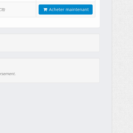
Acheter maintenant
CB)
ursement.