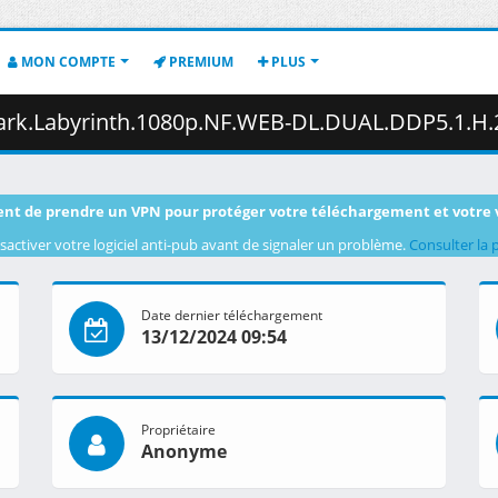
MON COMPTE
PREMIUM
PLUS
yrinth.1080p.NF.WEB-DL.DUAL.DDP5.1.H.264-FLUX.mkv.003 ( 
nt de prendre un VPN pour protéger votre téléchargement et votre 
sactiver votre logiciel anti-pub avant de signaler un problème.
Consulter la 
Date dernier téléchargement
13/12/2024 09:54
Propriétaire
Anonyme