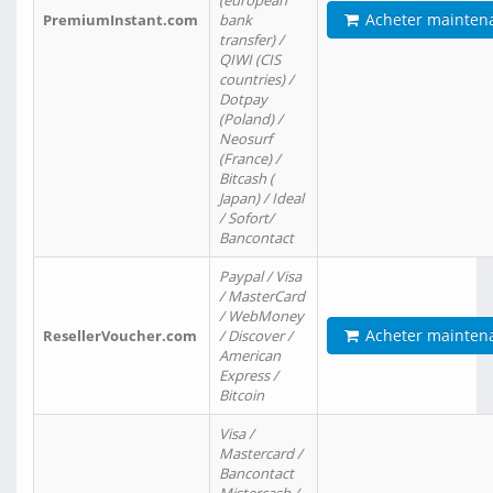
(european
Acheter mainten
PremiumInstant.com
bank
transfer) /
QIWI (CIS
countries) /
Dotpay
(Poland) /
Neosurf
(France) /
Bitcash (
Japan) / Ideal
/ Sofort/
Bancontact
Paypal / Visa
/ MasterCard
/ WebMoney
Acheter mainten
ResellerVoucher.com
/ Discover /
American
Express /
Bitcoin
Visa /
Mastercard /
Bancontact