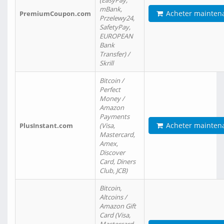
(EasyPay,
mBank,
Acheter mainten
PremiumCoupon.com
Przelewy24,
SafetyPay,
EUROPEAN
Bank
Transfer) /
Skrill
Bitcoin /
Perfect
Money /
Amazon
Payments
Acheter mainten
PlusInstant.com
(Visa,
Mastercard,
Amex,
Discover
Card, Diners
Club, JCB)
Bitcoin,
Altcoins /
Amazon Gift
Card (Visa,