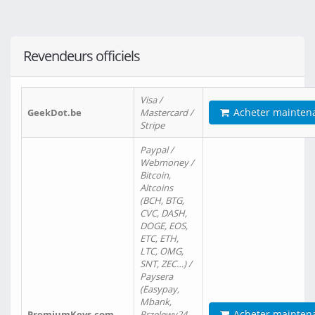
Revendeurs officiels
Visa /
Acheter mainten
GeekDot.be
Mastercard /
Stripe
Paypal /
Webmoney /
Bitcoin,
Altcoins
(BCH, BTG,
CVC, DASH,
DOGE, EOS,
ETC, ETH,
LTC, OMG,
SNT, ZEC…) /
Paysera
(Easypay,
Mbank,
Acheter mainten
PremiumKeys.com
Przelewy24,