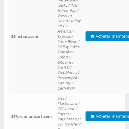
Mistercash /
iDEAL / ING
Home' Pay /
Western
Union / InPay
/ JCB /
American
Acheter mainten
24instant.com
Express /
Carte Bleue /
OKPay / Wire
Transfer /
Sofort /
BitCoins /
Cash U /
WebMoney /
Przelewy24 /
DaoPay /
Cash4WM
Visa /
Mastercard /
CCAvenue /
Paytm /
Acheter mainten
247premiumcart.com
PayUMoney /
UPi Transfer /