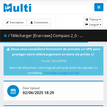
Thème
Inscription
Connexion
Langue
/ Télécharger [Erai-raws] Compass 2_0 - Sentou Setsuri Kaiseki System - 09 [1080p CR WEB-DL AVC AAC][MultiSub][F0DEB8EC].mkv.001 ( 458.57 MB )
Nous vous conseillons fortement de prendre un VPN pour
protéger votre téléchargement et votre vie privée
Tester NordVPN
Merci de désactiver votre logiciel anti-pub avant de signaler un
problème.
Consulter la page tutoriel
Date Upload
02/06/2025 18:29