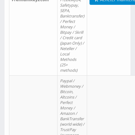
Safetypay,
SEPA,
Banktransfer)
/ Perfect
Money /
Bitpay / Skrill
/ Credit card
(Japan Only) /
Neteller /
Local
Methods
(25+
methods)
Paypal /
Webmoney /
Bitcoin,
Altcoins /
Perfect
Money /
Amazon /
BankTransfer
(world wide) /
TrustPay