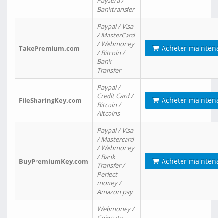
Paysera /
Banktransfer
Paypal / Visa
/ MasterCard
/ Webmoney
Acheter mainten
TakePremium.com
/ Bitcoin /
Bank
Transfer
Paypal /
Credit Card /
Acheter mainten
FileSharingKey.com
Bitcoin /
Altcoins
Paypal / Visa
/ Mastercard
/ Webmoney
/ Bank
Acheter mainten
BuyPremiumKey.com
Transfer /
Perfect
money /
Amazon pay
Webmoney /
Coingate