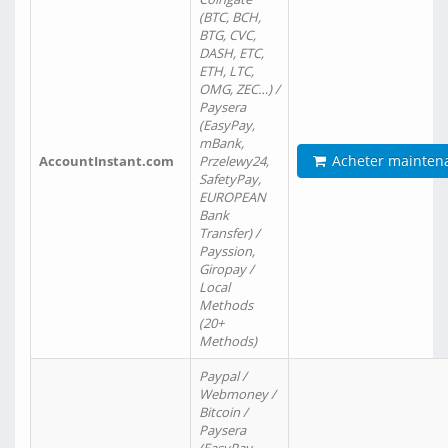
(BTC, BCH,
BTG, CVC,
DASH, ETC,
ETH, LTC,
OMG, ZEC…) /
Paysera
(EasyPay,
mBank,
Acheter mainten
AccountInstant.com
Przelewy24,
SafetyPay,
EUROPEAN
Bank
Transfer) /
Payssion,
Giropay /
Local
Methods
(20+
Methods)
Paypal /
Webmoney /
Bitcoin /
Paysera