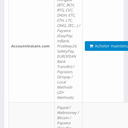
(BTC, BCH,
BTG, CVC,
DASH, ETC,
ETH, LTC,
OMG, ZEC…) /
Paysera
(EasyPay,
mBank,
Acheter mainten
AccountInstant.com
Przelewy24,
SafetyPay,
EUROPEAN
Bank
Transfer) /
Payssion,
Giropay /
Local
Methods
(20+
Methods)
Paypal /
Webmoney /
Bitcoin /
Paysera