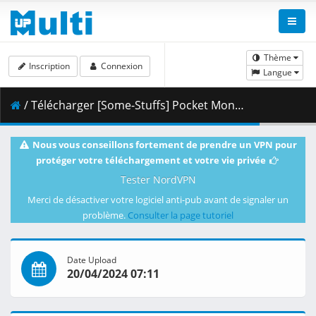
Thème
Inscription
Connexion
Langue
/ Télécharger [Some-Stuffs] Pocket Monsters (2023) 047 (1080p) [F32A216D].mkv.002 ( 281.55 MB )
Nous vous conseillons fortement de prendre un VPN pour
protéger votre téléchargement et votre vie privée
Tester NordVPN
Merci de désactiver votre logiciel anti-pub avant de signaler un
problème.
Consulter la page tutoriel
Date Upload
20/04/2024 07:11