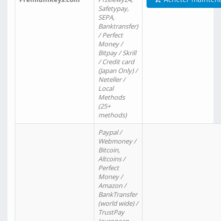
Safetypay,
SEPA,
Banktransfer)
/ Perfect
Money /
Bitpay / Skrill
/ Credit card
(Japan Only) /
Neteller /
Local
Methods
(25+
methods)
Paypal /
Webmoney /
Bitcoin,
Altcoins /
Perfect
Money /
Amazon /
BankTransfer
(world wide) /
TrustPay