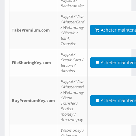
Paysera /
Banktransfer
Paypal / Visa
/ MasterCard
/ Webmoney
Acheter mainten
TakePremium.com
/ Bitcoin /
Bank
Transfer
Paypal /
Credit Card /
Acheter mainten
FileSharingKey.com
Bitcoin /
Altcoins
Paypal / Visa
/ Mastercard
/ Webmoney
/ Bank
Acheter mainten
BuyPremiumKey.com
Transfer /
Perfect
money /
Amazon pay
Webmoney /
Coingate