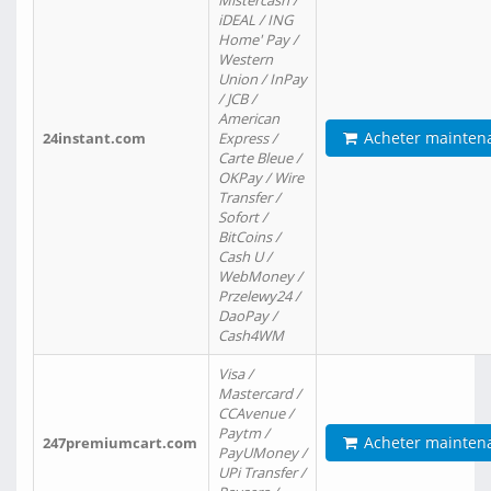
Mistercash /
iDEAL / ING
Home' Pay /
Western
Union / InPay
/ JCB /
American
Acheter mainten
24instant.com
Express /
Carte Bleue /
OKPay / Wire
Transfer /
Sofort /
BitCoins /
Cash U /
WebMoney /
Przelewy24 /
DaoPay /
Cash4WM
Visa /
Mastercard /
CCAvenue /
Paytm /
Acheter mainten
247premiumcart.com
PayUMoney /
UPi Transfer /