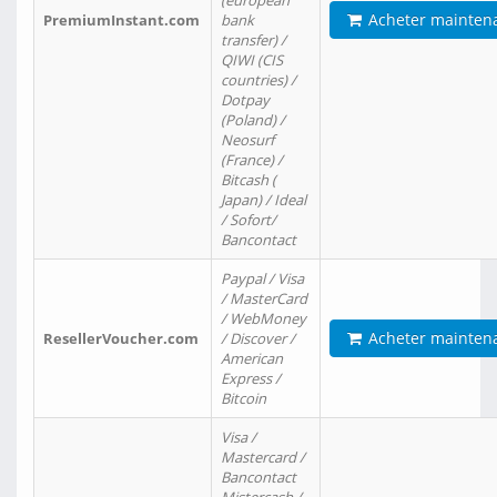
(european
Acheter mainten
PremiumInstant.com
bank
transfer) /
QIWI (CIS
countries) /
Dotpay
(Poland) /
Neosurf
(France) /
Bitcash (
Japan) / Ideal
/ Sofort/
Bancontact
Paypal / Visa
/ MasterCard
/ WebMoney
Acheter mainten
ResellerVoucher.com
/ Discover /
American
Express /
Bitcoin
Visa /
Mastercard /
Bancontact