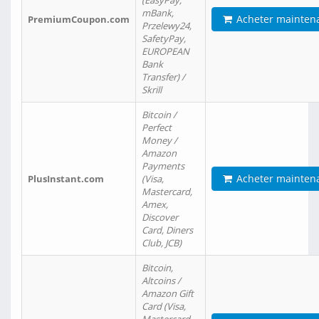
(EasyPay,
mBank,
Acheter mainten
PremiumCoupon.com
Przelewy24,
SafetyPay,
EUROPEAN
Bank
Transfer) /
Skrill
Bitcoin /
Perfect
Money /
Amazon
Payments
Acheter mainten
PlusInstant.com
(Visa,
Mastercard,
Amex,
Discover
Card, Diners
Club, JCB)
Bitcoin,
Altcoins /
Amazon Gift
Card (Visa,