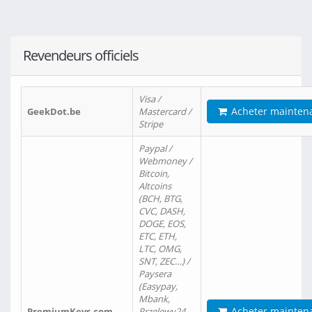
Revendeurs officiels
Visa /
Acheter mainten
GeekDot.be
Mastercard /
Stripe
Paypal /
Webmoney /
Bitcoin,
Altcoins
(BCH, BTG,
CVC, DASH,
DOGE, EOS,
ETC, ETH,
LTC, OMG,
SNT, ZEC…) /
Paysera
(Easypay,
Mbank,
Acheter mainten
PremiumKeys.com
Przelewy24,