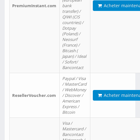
(european
Acheter mainten
PremiumInstant.com
bank
transfer) /
QIWI (CIS
countries) /
Dotpay
(Poland) /
Neosurf
(France) /
Bitcash (
Japan) / Ideal
/ Sofort/
Bancontact
Paypal / Visa
/ MasterCard
/ WebMoney
Acheter mainten
ResellerVoucher.com
/ Discover /
American
Express /
Bitcoin
Visa /
Mastercard /
Bancontact