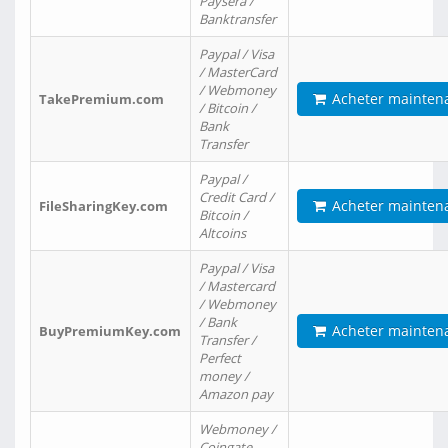
Paysera /
Banktransfer
Paypal / Visa
/ MasterCard
/ Webmoney
Acheter mainten
TakePremium.com
/ Bitcoin /
Bank
Transfer
Paypal /
Credit Card /
Acheter mainten
FileSharingKey.com
Bitcoin /
Altcoins
Paypal / Visa
/ Mastercard
/ Webmoney
/ Bank
Acheter mainten
BuyPremiumKey.com
Transfer /
Perfect
money /
Amazon pay
Webmoney /
Coingate