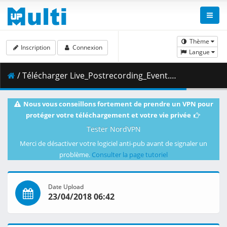
Thème
Inscription
Connexion
Langue
/ Télécharger Live_Postrecording_Event.mkv.001 ( 723.45 MB )
Nous vous conseillons fortement de prendre un VPN pour
protéger votre téléchargement et votre vie privée
Tester NordVPN
Merci de désactiver votre logiciel anti-pub avant de signaler un
problème.
Consulter la page tutoriel
Date Upload
23/04/2018 06:42