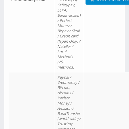
Safetypay,
SEPA,
Banktransfer)
/ Perfect
Money /
Bitpay / Skrill
/ Credit card
(Japan Only) /
Neteller /
Local
Methods
(25+
methods)
Paypal /
Webmoney /
Bitcoin,
Altcoins /
Perfect
Money /
Amazon /
BankTransfer
(world wide) /
TrustPay