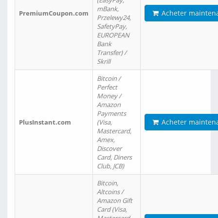
(EasyPay,
mBank,
Acheter mainten
PremiumCoupon.com
Przelewy24,
SafetyPay,
EUROPEAN
Bank
Transfer) /
Skrill
Bitcoin /
Perfect
Money /
Amazon
Payments
Acheter mainten
PlusInstant.com
(Visa,
Mastercard,
Amex,
Discover
Card, Diners
Club, JCB)
Bitcoin,
Altcoins /
Amazon Gift
Card (Visa,