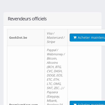
Revendeurs officiels
Visa /
Acheter mainten
GeekDot.be
Mastercard /
Stripe
Paypal /
Webmoney /
Bitcoin,
Altcoins
(BCH, BTG,
CVC, DASH,
DOGE, EOS,
ETC, ETH,
LTC, OMG,
SNT, ZEC…) /
Paysera
(Easypay,
Mbank,
Acheter mainten
PremiumKeys.com
Przelewy24,