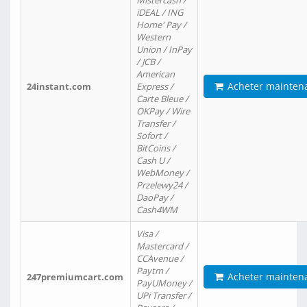
Mistercash /
iDEAL / ING
Home' Pay /
Western
Union / InPay
/ JCB /
American
Acheter mainten
24instant.com
Express /
Carte Bleue /
OKPay / Wire
Transfer /
Sofort /
BitCoins /
Cash U /
WebMoney /
Przelewy24 /
DaoPay /
Cash4WM
Visa /
Mastercard /
CCAvenue /
Paytm /
Acheter mainten
247premiumcart.com
PayUMoney /
UPi Transfer /