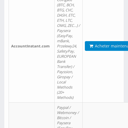
(BTC, BCH,
BTG, CVC,
DASH, ETC,
ETH, LTC,
OMG, ZEC…) /
Paysera
(EasyPay,
mBank,
Acheter mainten
AccountInstant.com
Przelewy24,
SafetyPay,
EUROPEAN
Bank
Transfer) /
Payssion,
Giropay /
Local
Methods
(20+
Methods)
Paypal /
Webmoney /
Bitcoin /
Paysera