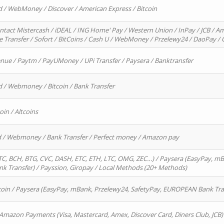
d / WebMoney / Discover / American Express / Bitcoin
ntact Mistercash / iDEAL / ING Home' Pay / Western Union / InPay / JCB / Am
re Transfer / Sofort / BitCoins / Cash U / WebMoney / Przelewy24 / DaoPay 
enue / Paytm / PayUMoney / UPi Transfer / Paysera / Banktransfer
d / Webmoney / Bitcoin / Bank Transfer
oin / Altcoins
rd / Webmoney / Bank Transfer / Perfect money / Amazon pay
, BCH, BTG, CVC, DASH, ETC, ETH, LTC, OMG, ZEC…) / Paysera (EasyPay, mB
 Transfer) / Payssion, Giropay / Local Methods (20+ Methods)
oin / Paysera (EasyPay, mBank, Przelewy24, SafetyPay, EUROPEAN Bank Transf
 Amazon Payments (Visa, Mastercard, Amex, Discover Card, Diners Club, JCB)