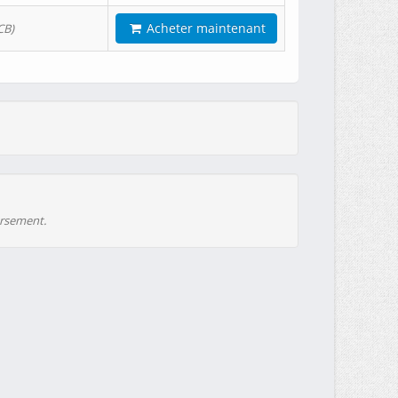
Acheter maintenant
CB)
ursement.