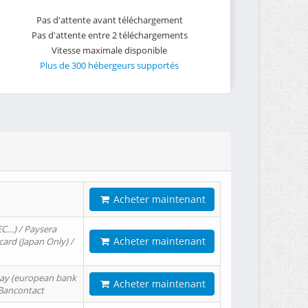
Pas d'attente avant téléchargement
Pas d'attente entre 2 téléchargements
Vitesse maximale disponible
Plus de 300 hébergeurs supportés
Acheter maintenant
EC…) / Paysera
Acheter maintenant
card (Japan Only) /
tPay (european bank
Acheter maintenant
/ Bancontact