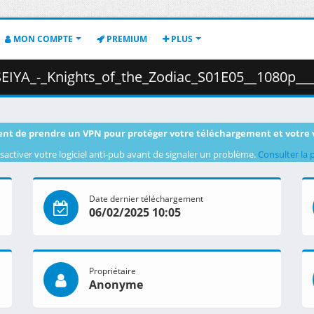
MON COMPTE
PREMIUM
PLUS
Zodiac_S01E05__1080p___HEVC___Multi-Audio___Multi-Subs___C715B5C4_.mkv.005
nt de prendre un VPN pour protéger votre téléchargement et votre 
sactiver votre logiciel anti-pub avant de signaler un problème.
Consulter la 
Date dernier téléchargement
06/02/2025 10:05
Propriétaire
Anonyme