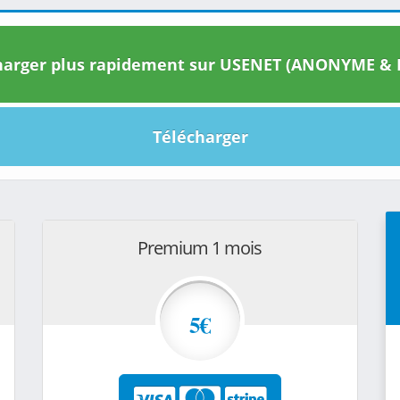
arger plus rapidement sur USENET (ANONYME & I
Télécharger
Premium 1 mois
5€