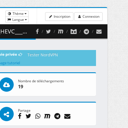
Thème
Inscription
Connexion
Langue
 ( 406.64 MB )
vie privée
Tester NordVPN
page tutoriel
Nombre de téléchargements
19
Partage