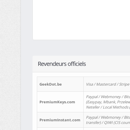
Revendeurs officiels
GeekDot.be
Visa / Mastercard / Stripe
Paypal / Webmoney / Bitc
PremiumKeys.com
(Easypay, Mbank, Przelewy2
Neteller / Local Methods
Paypal / Webmoney / Bitc
PremiumInstant.com
transfer) / QIWI (CIS coun