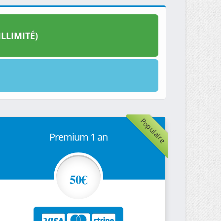
LLIMITÉ)
Populaire
Premium 1 an
50€