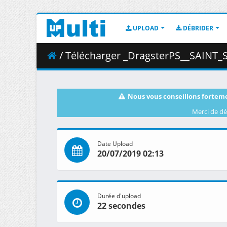
UPLOAD
DÉBRIDER
/ Télécharger _DragsterPS__SAINT_SEIYA_-_Knights_of_the_
Nous vous conseillons forteme
Merci de dé
Date Upload
20/07/2019 02:13
Durée d'upload
22 secondes