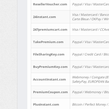
ResellerVoucher.com
Paypal / Visa / MasterCar
Visa / Mastercard / Banco
24instant.com
Carte Bleue / OKPay / Wi
247premiumcart.com
Visa / Mastercard / CCAv
TakePremium.com
Paypal / Visa / MasterCar
FileSharingKey.com
Paypal / Credit Card / Bitc
BuyPremiumKey.com
Paypal / Visa / Masterca
Webmoney / Coingate (BTC
AccountInstant.com
SafetyPay, EUROPEAN Bank
PremiumCoupon.com
Paypal / Webmoney / Bitc
PlusInstant.com
Bitcoin / Perfect Money /