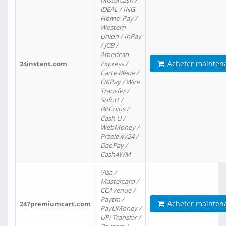
Mistercash /
iDEAL / ING
Home' Pay /
Western
Union / InPay
/ JCB /
American
Acheter mainten
24instant.com
Express /
Carte Bleue /
OKPay / Wire
Transfer /
Sofort /
BitCoins /
Cash U /
WebMoney /
Przelewy24 /
DaoPay /
Cash4WM
Visa /
Mastercard /
CCAvenue /
Paytm /
Acheter mainten
247premiumcart.com
PayUMoney /
UPi Transfer /