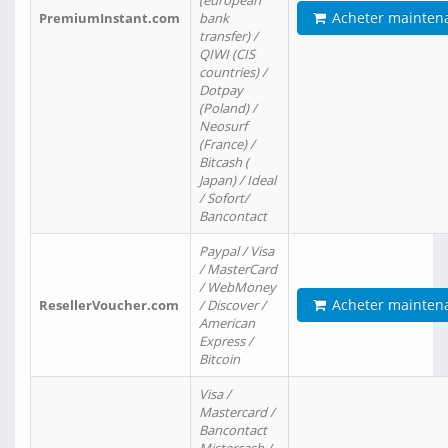
(european
Acheter mainten
PremiumInstant.com
bank
transfer) /
QIWI (CIS
countries) /
Dotpay
(Poland) /
Neosurf
(France) /
Bitcash (
Japan) / Ideal
/ Sofort/
Bancontact
Paypal / Visa
/ MasterCard
/ WebMoney
Acheter mainten
ResellerVoucher.com
/ Discover /
American
Express /
Bitcoin
Visa /
Mastercard /
Bancontact