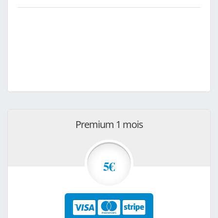
Premium 1 mois
5€