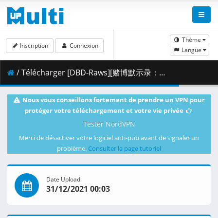
Thème
Inscription
Connexion
Langue
/ Télécharger [DBD-Raws][赌博默示录：破戒录篇][21][1080P][BDRip][HEVC-10bit][FLAC].mkv.001 ( 289.40 MB )
Nous vous conseillons fortement de prendre un VPN pour
protéger votre téléchargement et votre vie privée
Tester NordVPN
Merci de désactiver votre logiciel anti-pub avant de signaler un
problème.
Consulter la page tutoriel
Date Upload
31/12/2021 00:03