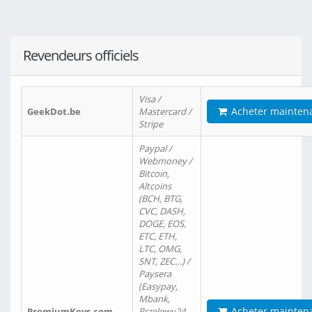
Revendeurs officiels
Visa /
Acheter mainten
GeekDot.be
Mastercard /
Stripe
Paypal /
Webmoney /
Bitcoin,
Altcoins
(BCH, BTG,
CVC, DASH,
DOGE, EOS,
ETC, ETH,
LTC, OMG,
SNT, ZEC…) /
Paysera
(Easypay,
Mbank,
Acheter mainten
PremiumKeys.com
Przelewy24,