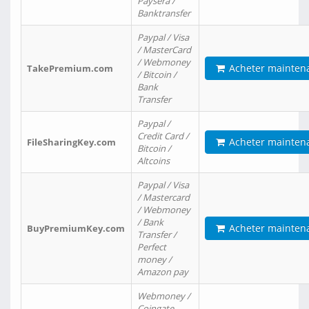
Paysera /
Banktransfer
Paypal / Visa
/ MasterCard
/ Webmoney
Acheter mainten
TakePremium.com
/ Bitcoin /
Bank
Transfer
Paypal /
Credit Card /
Acheter mainten
FileSharingKey.com
Bitcoin /
Altcoins
Paypal / Visa
/ Mastercard
/ Webmoney
/ Bank
Acheter mainten
BuyPremiumKey.com
Transfer /
Perfect
money /
Amazon pay
Webmoney /
Coingate