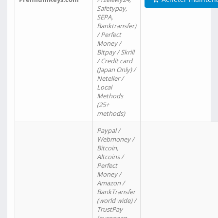
Safetypay,
SEPA,
Banktransfer)
/ Perfect
Money /
Bitpay / Skrill
/ Credit card
(Japan Only) /
Neteller /
Local
Methods
(25+
methods)
Paypal /
Webmoney /
Bitcoin,
Altcoins /
Perfect
Money /
Amazon /
BankTransfer
(world wide) /
TrustPay