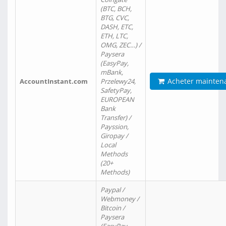
(BTC, BCH,
BTG, CVC,
DASH, ETC,
ETH, LTC,
OMG, ZEC…) /
Paysera
(EasyPay,
mBank,
Acheter mainten
AccountInstant.com
Przelewy24,
SafetyPay,
EUROPEAN
Bank
Transfer) /
Payssion,
Giropay /
Local
Methods
(20+
Methods)
Paypal /
Webmoney /
Bitcoin /
Paysera