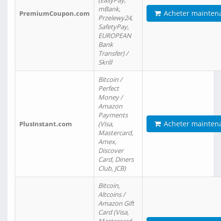
(EasyPay,
mBank,
Acheter mainten
PremiumCoupon.com
Przelewy24,
SafetyPay,
EUROPEAN
Bank
Transfer) /
Skrill
Bitcoin /
Perfect
Money /
Amazon
Payments
Acheter mainten
PlusInstant.com
(Visa,
Mastercard,
Amex,
Discover
Card, Diners
Club, JCB)
Bitcoin,
Altcoins /
Amazon Gift
Card (Visa,