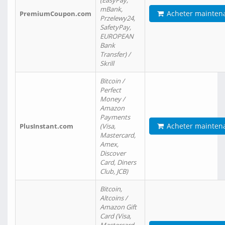
(EasyPay,
mBank,
Acheter mainten
PremiumCoupon.com
Przelewy24,
SafetyPay,
EUROPEAN
Bank
Transfer) /
Skrill
Bitcoin /
Perfect
Money /
Amazon
Payments
Acheter mainten
PlusInstant.com
(Visa,
Mastercard,
Amex,
Discover
Card, Diners
Club, JCB)
Bitcoin,
Altcoins /
Amazon Gift
Card (Visa,