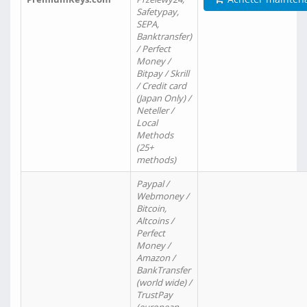
Safetypay,
SEPA,
Banktransfer)
/ Perfect
Money /
Bitpay / Skrill
/ Credit card
(Japan Only) /
Neteller /
Local
Methods
(25+
methods)
Paypal /
Webmoney /
Bitcoin,
Altcoins /
Perfect
Money /
Amazon /
BankTransfer
(world wide) /
TrustPay