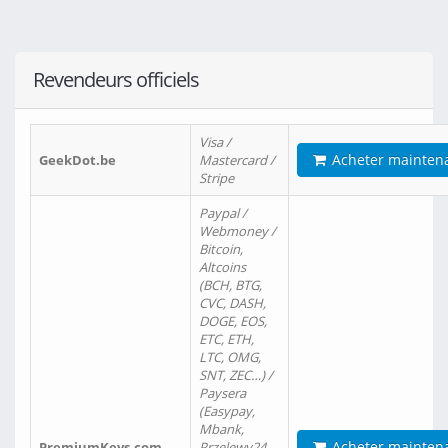
Revendeurs officiels
Visa /
Acheter mainten
GeekDot.be
Mastercard /
Stripe
Paypal /
Webmoney /
Bitcoin,
Altcoins
(BCH, BTG,
CVC, DASH,
DOGE, EOS,
ETC, ETH,
LTC, OMG,
SNT, ZEC…) /
Paysera
(Easypay,
Mbank,
Acheter mainten
PremiumKeys.com
Przelewy24,