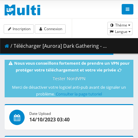
Thème
Inscription
Connexion
Langue
/ Télécharger [Aurora] Dark Gathering - S01E10 [1080p HEVC Webrip].mkv.001 ( 462.25 MB )
Nous vous conseillons fortement de prendre un VPN pour
protéger votre téléchargement et votre vie privée
Tester NordVPN
Merci de désactiver votre logiciel anti-pub avant de signaler un
problème.
Consulter la page tutoriel
Date Upload
14/10/2023 03:40