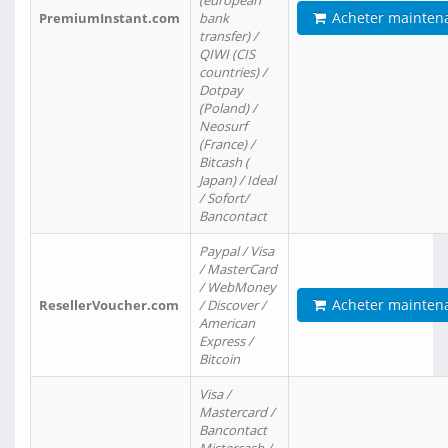
(european
Acheter mainten
PremiumInstant.com
bank
transfer) /
QIWI (CIS
countries) /
Dotpay
(Poland) /
Neosurf
(France) /
Bitcash (
Japan) / Ideal
/ Sofort/
Bancontact
Paypal / Visa
/ MasterCard
/ WebMoney
Acheter mainten
ResellerVoucher.com
/ Discover /
American
Express /
Bitcoin
Visa /
Mastercard /
Bancontact