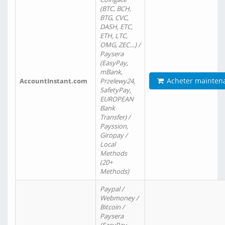
(BTC, BCH,
BTG, CVC,
DASH, ETC,
ETH, LTC,
OMG, ZEC…) /
Paysera
(EasyPay,
mBank,
Acheter mainten
AccountInstant.com
Przelewy24,
SafetyPay,
EUROPEAN
Bank
Transfer) /
Payssion,
Giropay /
Local
Methods
(20+
Methods)
Paypal /
Webmoney /
Bitcoin /
Paysera