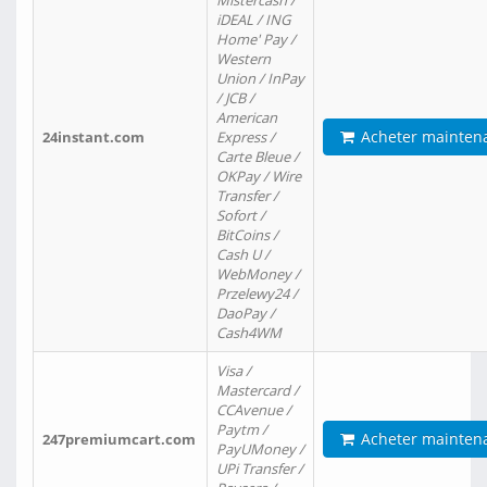
Mistercash /
iDEAL / ING
Home' Pay /
Western
Union / InPay
/ JCB /
American
Acheter mainten
24instant.com
Express /
Carte Bleue /
OKPay / Wire
Transfer /
Sofort /
BitCoins /
Cash U /
WebMoney /
Przelewy24 /
DaoPay /
Cash4WM
Visa /
Mastercard /
CCAvenue /
Paytm /
Acheter mainten
247premiumcart.com
PayUMoney /
UPi Transfer /