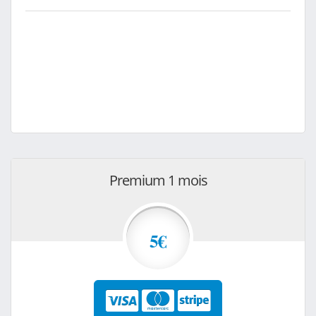
Premium 1 mois
5€