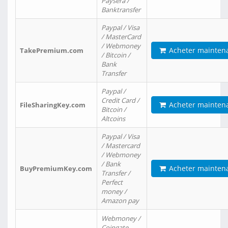
Paysera /
Banktransfer
Paypal / Visa
/ MasterCard
/ Webmoney
Acheter mainten
TakePremium.com
/ Bitcoin /
Bank
Transfer
Paypal /
Credit Card /
Acheter mainten
FileSharingKey.com
Bitcoin /
Altcoins
Paypal / Visa
/ Mastercard
/ Webmoney
/ Bank
Acheter mainten
BuyPremiumKey.com
Transfer /
Perfect
money /
Amazon pay
Webmoney /
Coingate