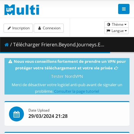
Thème
Inscription
Connexion
Langue
/ Télécharger Frieren.Beyond.Journeys.End.S01E27.An.Era.of.Humans.1080p.CR.WEB-DL.AAC2.0.H.264.DUAL-VARYG.mkv.003 ( 482.97 MB )
Nous vous conseillons fortement de prendre un VPN pour
protéger votre téléchargement et votre vie privée
Tester NordVPN
Merci de désactiver votre logiciel anti-pub avant de signaler un
problème.
Consulter la page tutoriel
Date Upload
29/03/2024 21:28