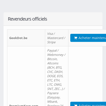
Revendeurs officiels
Visa /
Acheter mainten
GeekDot.be
Mastercard /
Stripe
Paypal /
Webmoney /
Bitcoin,
Altcoins
(BCH, BTG,
CVC, DASH,
DOGE, EOS,
ETC, ETH,
LTC, OMG,
SNT, ZEC…) /
Paysera
(Easypay,
Mbank,
Acheter mainten
PremiumKeys.com
Przelewy24,