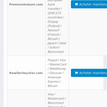
(european
Acheter mainten
PremiumInstant.com
bank
transfer) /
QIWI (CIS
countries) /
Dotpay
(Poland) /
Neosurf
(France) /
Bitcash (
Japan) / Ideal
/ Sofort/
Bancontact
Paypal / Visa
/ MasterCard
/ WebMoney
Acheter mainten
ResellerVoucher.com
/ Discover /
American
Express /
Bitcoin
Visa /
Mastercard /
Bancontact