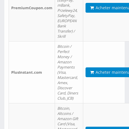
(EasyPay,
mBank,
Acheter mainten
PremiumCoupon.com
Przelewy24,
SafetyPay,
EUROPEAN
Bank
Transfer) /
Skrill
Bitcoin /
Perfect
Money /
Amazon
Payments
Acheter mainten
PlusInstant.com
(Visa,
Mastercard,
Amex,
Discover
Card, Diners
Club, JCB)
Bitcoin,
Altcoins /
Amazon Gift
Card (Visa,