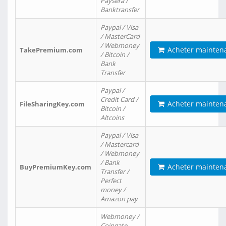
Paysera /
Banktransfer
Paypal / Visa
/ MasterCard
/ Webmoney
Acheter mainten
TakePremium.com
/ Bitcoin /
Bank
Transfer
Paypal /
Credit Card /
Acheter mainten
FileSharingKey.com
Bitcoin /
Altcoins
Paypal / Visa
/ Mastercard
/ Webmoney
/ Bank
Acheter mainten
BuyPremiumKey.com
Transfer /
Perfect
money /
Amazon pay
Webmoney /
Coingate