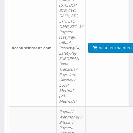
(BTC, BCH,
BTG, CVC,
DASH, ETC,
ETH, LTC,
OMG, ZEC…) /
Paysera
(EasyPay,
mBank,
Acheter mainten
AccountInstant.com
Przelewy24,
SafetyPay,
EUROPEAN
Bank
Transfer) /
Payssion,
Giropay /
Local
Methods
(20+
Methods)
Paypal /
Webmoney /
Bitcoin /
Paysera