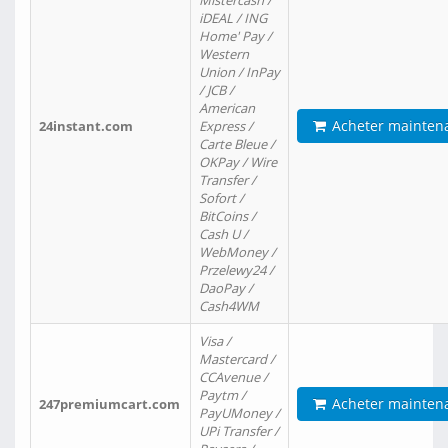
Mistercash /
iDEAL / ING
Home' Pay /
Western
Union / InPay
/ JCB /
American
Acheter mainten
24instant.com
Express /
Carte Bleue /
OKPay / Wire
Transfer /
Sofort /
BitCoins /
Cash U /
WebMoney /
Przelewy24 /
DaoPay /
Cash4WM
Visa /
Mastercard /
CCAvenue /
Paytm /
Acheter mainten
247premiumcart.com
PayUMoney /
UPi Transfer /