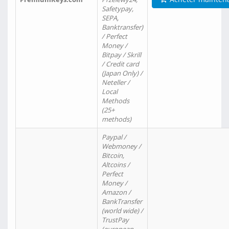
Safetypay,
SEPA,
Banktransfer)
/ Perfect
Money /
Bitpay / Skrill
/ Credit card
(Japan Only) /
Neteller /
Local
Methods
(25+
methods)
Paypal /
Webmoney /
Bitcoin,
Altcoins /
Perfect
Money /
Amazon /
BankTransfer
(world wide) /
TrustPay