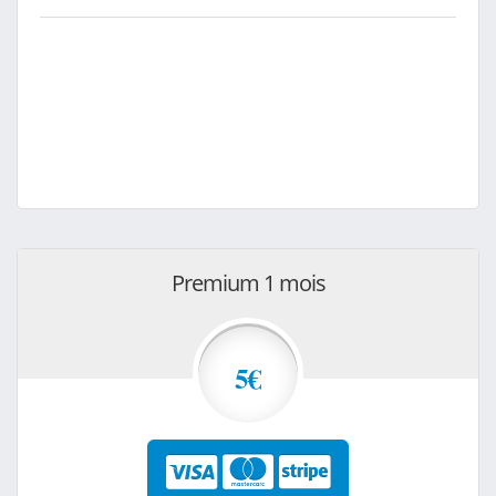
Premium 1 mois
5€