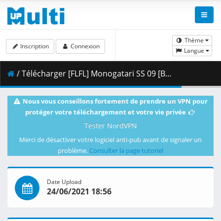
Thème
Inscription
Connexion
Langue
/ Télécharger [FLFL] Monogatari SS 09 [BDRip 1920x1080 HEVC FLAC] [50AD8AA6].mkv.002 ( 434.52 MB )
Nous vous conseillons fortement de prendre un VPN pour
protéger votre téléchargement et votre vie privée
Tester NordVPN
Merci de désactiver votre logiciel anti-pub avant de signaler un
problème.
Consulter la page tutoriel
Date Upload
24/06/2021 18:56