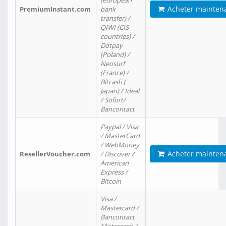
(european
Acheter mainten
PremiumInstant.com
bank
transfer) /
QIWI (CIS
countries) /
Dotpay
(Poland) /
Neosurf
(France) /
Bitcash (
Japan) / Ideal
/ Sofort/
Bancontact
Paypal / Visa
/ MasterCard
/ WebMoney
Acheter mainten
ResellerVoucher.com
/ Discover /
American
Express /
Bitcoin
Visa /
Mastercard /
Bancontact