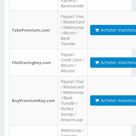
Paysera /
Banktransfer
Paypal / Visa
/ MasterCard
/ Webmoney
Acheter mainten
TakePremium.com
/ Bitcoin /
Bank
Transfer
Paypal /
Credit Card /
Acheter mainten
FileSharingKey.com
Bitcoin /
Altcoins
Paypal / Visa
/ Mastercard
/ Webmoney
/ Bank
Acheter mainten
BuyPremiumKey.com
Transfer /
Perfect
money /
Amazon pay
Webmoney /
Coingate