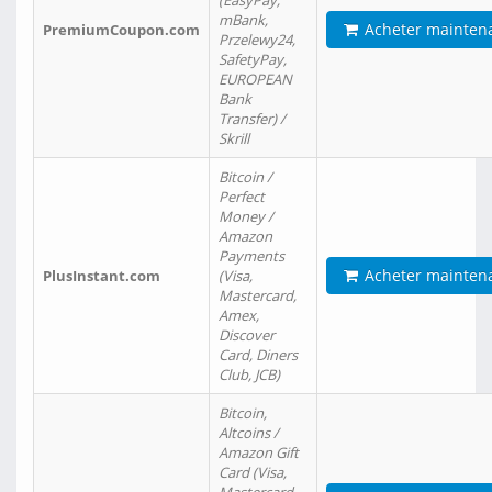
(EasyPay,
mBank,
Acheter mainten
PremiumCoupon.com
Przelewy24,
SafetyPay,
EUROPEAN
Bank
Transfer) /
Skrill
Bitcoin /
Perfect
Money /
Amazon
Payments
Acheter mainten
PlusInstant.com
(Visa,
Mastercard,
Amex,
Discover
Card, Diners
Club, JCB)
Bitcoin,
Altcoins /
Amazon Gift
Card (Visa,