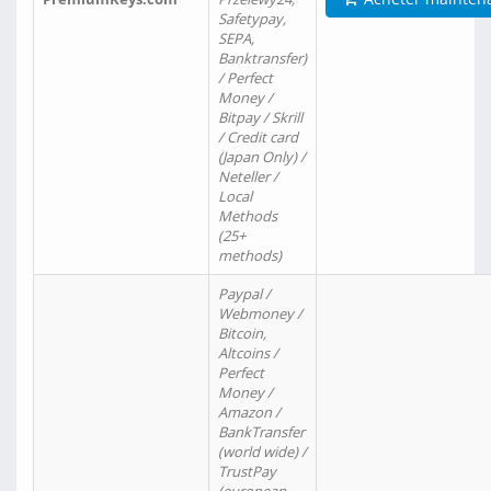
Safetypay,
SEPA,
Banktransfer)
/ Perfect
Money /
Bitpay / Skrill
/ Credit card
(Japan Only) /
Neteller /
Local
Methods
(25+
methods)
Paypal /
Webmoney /
Bitcoin,
Altcoins /
Perfect
Money /
Amazon /
BankTransfer
(world wide) /
TrustPay