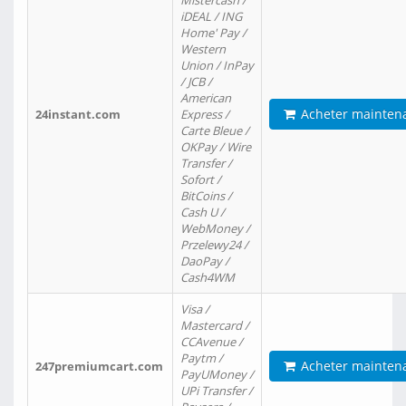
Mistercash /
iDEAL / ING
Home' Pay /
Western
Union / InPay
/ JCB /
American
Acheter mainten
24instant.com
Express /
Carte Bleue /
OKPay / Wire
Transfer /
Sofort /
BitCoins /
Cash U /
WebMoney /
Przelewy24 /
DaoPay /
Cash4WM
Visa /
Mastercard /
CCAvenue /
Paytm /
Acheter mainten
247premiumcart.com
PayUMoney /
UPi Transfer /