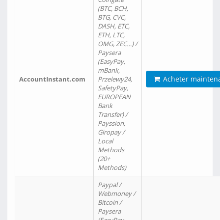
(BTC, BCH,
BTG, CVC,
DASH, ETC,
ETH, LTC,
OMG, ZEC…) /
Paysera
(EasyPay,
mBank,
Acheter mainten
AccountInstant.com
Przelewy24,
SafetyPay,
EUROPEAN
Bank
Transfer) /
Payssion,
Giropay /
Local
Methods
(20+
Methods)
Paypal /
Webmoney /
Bitcoin /
Paysera