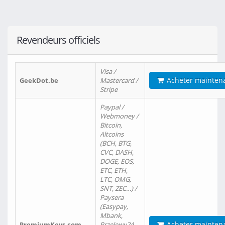
Revendeurs officiels
Visa /
Acheter mainten
GeekDot.be
Mastercard /
Stripe
Paypal /
Webmoney /
Bitcoin,
Altcoins
(BCH, BTG,
CVC, DASH,
DOGE, EOS,
ETC, ETH,
LTC, OMG,
SNT, ZEC…) /
Paysera
(Easypay,
Mbank,
Acheter mainten
PremiumKeys.com
Przelewy24,