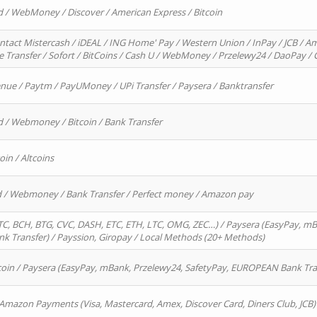
d / WebMoney / Discover / American Express / Bitcoin
ntact Mistercash / iDEAL / ING Home' Pay / Western Union / InPay / JCB / Am
re Transfer / Sofort / BitCoins / Cash U / WebMoney / Przelewy24 / DaoPay 
enue / Paytm / PayUMoney / UPi Transfer / Paysera / Banktransfer
d / Webmoney / Bitcoin / Bank Transfer
oin / Altcoins
rd / Webmoney / Bank Transfer / Perfect money / Amazon pay
, BCH, BTG, CVC, DASH, ETC, ETH, LTC, OMG, ZEC…) / Paysera (EasyPay, mB
 Transfer) / Payssion, Giropay / Local Methods (20+ Methods)
oin / Paysera (EasyPay, mBank, Przelewy24, SafetyPay, EUROPEAN Bank Transf
 Amazon Payments (Visa, Mastercard, Amex, Discover Card, Diners Club, JCB)