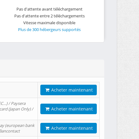
Pas d'attente avant téléchargement
Pas d'attente entre 2 téléchargements
Vitesse maximale disponible
Plus de 300 hébergeurs supportés
Acheter maintenant
EC…) / Paysera
Acheter maintenant
card (Japan Only) /
tPay (european bank
Acheter maintenant
/ Bancontact