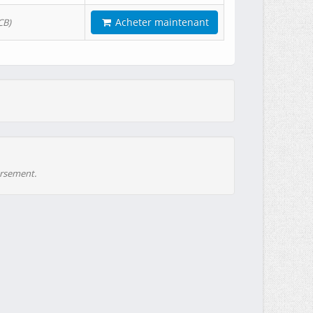
Acheter maintenant
CB)
ursement.