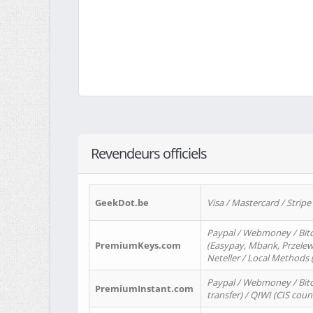
Revendeurs officiels
GeekDot.be
Visa / Mastercard / Stripe
Paypal / Webmoney / Bitc
PremiumKeys.com
(Easypay, Mbank, Przelewy2
Neteller / Local Methods
Paypal / Webmoney / Bitc
PremiumInstant.com
transfer) / QIWI (CIS coun