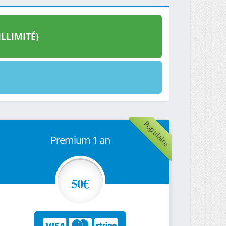
LLIMITÉ)
Populaire
Premium 1 an
50€