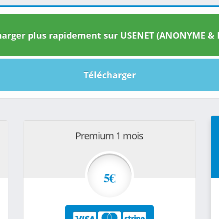
arger plus rapidement sur USENET (ANONYME & I
Télécharger
Premium 1 mois
5€