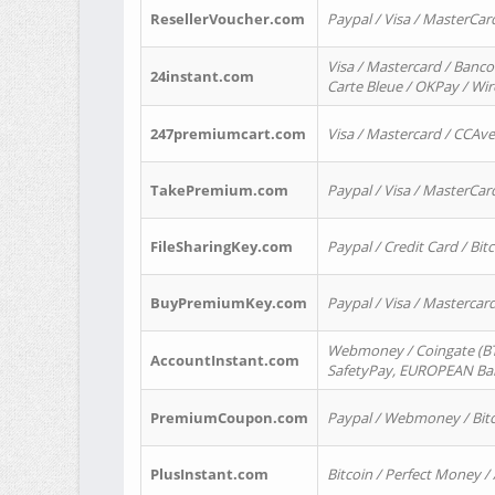
ResellerVoucher.com
Paypal / Visa / MasterCar
Visa / Mastercard / Banco
24instant.com
Carte Bleue / OKPay / Wi
247premiumcart.com
Visa / Mastercard / CCAv
TakePremium.com
Paypal / Visa / MasterCar
FileSharingKey.com
Paypal / Credit Card / Bitc
BuyPremiumKey.com
Paypal / Visa / Masterca
Webmoney / Coingate (BTC
AccountInstant.com
SafetyPay, EUROPEAN Bank
PremiumCoupon.com
Paypal / Webmoney / Bitc
PlusInstant.com
Bitcoin / Perfect Money /