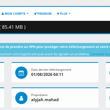
MON COMPTE
PREMIUM
PLUS
( 85.41 MB )
nt de prendre un VPN pour protéger votre téléchargement et votre 
sactiver votre logiciel anti-pub avant de signaler un problème.
Consulter la 
Date dernier téléchargement
01/08/2026 04:11
Propriétaire
alyjah.mahad