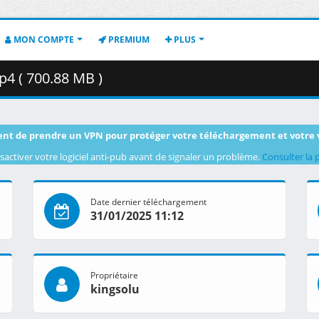
MON COMPTE
PREMIUM
PLUS
4 ( 700.88 MB )
nt de prendre un VPN pour protéger votre téléchargement et votre 
sactiver votre logiciel anti-pub avant de signaler un problème.
Consulter la 
Date dernier téléchargement
31/01/2025 11:12
Propriétaire
kingsolu