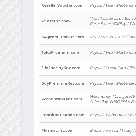
ResellerVoucher.com
Paypal / Visa / MasterCar
Visa / Mastercard / Banco
24instant.com
Carte Bleue / OKPay / Wi
247premiumcart.com
Visa / Mastercard / CCAv
TakePremium.com
Paypal / Visa / MasterCar
FileSharingKey.com
Paypal / Credit Card / Bitc
BuyPremiumKey.com
Paypal / Visa / Masterca
Webmoney / Coingate (BTC
AccountInstant.com
SafetyPay, EUROPEAN Bank
PremiumCoupon.com
Paypal / Webmoney / Bitc
PlusInstant.com
Bitcoin / Perfect Money /