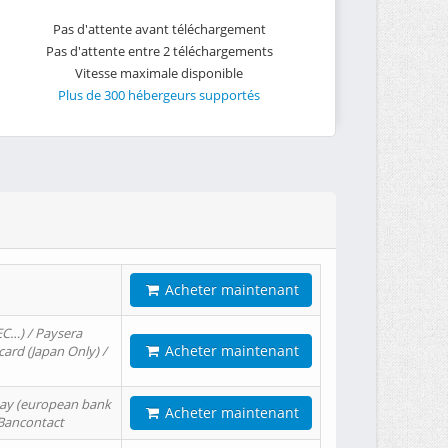
Pas d'attente avant téléchargement
Pas d'attente entre 2 téléchargements
Vitesse maximale disponible
Plus de 300 hébergeurs supportés
Acheter maintenant
EC…) / Paysera
Acheter maintenant
card (Japan Only) /
tPay (european bank
Acheter maintenant
/ Bancontact