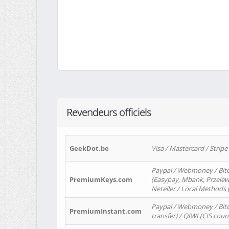
Revendeurs officiels
GeekDot.be
Visa / Mastercard / Stripe
Paypal / Webmoney / Bitc
PremiumKeys.com
(Easypay, Mbank, Przelewy2
Neteller / Local Methods
Paypal / Webmoney / Bitc
PremiumInstant.com
transfer) / QIWI (CIS coun