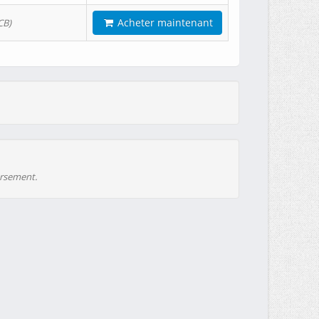
Acheter maintenant
CB)
ursement.