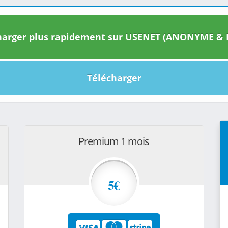
arger plus rapidement sur USENET (ANONYME & I
Télécharger
Premium 1 mois
5€