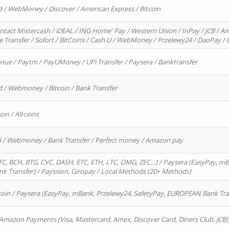
d / WebMoney / Discover / American Express / Bitcoin
ntact Mistercash / iDEAL / ING Home' Pay / Western Union / InPay / JCB / Am
re Transfer / Sofort / BitCoins / Cash U / WebMoney / Przelewy24 / DaoPay 
enue / Paytm / PayUMoney / UPi Transfer / Paysera / Banktransfer
d / Webmoney / Bitcoin / Bank Transfer
oin / Altcoins
rd / Webmoney / Bank Transfer / Perfect money / Amazon pay
, BCH, BTG, CVC, DASH, ETC, ETH, LTC, OMG, ZEC…) / Paysera (EasyPay, mB
 Transfer) / Payssion, Giropay / Local Methods (20+ Methods)
oin / Paysera (EasyPay, mBank, Przelewy24, SafetyPay, EUROPEAN Bank Transf
 Amazon Payments (Visa, Mastercard, Amex, Discover Card, Diners Club, JCB)