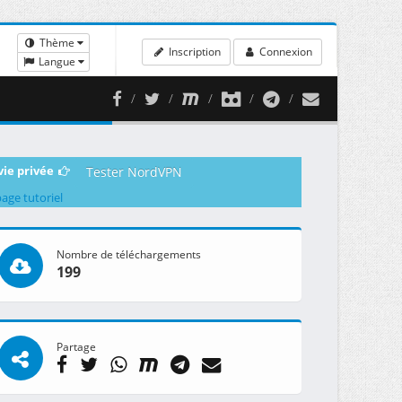
Thème
Inscription
Connexion
Langue
vie privée
Tester NordVPN
page tutoriel
Nombre de téléchargements
199
Partage