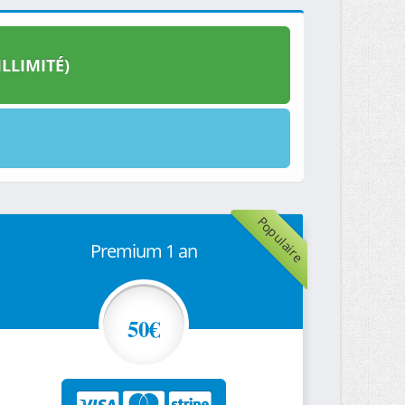
LLIMITÉ)
Populaire
Premium 1 an
50€