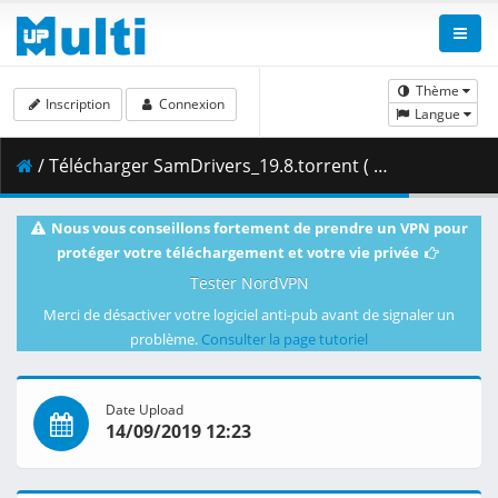
Thème
Inscription
Connexion
Langue
/ Télécharger SamDrivers_19.8.torrent ( 195.17 kB )
Nous vous conseillons fortement de prendre un VPN pour
protéger votre téléchargement et votre vie privée
Tester NordVPN
Merci de désactiver votre logiciel anti-pub avant de signaler un
problème.
Consulter la page tutoriel
Date Upload
14/09/2019 12:23