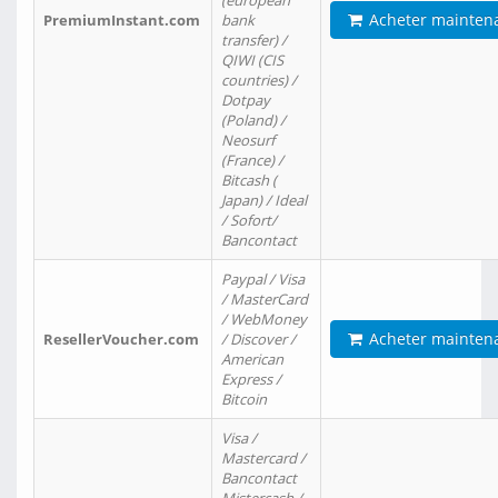
(european
Acheter mainten
PremiumInstant.com
bank
transfer) /
QIWI (CIS
countries) /
Dotpay
(Poland) /
Neosurf
(France) /
Bitcash (
Japan) / Ideal
/ Sofort/
Bancontact
Paypal / Visa
/ MasterCard
/ WebMoney
Acheter mainten
ResellerVoucher.com
/ Discover /
American
Express /
Bitcoin
Visa /
Mastercard /
Bancontact