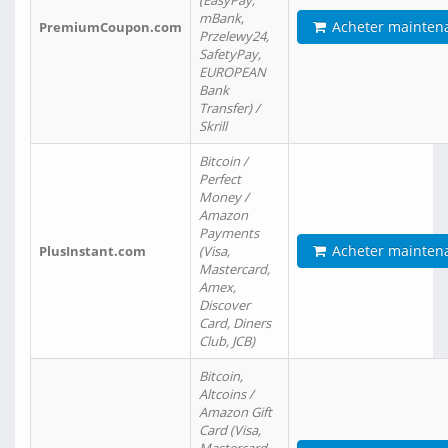
(EasyPay,
mBank,
Acheter mainten
PremiumCoupon.com
Przelewy24,
SafetyPay,
EUROPEAN
Bank
Transfer) /
Skrill
Bitcoin /
Perfect
Money /
Amazon
Payments
Acheter mainten
PlusInstant.com
(Visa,
Mastercard,
Amex,
Discover
Card, Diners
Club, JCB)
Bitcoin,
Altcoins /
Amazon Gift
Card (Visa,