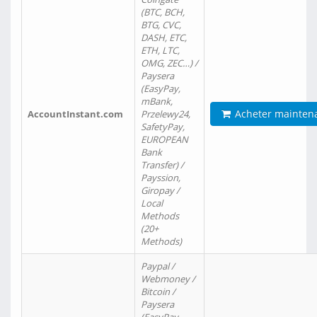
(BTC, BCH,
BTG, CVC,
DASH, ETC,
ETH, LTC,
OMG, ZEC…) /
Paysera
(EasyPay,
mBank,
Acheter mainten
AccountInstant.com
Przelewy24,
SafetyPay,
EUROPEAN
Bank
Transfer) /
Payssion,
Giropay /
Local
Methods
(20+
Methods)
Paypal /
Webmoney /
Bitcoin /
Paysera