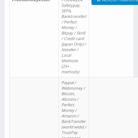
Safetypay,
SEPA,
Banktransfer)
/ Perfect
Money /
Bitpay / Skrill
/ Credit card
(Japan Only) /
Neteller /
Local
Methods
(25+
methods)
Paypal /
Webmoney /
Bitcoin,
Altcoins /
Perfect
Money /
Amazon /
BankTransfer
(world wide) /
TrustPay