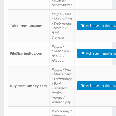
Paysera /
Banktransfer
Paypal / Visa
/ MasterCard
/ Webmoney
Acheter mainten
TakePremium.com
/ Bitcoin /
Bank
Transfer
Paypal /
Credit Card /
Acheter mainten
FileSharingKey.com
Bitcoin /
Altcoins
Paypal / Visa
/ Mastercard
/ Webmoney
/ Bank
Acheter mainten
BuyPremiumKey.com
Transfer /
Perfect
money /
Amazon pay
Webmoney /
Coingate