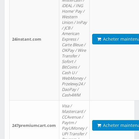
Mistercash /
iDEAL / ING
Home' Pay /
Western
Union / InPay
/ JCB /
American
Acheter mainten
24instant.com
Express /
Carte Bleue /
OKPay / Wire
Transfer /
Sofort /
BitCoins /
Cash U /
WebMoney /
Przelewy24 /
DaoPay /
Cash4WM
Visa /
Mastercard /
CCAvenue /
Paytm /
Acheter mainten
247premiumcart.com
PayUMoney /
UPi Transfer /