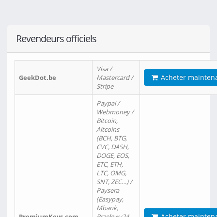
Revendeurs officiels
Visa /
Acheter mainten
GeekDot.be
Mastercard /
Stripe
Paypal /
Webmoney /
Bitcoin,
Altcoins
(BCH, BTG,
CVC, DASH,
DOGE, EOS,
ETC, ETH,
LTC, OMG,
SNT, ZEC…) /
Paysera
(Easypay,
Mbank,
Acheter mainten
PremiumKeys.com
Przelewy24,