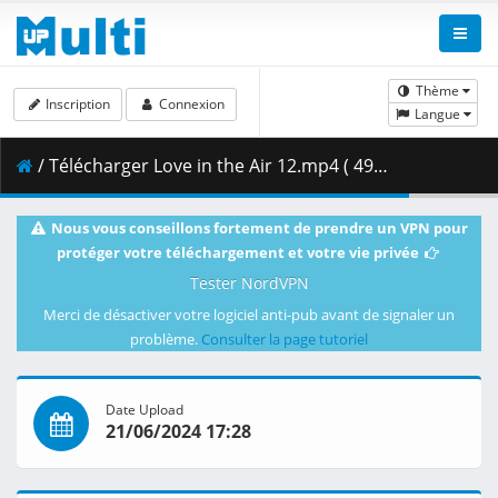
Thème
Inscription
Connexion
Langue
/ Télécharger Love in the Air 12.mp4 ( 493.91 MB )
Nous vous conseillons fortement de prendre un VPN pour
protéger votre téléchargement et votre vie privée
Tester NordVPN
Merci de désactiver votre logiciel anti-pub avant de signaler un
problème.
Consulter la page tutoriel
Date Upload
21/06/2024 17:28