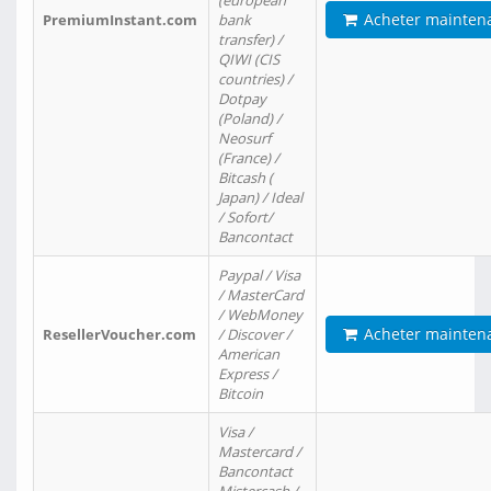
(european
Acheter mainten
PremiumInstant.com
bank
transfer) /
QIWI (CIS
countries) /
Dotpay
(Poland) /
Neosurf
(France) /
Bitcash (
Japan) / Ideal
/ Sofort/
Bancontact
Paypal / Visa
/ MasterCard
/ WebMoney
Acheter mainten
ResellerVoucher.com
/ Discover /
American
Express /
Bitcoin
Visa /
Mastercard /
Bancontact