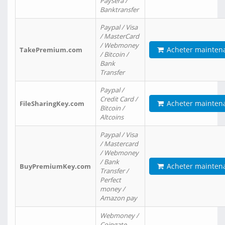
Paysera /
Banktransfer
Paypal / Visa
/ MasterCard
/ Webmoney
Acheter mainten
TakePremium.com
/ Bitcoin /
Bank
Transfer
Paypal /
Credit Card /
Acheter mainten
FileSharingKey.com
Bitcoin /
Altcoins
Paypal / Visa
/ Mastercard
/ Webmoney
/ Bank
Acheter mainten
BuyPremiumKey.com
Transfer /
Perfect
money /
Amazon pay
Webmoney /
Coingate