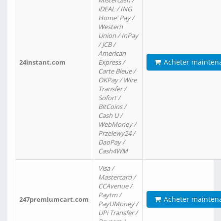
Mistercash /
iDEAL / ING
Home' Pay /
Western
Union / InPay
/ JCB /
American
Acheter mainten
24instant.com
Express /
Carte Bleue /
OKPay / Wire
Transfer /
Sofort /
BitCoins /
Cash U /
WebMoney /
Przelewy24 /
DaoPay /
Cash4WM
Visa /
Mastercard /
CCAvenue /
Paytm /
Acheter mainten
247premiumcart.com
PayUMoney /
UPi Transfer /