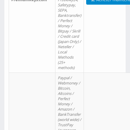
Safetypay,
SEPA,
Banktransfer)
/ Perfect
Money /
Bitpay / Skrill
/ Credit card
(Japan Only) /
Neteller /
Local
Methods
(25+
methods)
Paypal /
Webmoney /
Bitcoin,
Altcoins /
Perfect
Money /
Amazon /
BankTransfer
(world wide) /
TrustPay