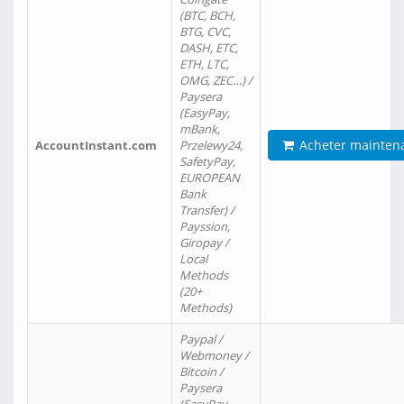
(BTC, BCH,
BTG, CVC,
DASH, ETC,
ETH, LTC,
OMG, ZEC…) /
Paysera
(EasyPay,
mBank,
Acheter mainten
AccountInstant.com
Przelewy24,
SafetyPay,
EUROPEAN
Bank
Transfer) /
Payssion,
Giropay /
Local
Methods
(20+
Methods)
Paypal /
Webmoney /
Bitcoin /
Paysera