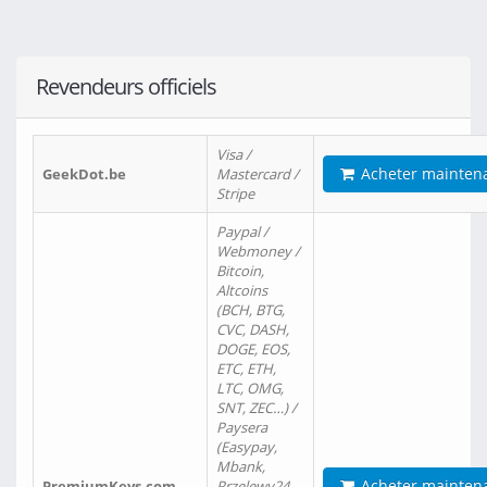
Revendeurs officiels
Visa /
Acheter mainten
GeekDot.be
Mastercard /
Stripe
Paypal /
Webmoney /
Bitcoin,
Altcoins
(BCH, BTG,
CVC, DASH,
DOGE, EOS,
ETC, ETH,
LTC, OMG,
SNT, ZEC…) /
Paysera
(Easypay,
Mbank,
Acheter mainten
PremiumKeys.com
Przelewy24,