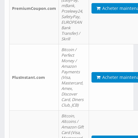
(EasyPay,
mBank,
Acheter mainten
PremiumCoupon.com
Przelewy24,
SafetyPay,
EUROPEAN
Bank
Transfer) /
Skrill
Bitcoin /
Perfect
Money /
Amazon
Payments
Acheter mainten
PlusInstant.com
(Visa,
Mastercard,
Amex,
Discover
Card, Diners
Club, JCB)
Bitcoin,
Altcoins /
Amazon Gift
Card (Visa,