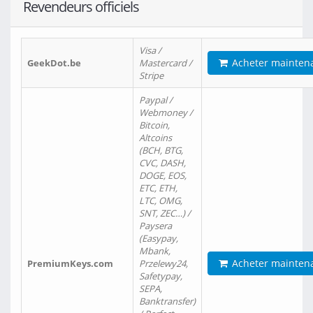
Revendeurs officiels
Visa /
Acheter mainten
GeekDot.be
Mastercard /
Stripe
Paypal /
Webmoney /
Bitcoin,
Altcoins
(BCH, BTG,
CVC, DASH,
DOGE, EOS,
ETC, ETH,
LTC, OMG,
SNT, ZEC…) /
Paysera
(Easypay,
Mbank,
Acheter mainten
PremiumKeys.com
Przelewy24,
Safetypay,
SEPA,
Banktransfer)