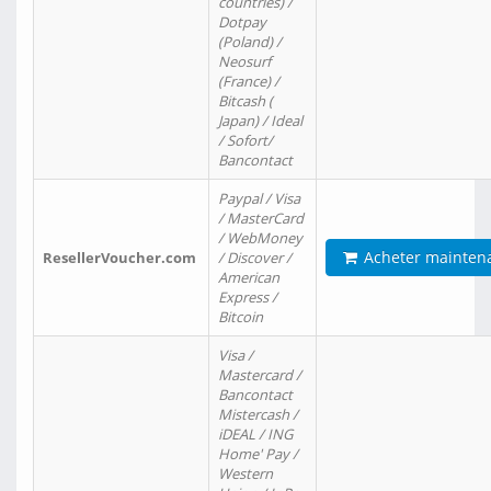
countries) /
Dotpay
(Poland) /
Neosurf
(France) /
Bitcash (
Japan) / Ideal
/ Sofort/
Bancontact
Paypal / Visa
/ MasterCard
/ WebMoney
Acheter mainten
ResellerVoucher.com
/ Discover /
American
Express /
Bitcoin
Visa /
Mastercard /
Bancontact
Mistercash /
iDEAL / ING
Home' Pay /
Western