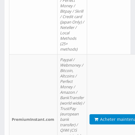
/ Perfect
Money /
Bitpay / Skrill
/ Credit card
(Japan Only) /
Neteller /
Local
Methods
(25+
methods)
Paypal /
Webmoney /
Bitcoin,
Altcoins /
Perfect
Money /
Amazon /
BankTransfer
(world wide) /
TrustPay
(european
Acheter mainten
PremiumInstant.com
bank
transfer) /
QIWI (CIS