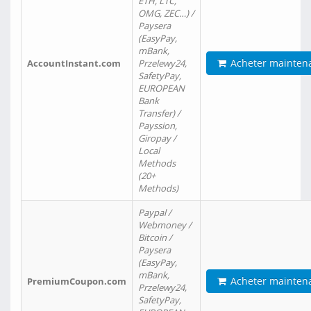
ETH, LTC,
OMG, ZEC…) /
Paysera
(EasyPay,
mBank,
Acheter mainten
AccountInstant.com
Przelewy24,
SafetyPay,
EUROPEAN
Bank
Transfer) /
Payssion,
Giropay /
Local
Methods
(20+
Methods)
Paypal /
Webmoney /
Bitcoin /
Paysera
(EasyPay,
mBank,
Acheter mainten
PremiumCoupon.com
Przelewy24,
SafetyPay,