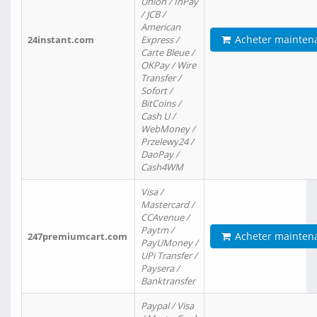
Union / InPay
/ JCB /
American
Acheter mainten
24instant.com
Express /
Carte Bleue /
OKPay / Wire
Transfer /
Sofort /
BitCoins /
Cash U /
WebMoney /
Przelewy24 /
DaoPay /
Cash4WM
Visa /
Mastercard /
CCAvenue /
Paytm /
Acheter mainten
247premiumcart.com
PayUMoney /
UPi Transfer /
Paysera /
Banktransfer
Paypal / Visa