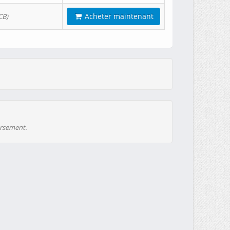
Acheter maintenant
CB)
ursement.