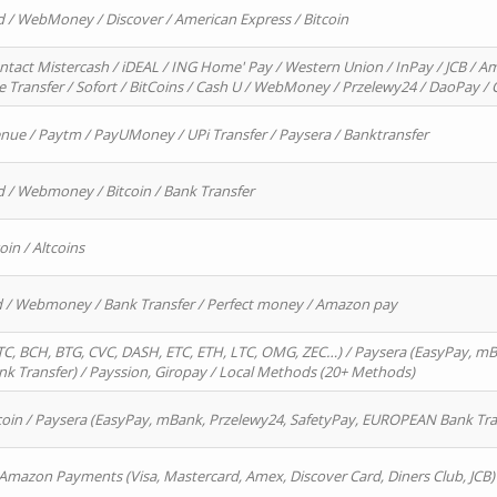
d / WebMoney / Discover / American Express / Bitcoin
ntact Mistercash / iDEAL / ING Home' Pay / Western Union / InPay / JCB / Am
re Transfer / Sofort / BitCoins / Cash U / WebMoney / Przelewy24 / DaoPay 
enue / Paytm / PayUMoney / UPi Transfer / Paysera / Banktransfer
d / Webmoney / Bitcoin / Bank Transfer
oin / Altcoins
rd / Webmoney / Bank Transfer / Perfect money / Amazon pay
, BCH, BTG, CVC, DASH, ETC, ETH, LTC, OMG, ZEC…) / Paysera (EasyPay, mB
 Transfer) / Payssion, Giropay / Local Methods (20+ Methods)
oin / Paysera (EasyPay, mBank, Przelewy24, SafetyPay, EUROPEAN Bank Transf
 Amazon Payments (Visa, Mastercard, Amex, Discover Card, Diners Club, JCB)