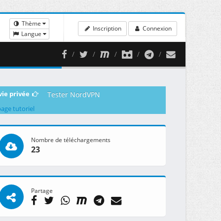
Thème
Inscription
Connexion
Langue
vie privée
Tester NordVPN
page tutoriel
Nombre de téléchargements
23
Partage