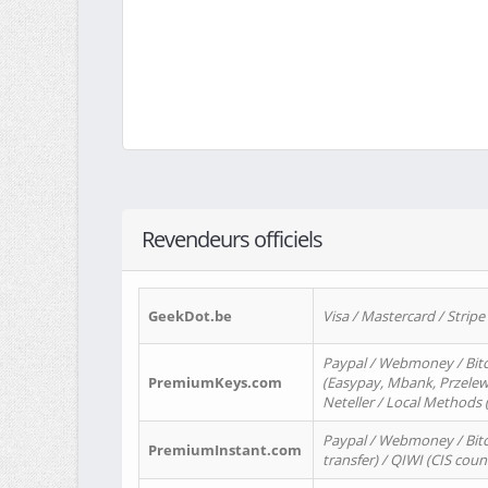
Revendeurs officiels
GeekDot.be
Visa / Mastercard / Stripe
Paypal / Webmoney / Bitc
PremiumKeys.com
(Easypay, Mbank, Przelewy2
Neteller / Local Methods
Paypal / Webmoney / Bitc
PremiumInstant.com
transfer) / QIWI (CIS coun