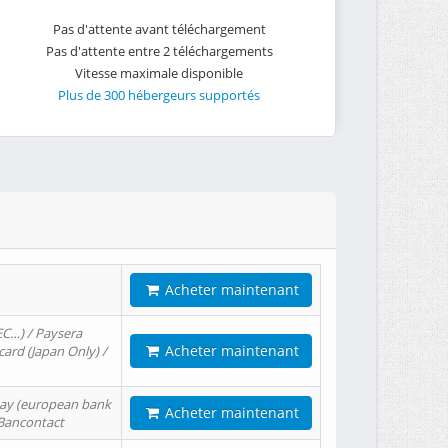
Pas d'attente avant téléchargement
Pas d'attente entre 2 téléchargements
Vitesse maximale disponible
Plus de 300 hébergeurs supportés
Acheter maintenant
EC…) / Paysera
Acheter maintenant
card (Japan Only) /
tPay (european bank
Acheter maintenant
/ Bancontact