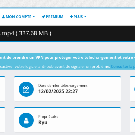
MON COMPTE
PREMIUM
PLUS
.mp4 ( 337.68 MB )
nt de prendre un VPN pour protéger votre téléchargement et votre 
sactiver votre logiciel anti-pub avant de signaler un problème.
Consulter la 
Date dernier téléchargement
12/02/2025 22:27
Propriétaire
Ryu