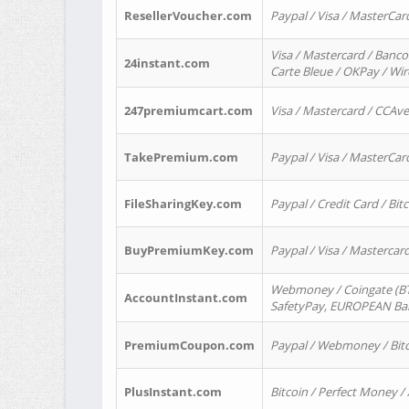
ResellerVoucher.com
Paypal / Visa / MasterCar
Visa / Mastercard / Banco
24instant.com
Carte Bleue / OKPay / Wi
247premiumcart.com
Visa / Mastercard / CCAv
TakePremium.com
Paypal / Visa / MasterCar
FileSharingKey.com
Paypal / Credit Card / Bitc
BuyPremiumKey.com
Paypal / Visa / Masterca
Webmoney / Coingate (BTC
AccountInstant.com
SafetyPay, EUROPEAN Bank
PremiumCoupon.com
Paypal / Webmoney / Bitc
PlusInstant.com
Bitcoin / Perfect Money /