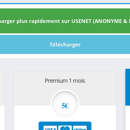
arger plus rapidement sur USENET (ANONYME & I
Télécharger
Premium 1 mois
5€