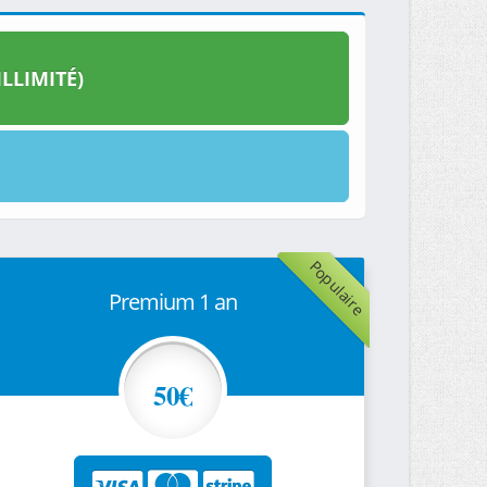
LLIMITÉ)
Populaire
Premium 1 an
50€