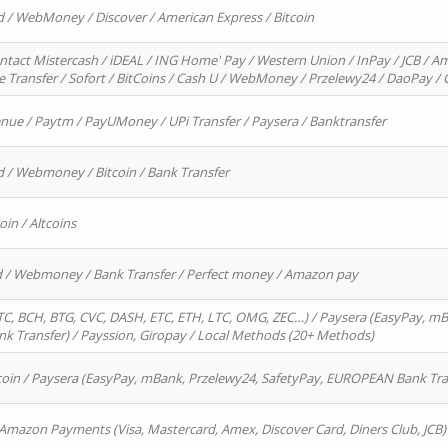
d / WebMoney / Discover / American Express / Bitcoin
ntact Mistercash / iDEAL / ING Home' Pay / Western Union / InPay / JCB / Am
re Transfer / Sofort / BitCoins / Cash U / WebMoney / Przelewy24 / DaoPay 
enue / Paytm / PayUMoney / UPi Transfer / Paysera / Banktransfer
d / Webmoney / Bitcoin / Bank Transfer
oin / Altcoins
rd / Webmoney / Bank Transfer / Perfect money / Amazon pay
, BCH, BTG, CVC, DASH, ETC, ETH, LTC, OMG, ZEC…) / Paysera (EasyPay, mB
 Transfer) / Payssion, Giropay / Local Methods (20+ Methods)
oin / Paysera (EasyPay, mBank, Przelewy24, SafetyPay, EUROPEAN Bank Transf
 Amazon Payments (Visa, Mastercard, Amex, Discover Card, Diners Club, JCB)