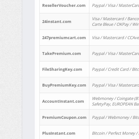
ResellerVoucher.com
Paypal / Visa / MasterCar
Visa / Mastercard / Banco
24instant.com
Carte Bleue / OKPay / Wi
247premiumcart.com
Visa / Mastercard / CCAv
TakePremium.com
Paypal / Visa / MasterCar
FileSharingKey.com
Paypal / Credit Card / Bitc
BuyPremiumKey.com
Paypal / Visa / Masterca
Webmoney / Coingate (BTC
AccountInstant.com
SafetyPay, EUROPEAN Bank
PremiumCoupon.com
Paypal / Webmoney / Bitc
PlusInstant.com
Bitcoin / Perfect Money /