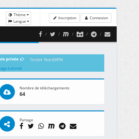
Thème
Inscription
Connexion
Langue
vie privée
Tester NordVPN
page tutoriel
Nombre de téléchargements
64
Partage