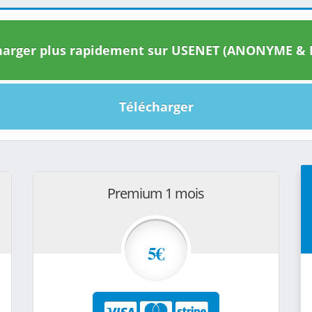
arger plus rapidement sur USENET (ANONYME & I
Télécharger
Premium 1 mois
5€