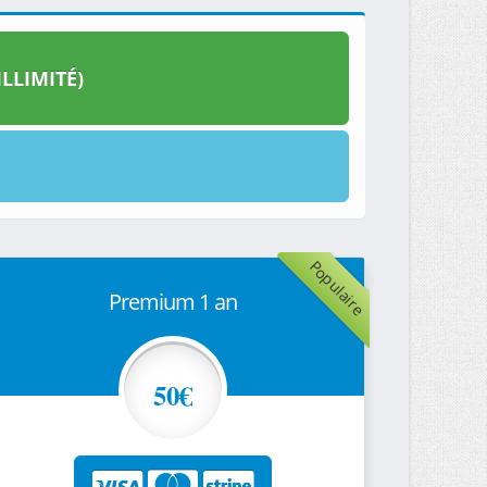
LLIMITÉ)
Populaire
Premium 1 an
50€