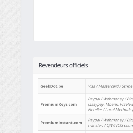
Revendeurs officiels
GeekDot.be
Visa / Mastercard / Stripe
Paypal / Webmoney / Bitc
PremiumKeys.com
(Easypay, Mbank, Przelewy2
Neteller / Local Methods
Paypal / Webmoney / Bitc
PremiumInstant.com
transfer) / QIWI (CIS coun