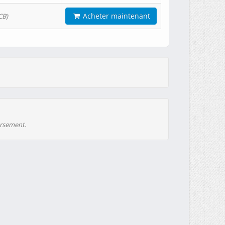
Acheter maintenant
CB)
ursement.