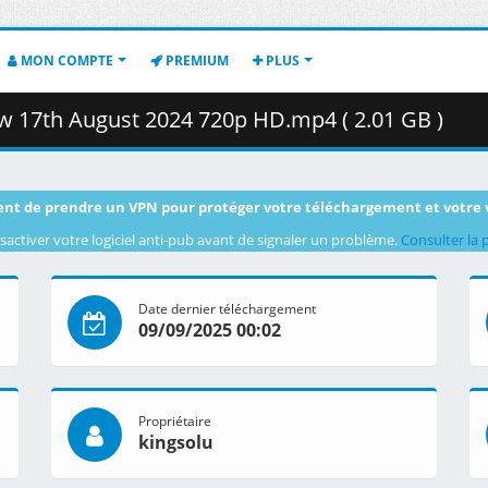
MON COMPTE
PREMIUM
PLUS
ow 17th August 2024 720p HD.mp4 ( 2.01 GB )
nt de prendre un VPN pour protéger votre téléchargement et votre 
sactiver votre logiciel anti-pub avant de signaler un problème.
Consulter la 
Date dernier téléchargement
09/09/2025 00:02
Propriétaire
kingsolu