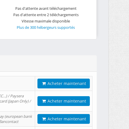
Pas d'attente avant téléchargement
Pas d'attente entre 2 téléchargements
Vitesse maximale disponible
Plus de 300 hébergeurs supportés
Acheter maintenant
EC…) / Paysera
Acheter maintenant
card (Japan Only) /
tPay (european bank
Acheter maintenant
/ Bancontact