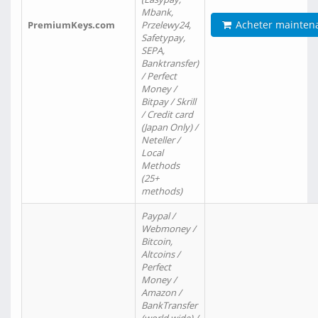
Mbank,
Acheter mainten
PremiumKeys.com
Przelewy24,
Safetypay,
SEPA,
Banktransfer)
/ Perfect
Money /
Bitpay / Skrill
/ Credit card
(Japan Only) /
Neteller /
Local
Methods
(25+
methods)
Paypal /
Webmoney /
Bitcoin,
Altcoins /
Perfect
Money /
Amazon /
BankTransfer