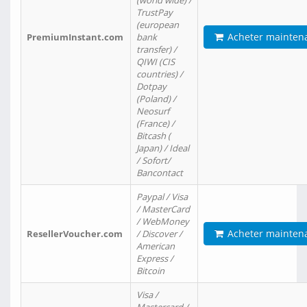
(world wide) /
TrustPay
(european
Acheter mainten
PremiumInstant.com
bank
transfer) /
QIWI (CIS
countries) /
Dotpay
(Poland) /
Neosurf
(France) /
Bitcash (
Japan) / Ideal
/ Sofort/
Bancontact
Paypal / Visa
/ MasterCard
/ WebMoney
Acheter mainten
ResellerVoucher.com
/ Discover /
American
Express /
Bitcoin
Visa /