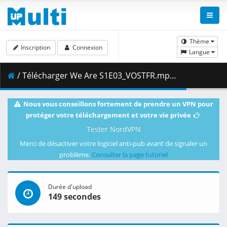
Thème
Inscription
Connexion
Langue
/ Télécharger We Are S1E03_VOSTFR.mp4 ( 1.10 GB )
Nous vous conseillons fortement de prendre un VPN pour
protéger votre téléchargement et votre vie privée
Tester NordVPN
Merci de désactiver votre logiciel anti-pub avant de signaler un
problème.
Consulter la page tutoriel
Durée d'upload
149 secondes