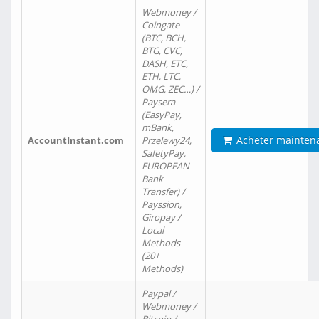
Webmoney /
Coingate
(BTC, BCH,
BTG, CVC,
DASH, ETC,
ETH, LTC,
OMG, ZEC…) /
Paysera
(EasyPay,
mBank,
Acheter mainten
AccountInstant.com
Przelewy24,
SafetyPay,
EUROPEAN
Bank
Transfer) /
Payssion,
Giropay /
Local
Methods
(20+
Methods)
Paypal /
Webmoney /