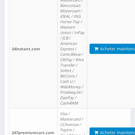
Mastercard /
Bancontact
Mistercash /
iDEAL / ING
Home' Pay /
Western
Union / InPay
/ JCB /
American
Acheter mainten
24instant.com
Express /
Carte Bleue /
OKPay / Wire
Transfer /
Sofort /
BitCoins /
Cash U /
WebMoney /
Przelewy24 /
DaoPay /
Cash4WM
Visa /
Mastercard /
CCAvenue /
Paytm /
Acheter mainten
247premiumcart.com