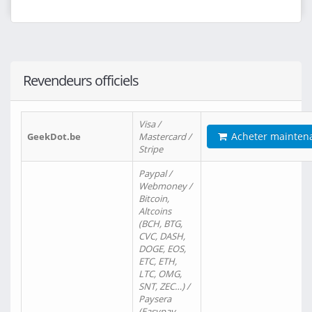
Revendeurs officiels
Visa /
Acheter mainten
GeekDot.be
Mastercard /
Stripe
Paypal /
Webmoney /
Bitcoin,
Altcoins
(BCH, BTG,
CVC, DASH,
DOGE, EOS,
ETC, ETH,
LTC, OMG,
SNT, ZEC…) /
Paysera
(Easypay,