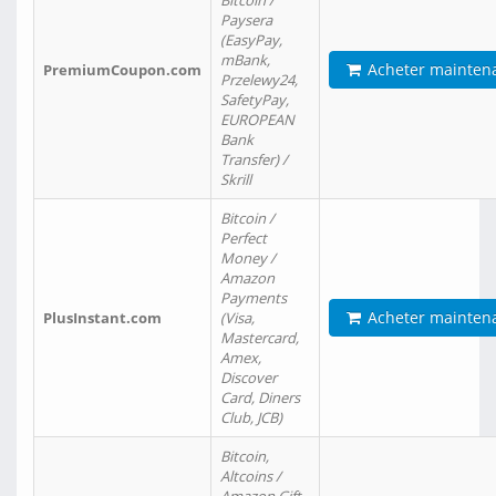
Bitcoin /
Paysera
(EasyPay,
mBank,
Acheter mainten
PremiumCoupon.com
Przelewy24,
SafetyPay,
EUROPEAN
Bank
Transfer) /
Skrill
Bitcoin /
Perfect
Money /
Amazon
Payments
Acheter mainten
PlusInstant.com
(Visa,
Mastercard,
Amex,
Discover
Card, Diners
Club, JCB)
Bitcoin,
Altcoins /