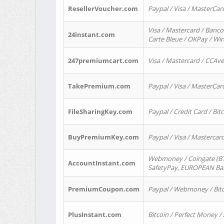
ResellerVoucher.com
Paypal / Visa / MasterCar
Visa / Mastercard / Banco
24instant.com
Carte Bleue / OKPay / Wi
247premiumcart.com
Visa / Mastercard / CCAv
TakePremium.com
Paypal / Visa / MasterCar
FileSharingKey.com
Paypal / Credit Card / Bitc
BuyPremiumKey.com
Paypal / Visa / Masterca
Webmoney / Coingate (BTC
AccountInstant.com
SafetyPay, EUROPEAN Bank
PremiumCoupon.com
Paypal / Webmoney / Bitc
PlusInstant.com
Bitcoin / Perfect Money /