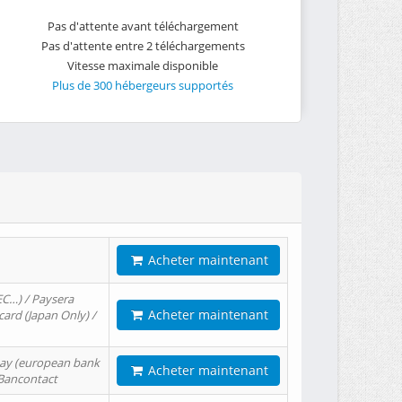
Pas d'attente avant téléchargement
Pas d'attente entre 2 téléchargements
Vitesse maximale disponible
Plus de 300 hébergeurs supportés
Acheter maintenant
EC…) / Paysera
Acheter maintenant
card (Japan Only) /
tPay (european bank
Acheter maintenant
/ Bancontact