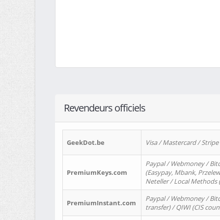
Revendeurs officiels
GeekDot.be
Visa / Mastercard / Stripe
Paypal / Webmoney / Bitc
PremiumKeys.com
(Easypay, Mbank, Przelewy2
Neteller / Local Methods
Paypal / Webmoney / Bitc
PremiumInstant.com
transfer) / QIWI (CIS coun