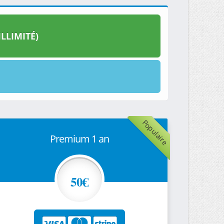
LLIMITÉ)
Populaire
Premium 1 an
50€