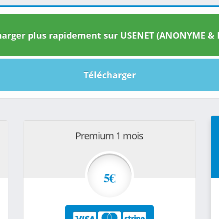
arger plus rapidement sur USENET (ANONYME & I
Télécharger
Premium 1 mois
5€