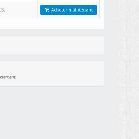
Acheter maintenant
CB)
ursement.