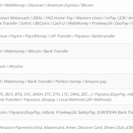
d / WebMoney / Discover / American Express / Bitcoin
ntact Mistercash / iDEAL / ING Home' Pay / Western Union / InPay / JCB / Am
re Transfer / Sofort / BitCoins / Cash U / WebMoney / Przelewy24 / DaoPay 
enue / Paytm / PayUMoney / UPi Transfer / Paysera / Banktransfer
d / Webmoney / Bitcoin / Bank Transfer
oin / Altcoins
rd / Webmoney / Bank Transfer / Perfect money / Amazon pay
, BCH, BTG, CVC, DASH, ETC, ETH, LTC, OMG, ZEC…) / Paysera (EasyPay, mB
 Transfer) / Payssion, Giropay / Local Methods (20+ Methods)
oin / Paysera (EasyPay, mBank, Przelewy24, SafetyPay, EUROPEAN Bank Transf
 Amazon Payments (Visa, Mastercard, Amex, Discover Card, Diners Club, JCB)