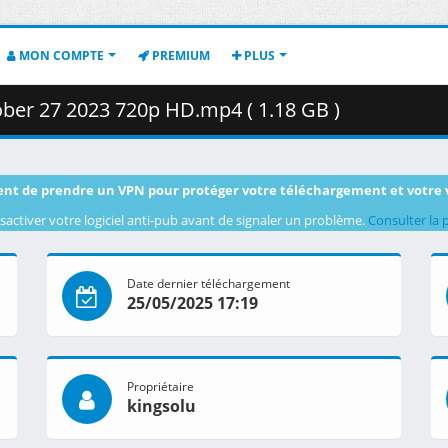
MON COMPTE
PREMIUM
PLUS
er 27 2023 720p HD.mp4 ( 1.18 GB )
nt de prendre un VPN pour protéger votre téléchargement et votre 
sactiver votre logiciel anti-pub avant de signaler un problème.
Consulter la 
Date dernier téléchargement
25/05/2025 17:19
Propriétaire
kingsolu