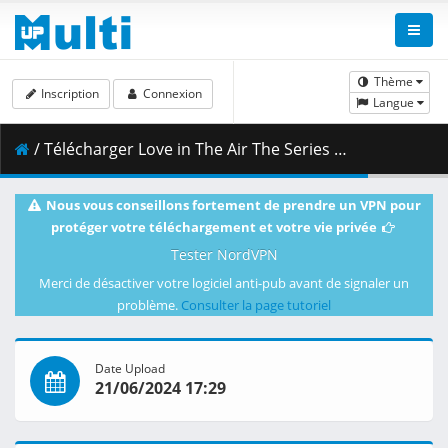
Thème
Inscription
Connexion
Langue
/ Télécharger Love in The Air The Series Special Episode 14.mp4 ( 665.37 MB )
Nous vous conseillons fortement de prendre un VPN pour
protéger votre téléchargement et votre vie privée
Tester NordVPN
Merci de désactiver votre logiciel anti-pub avant de signaler un
problème.
Consulter la page tutoriel
Date Upload
21/06/2024 17:29