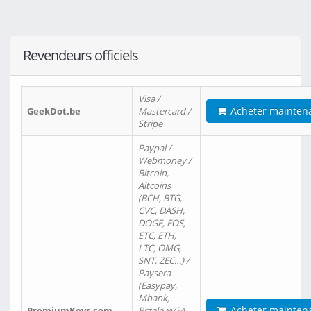
Revendeurs officiels
Visa /
Acheter mainten
GeekDot.be
Mastercard /
Stripe
Paypal /
Webmoney /
Bitcoin,
Altcoins
(BCH, BTG,
CVC, DASH,
DOGE, EOS,
ETC, ETH,
LTC, OMG,
SNT, ZEC…) /
Paysera
(Easypay,
Mbank,
Acheter mainten
PremiumKeys.com
Przelewy24,