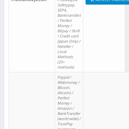
Safetypay,
SEPA,
Banktransfer)
/ Perfect
Money /
Bitpay / Skrill
/ Credit card
(Japan Only) /
Neteller /
Local
Methods
(25+
methods)
Paypal /
Webmoney /
Bitcoin,
Altcoins /
Perfect
Money /
Amazon /
BankTransfer
(world wide) /
TrustPay