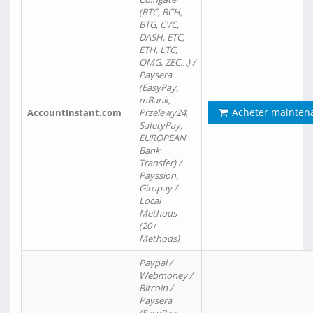
(BTC, BCH,
BTG, CVC,
DASH, ETC,
ETH, LTC,
OMG, ZEC…) /
Paysera
(EasyPay,
mBank,
Acheter mainten
AccountInstant.com
Przelewy24,
SafetyPay,
EUROPEAN
Bank
Transfer) /
Payssion,
Giropay /
Local
Methods
(20+
Methods)
Paypal /
Webmoney /
Bitcoin /
Paysera