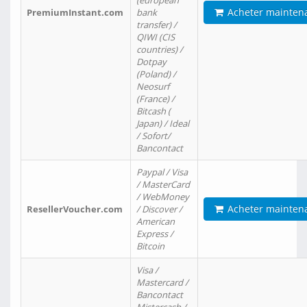
(european
Acheter mainten
PremiumInstant.com
bank
transfer) /
QIWI (CIS
countries) /
Dotpay
(Poland) /
Neosurf
(France) /
Bitcash (
Japan) / Ideal
/ Sofort/
Bancontact
Paypal / Visa
/ MasterCard
/ WebMoney
Acheter mainten
ResellerVoucher.com
/ Discover /
American
Express /
Bitcoin
Visa /
Mastercard /
Bancontact