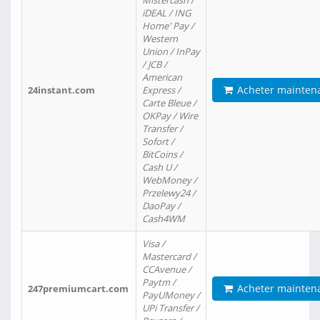
Mistercash /
iDEAL / ING
Home' Pay /
Western
Union / InPay
/ JCB /
American
Acheter mainten
24instant.com
Express /
Carte Bleue /
OKPay / Wire
Transfer /
Sofort /
BitCoins /
Cash U /
WebMoney /
Przelewy24 /
DaoPay /
Cash4WM
Visa /
Mastercard /
CCAvenue /
Paytm /
Acheter mainten
247premiumcart.com
PayUMoney /
UPi Transfer /