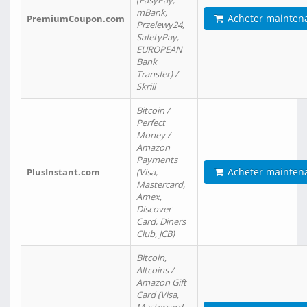
(EasyPay,
mBank,
Acheter mainten
PremiumCoupon.com
Przelewy24,
SafetyPay,
EUROPEAN
Bank
Transfer) /
Skrill
Bitcoin /
Perfect
Money /
Amazon
Payments
Acheter mainten
PlusInstant.com
(Visa,
Mastercard,
Amex,
Discover
Card, Diners
Club, JCB)
Bitcoin,
Altcoins /
Amazon Gift
Card (Visa,