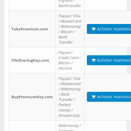
Paysera /
Banktransfer
Paypal / Visa
/ MasterCard
/ Webmoney
Acheter mainten
TakePremium.com
/ Bitcoin /
Bank
Transfer
Paypal /
Credit Card /
Acheter mainten
FileSharingKey.com
Bitcoin /
Altcoins
Paypal / Visa
/ Mastercard
/ Webmoney
/ Bank
Acheter mainten
BuyPremiumKey.com
Transfer /
Perfect
money /
Amazon pay
Webmoney /
Coingate