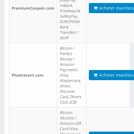
(EasyPay,
mBank,
Acheter mainten
PremiumCoupon.com
Przelewy24,
SafetyPay,
EUROPEAN
Bank
Transfer) /
Skrill
Bitcoin /
Perfect
Money /
Amazon
Payments
Acheter mainten
PlusInstant.com
(Visa,
Mastercard,
Amex,
Discover
Card, Diners
Club, JCB)
Bitcoin,
Altcoins /
Amazon Gift
Card (Visa,