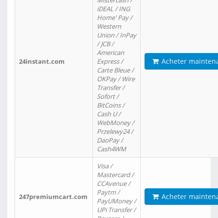
Mistercash /
iDEAL / ING
Home' Pay /
Western
Union / InPay
/ JCB /
American
Acheter mainten
24instant.com
Express /
Carte Bleue /
OKPay / Wire
Transfer /
Sofort /
BitCoins /
Cash U /
WebMoney /
Przelewy24 /
DaoPay /
Cash4WM
Visa /
Mastercard /
CCAvenue /
Paytm /
Acheter mainten
247premiumcart.com
PayUMoney /
UPi Transfer /