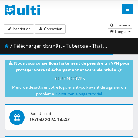
Thème
Inscription
Connexion
Langue
/ Télécharger ซ่อนกลิ่น - Tuberose - Thai Gay Short Film (ENG SUB).mkv ( 107.23 MB )
Nous vous conseillons fortement de prendre un VPN pour
protéger votre téléchargement et votre vie privée
Tester NordVPN
Merci de désactiver votre logiciel anti-pub avant de signaler un
problème.
Consulter la page tutoriel
Date Upload
15/04/2024 14:47