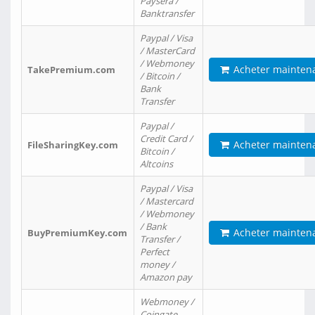
Paysera /
Banktransfer
Paypal / Visa
/ MasterCard
/ Webmoney
Acheter mainten
TakePremium.com
/ Bitcoin /
Bank
Transfer
Paypal /
Credit Card /
Acheter mainten
FileSharingKey.com
Bitcoin /
Altcoins
Paypal / Visa
/ Mastercard
/ Webmoney
/ Bank
Acheter mainten
BuyPremiumKey.com
Transfer /
Perfect
money /
Amazon pay
Webmoney /
Coingate