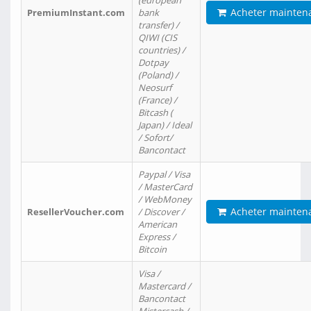
(european
Acheter mainten
PremiumInstant.com
bank
transfer) /
QIWI (CIS
countries) /
Dotpay
(Poland) /
Neosurf
(France) /
Bitcash (
Japan) / Ideal
/ Sofort/
Bancontact
Paypal / Visa
/ MasterCard
/ WebMoney
Acheter mainten
ResellerVoucher.com
/ Discover /
American
Express /
Bitcoin
Visa /
Mastercard /
Bancontact