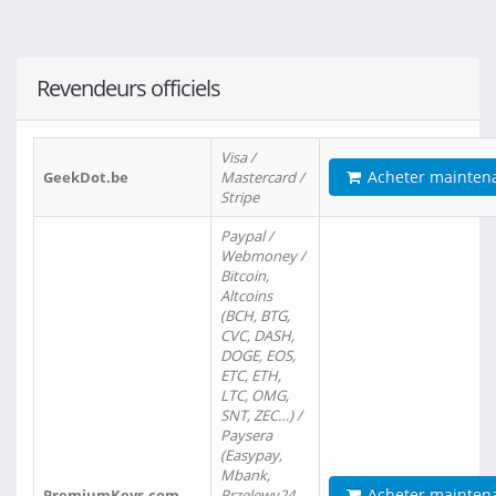
Revendeurs officiels
Visa /
Acheter mainten
GeekDot.be
Mastercard /
Stripe
Paypal /
Webmoney /
Bitcoin,
Altcoins
(BCH, BTG,
CVC, DASH,
DOGE, EOS,
ETC, ETH,
LTC, OMG,
SNT, ZEC…) /
Paysera
(Easypay,
Mbank,
Acheter mainten
PremiumKeys.com
Przelewy24,