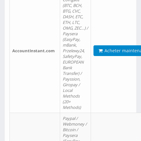
(BTC, BCH,
BTG, CVC,
DASH, ETC,
ETH, LTC,
OMG, ZEC…) /
Paysera
(EasyPay,
mBank,
Acheter mainten
AccountInstant.com
Przelewy24,
SafetyPay,
EUROPEAN
Bank
Transfer) /
Payssion,
Giropay /
Local
Methods
(20+
Methods)
Paypal /
Webmoney /
Bitcoin /
Paysera