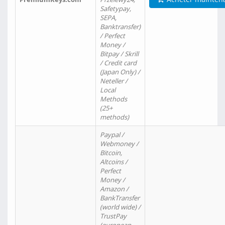
Safetypay,
SEPA,
Banktransfer)
/ Perfect
Money /
Bitpay / Skrill
/ Credit card
(Japan Only) /
Neteller /
Local
Methods
(25+
methods)
Paypal /
Webmoney /
Bitcoin,
Altcoins /
Perfect
Money /
Amazon /
BankTransfer
(world wide) /
TrustPay