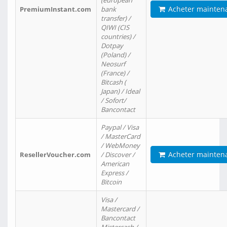
(european
Acheter mainten
PremiumInstant.com
bank
transfer) /
QIWI (CIS
countries) /
Dotpay
(Poland) /
Neosurf
(France) /
Bitcash (
Japan) / Ideal
/ Sofort/
Bancontact
Paypal / Visa
/ MasterCard
/ WebMoney
Acheter mainten
ResellerVoucher.com
/ Discover /
American
Express /
Bitcoin
Visa /
Mastercard /
Bancontact