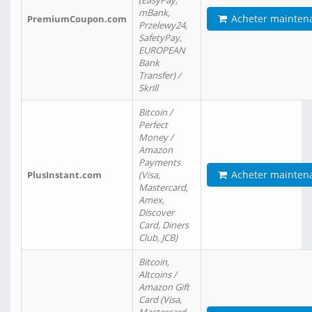
(EasyPay,
mBank,
Acheter mainten
PremiumCoupon.com
Przelewy24,
SafetyPay,
EUROPEAN
Bank
Transfer) /
Skrill
Bitcoin /
Perfect
Money /
Amazon
Payments
Acheter mainten
PlusInstant.com
(Visa,
Mastercard,
Amex,
Discover
Card, Diners
Club, JCB)
Bitcoin,
Altcoins /
Amazon Gift
Card (Visa,