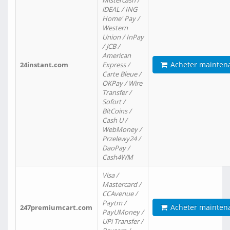
Mistercash /
iDEAL / ING
Home' Pay /
Western
Union / InPay
/ JCB /
American
Acheter mainten
24instant.com
Express /
Carte Bleue /
OKPay / Wire
Transfer /
Sofort /
BitCoins /
Cash U /
WebMoney /
Przelewy24 /
DaoPay /
Cash4WM
Visa /
Mastercard /
CCAvenue /
Paytm /
Acheter mainten
247premiumcart.com
PayUMoney /
UPi Transfer /