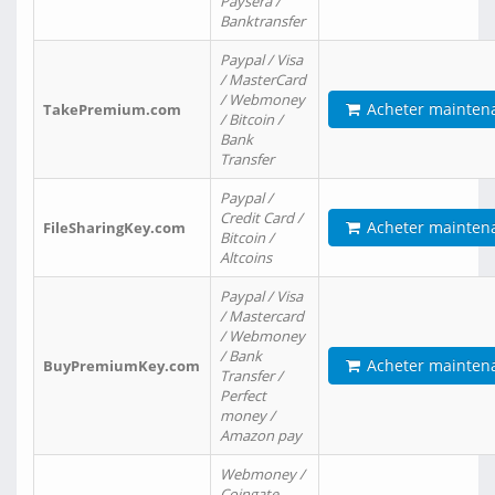
Paysera /
Banktransfer
Paypal / Visa
/ MasterCard
/ Webmoney
Acheter mainten
TakePremium.com
/ Bitcoin /
Bank
Transfer
Paypal /
Credit Card /
Acheter mainten
FileSharingKey.com
Bitcoin /
Altcoins
Paypal / Visa
/ Mastercard
/ Webmoney
/ Bank
Acheter mainten
BuyPremiumKey.com
Transfer /
Perfect
money /
Amazon pay
Webmoney /
Coingate