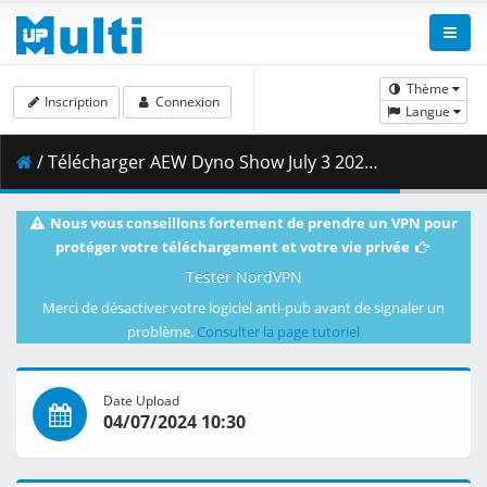
Thème
Inscription
Connexion
Langue
/ Télécharger AEW Dyno Show July 3 2024 720p HDTV.mp4 ( 1.81 GB )
Nous vous conseillons fortement de prendre un VPN pour
protéger votre téléchargement et votre vie privée
Tester NordVPN
Merci de désactiver votre logiciel anti-pub avant de signaler un
problème.
Consulter la page tutoriel
Date Upload
04/07/2024 10:30