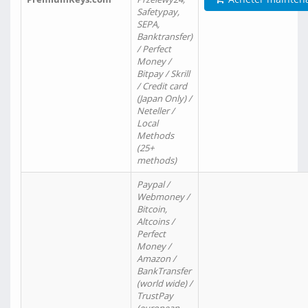
Safetypay,
SEPA,
Banktransfer)
/ Perfect
Money /
Bitpay / Skrill
/ Credit card
(Japan Only) /
Neteller /
Local
Methods
(25+
methods)
Paypal /
Webmoney /
Bitcoin,
Altcoins /
Perfect
Money /
Amazon /
BankTransfer
(world wide) /
TrustPay