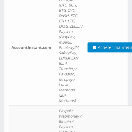
(BTC, BCH,
BTG, CVC,
DASH, ETC,
ETH, LTC,
OMG, ZEC…) /
Paysera
(EasyPay,
mBank,
Acheter mainten
AccountInstant.com
Przelewy24,
SafetyPay,
EUROPEAN
Bank
Transfer) /
Payssion,
Giropay /
Local
Methods
(20+
Methods)
Paypal /
Webmoney /
Bitcoin /
Paysera