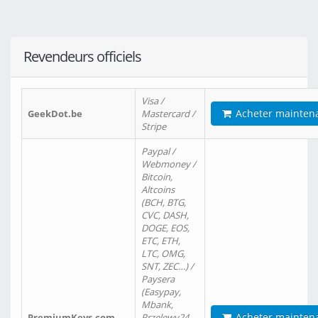
Revendeurs officiels
Visa /
Acheter mainten
GeekDot.be
Mastercard /
Stripe
Paypal /
Webmoney /
Bitcoin,
Altcoins
(BCH, BTG,
CVC, DASH,
DOGE, EOS,
ETC, ETH,
LTC, OMG,
SNT, ZEC…) /
Paysera
(Easypay,
Mbank,
Acheter mainten
PremiumKeys.com
Przelewy24,