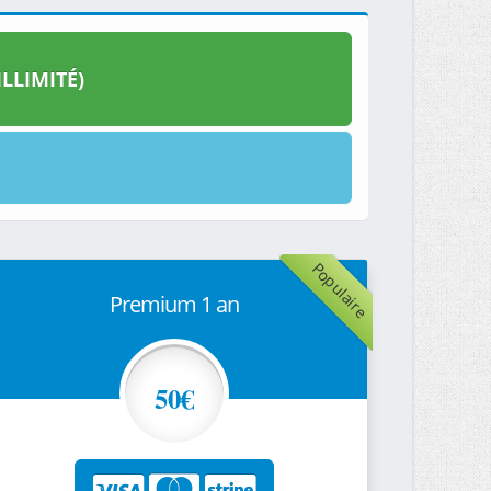
LLIMITÉ)
Populaire
Premium 1 an
50€