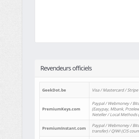
Revendeurs officiels
GeekDot.be
Visa / Mastercard / Stripe
Paypal / Webmoney / Bitc
PremiumKeys.com
(Easypay, Mbank, Przelewy2
Neteller / Local Methods
Paypal / Webmoney / Bitc
PremiumInstant.com
transfer) / QIWI (CIS coun