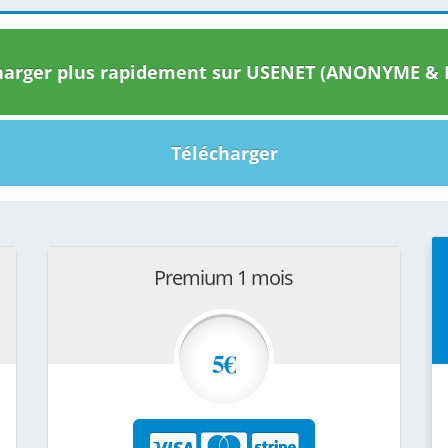
arger plus rapidement sur USENET (ANONYME & I
Télécharger
Premium 1 mois
5€