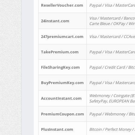
ResellerVoucher.com
Paypal / Visa / MasterCar
Visa / Mastercard / Banco
24instant.com
Carte Bleue / OKPay / Wi
247premiumcart.com
Visa / Mastercard / CCAv
TakePremium.com
Paypal / Visa / MasterCar
FileSharingKey.com
Paypal / Credit Card / Bitc
BuyPremiumKey.com
Paypal / Visa / Masterca
Webmoney / Coingate (BTC
AccountInstant.com
SafetyPay, EUROPEAN Bank
PremiumCoupon.com
Paypal / Webmoney / Bitc
PlusInstant.com
Bitcoin / Perfect Money /