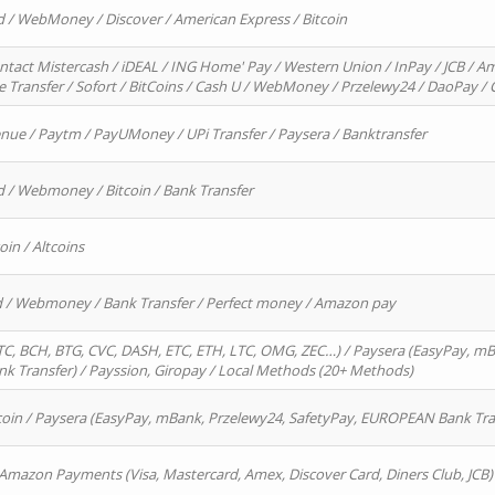
d / WebMoney / Discover / American Express / Bitcoin
ntact Mistercash / iDEAL / ING Home' Pay / Western Union / InPay / JCB / Am
re Transfer / Sofort / BitCoins / Cash U / WebMoney / Przelewy24 / DaoPay 
enue / Paytm / PayUMoney / UPi Transfer / Paysera / Banktransfer
d / Webmoney / Bitcoin / Bank Transfer
oin / Altcoins
rd / Webmoney / Bank Transfer / Perfect money / Amazon pay
, BCH, BTG, CVC, DASH, ETC, ETH, LTC, OMG, ZEC…) / Paysera (EasyPay, mB
 Transfer) / Payssion, Giropay / Local Methods (20+ Methods)
oin / Paysera (EasyPay, mBank, Przelewy24, SafetyPay, EUROPEAN Bank Transf
 Amazon Payments (Visa, Mastercard, Amex, Discover Card, Diners Club, JCB)