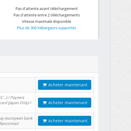
Pas d'attente avant téléchargement
Pas d'attente entre 2 téléchargements
Vitesse maximale disponible
Plus de 300 hébergeurs supportés
Acheter maintenant
EC…) / Paysera
Acheter maintenant
card (Japan Only) /
tPay (european bank
Acheter maintenant
/ Bancontact