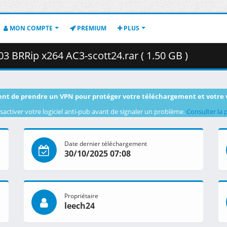
MON COMPTE
PREMIUM
PLUS
3 BRRip x264 AC3-scott24.rar ( 1.50 GB )
nt de prendre un VPN pour protéger votre téléchargement et votre 
sactiver votre logiciel anti-pub avant de signaler un problème.
Consulter la 
Date dernier téléchargement
30/10/2025 07:08
Propriétaire
leech24