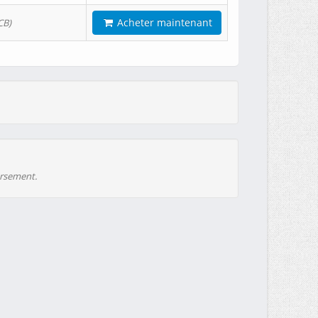
Acheter maintenant
CB)
ursement.