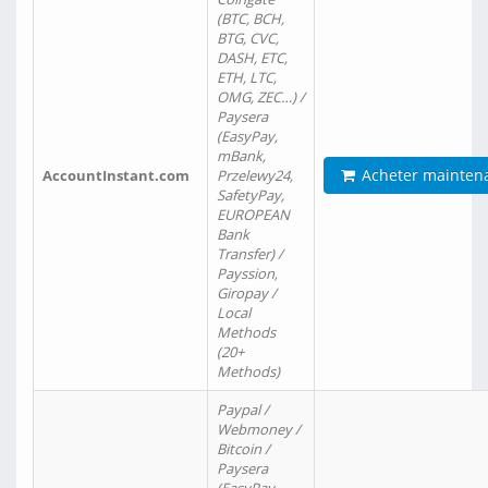
(BTC, BCH,
BTG, CVC,
DASH, ETC,
ETH, LTC,
OMG, ZEC…) /
Paysera
(EasyPay,
mBank,
Acheter mainten
AccountInstant.com
Przelewy24,
SafetyPay,
EUROPEAN
Bank
Transfer) /
Payssion,
Giropay /
Local
Methods
(20+
Methods)
Paypal /
Webmoney /
Bitcoin /
Paysera