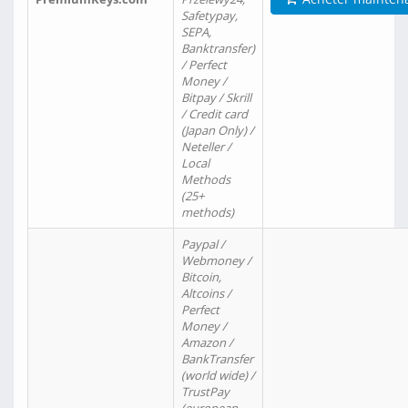
Safetypay,
SEPA,
Banktransfer)
/ Perfect
Money /
Bitpay / Skrill
/ Credit card
(Japan Only) /
Neteller /
Local
Methods
(25+
methods)
Paypal /
Webmoney /
Bitcoin,
Altcoins /
Perfect
Money /
Amazon /
BankTransfer
(world wide) /
TrustPay