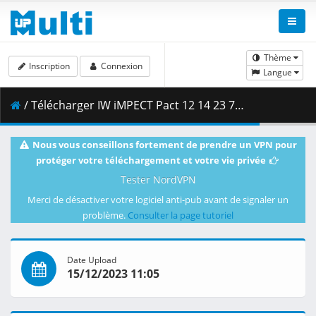
Thème
Inscription
Connexion
Langue
/ Télécharger IW iMPECT Pact 12 14 23 720p HDTV.mp4 ( 2.01 GB )
Nous vous conseillons fortement de prendre un VPN pour
protéger votre téléchargement et votre vie privée
Tester NordVPN
Merci de désactiver votre logiciel anti-pub avant de signaler un
problème.
Consulter la page tutoriel
Date Upload
15/12/2023 11:05