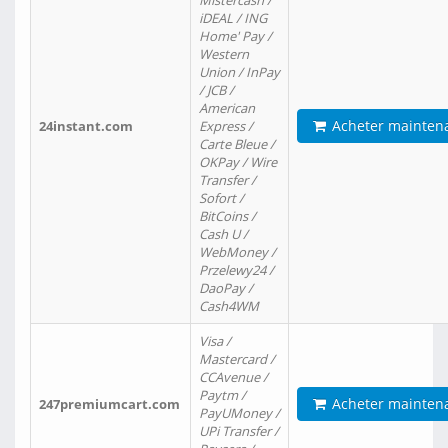
Mistercash /
iDEAL / ING
Home' Pay /
Western
Union / InPay
/ JCB /
American
Acheter mainten
24instant.com
Express /
Carte Bleue /
OKPay / Wire
Transfer /
Sofort /
BitCoins /
Cash U /
WebMoney /
Przelewy24 /
DaoPay /
Cash4WM
Visa /
Mastercard /
CCAvenue /
Paytm /
Acheter mainten
247premiumcart.com
PayUMoney /
UPi Transfer /