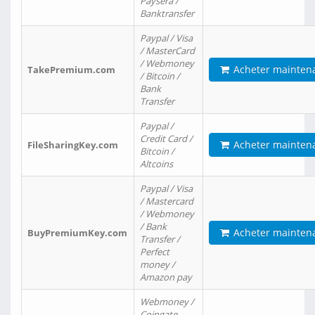
Paysera /
Banktransfer
Paypal / Visa
/ MasterCard
/ Webmoney
Acheter mainten
TakePremium.com
/ Bitcoin /
Bank
Transfer
Paypal /
Credit Card /
Acheter mainten
FileSharingKey.com
Bitcoin /
Altcoins
Paypal / Visa
/ Mastercard
/ Webmoney
/ Bank
Acheter mainten
BuyPremiumKey.com
Transfer /
Perfect
money /
Amazon pay
Webmoney /
Coingate