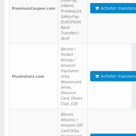
(EasyPay,
mBank,
Acheter mainten
PremiumCoupon.com
Przelewy24,
SafetyPay,
EUROPEAN
Bank
Transfer) /
Skrill
Bitcoin /
Perfect
Money /
Amazon
Payments
Acheter mainten
PlusInstant.com
(Visa,
Mastercard,
Amex,
Discover
Card, Diners
Club, JCB)
Bitcoin,
Altcoins /
Amazon Gift
Card (Visa,