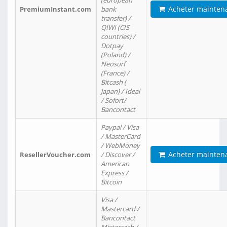
(european
Acheter mainten
PremiumInstant.com
bank
transfer) /
QIWI (CIS
countries) /
Dotpay
(Poland) /
Neosurf
(France) /
Bitcash (
Japan) / Ideal
/ Sofort/
Bancontact
Paypal / Visa
/ MasterCard
/ WebMoney
Acheter mainten
ResellerVoucher.com
/ Discover /
American
Express /
Bitcoin
Visa /
Mastercard /
Bancontact