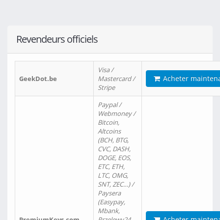
Revendeurs officiels
Visa /
Acheter mainten
GeekDot.be
Mastercard /
Stripe
Paypal /
Webmoney /
Bitcoin,
Altcoins
(BCH, BTG,
CVC, DASH,
DOGE, EOS,
ETC, ETH,
LTC, OMG,
SNT, ZEC…) /
Paysera
(Easypay,
Mbank,
Acheter mainten
PremiumKeys.com
Przelewy24,