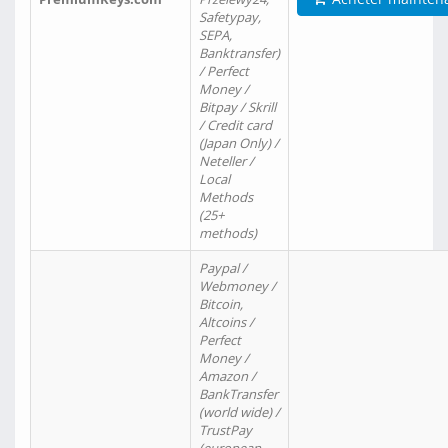
Safetypay,
SEPA,
Banktransfer)
/ Perfect
Money /
Bitpay / Skrill
/ Credit card
(Japan Only) /
Neteller /
Local
Methods
(25+
methods)
Paypal /
Webmoney /
Bitcoin,
Altcoins /
Perfect
Money /
Amazon /
BankTransfer
(world wide) /
TrustPay