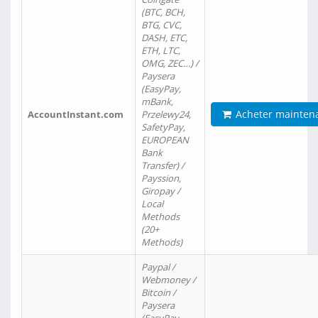
(BTC, BCH,
BTG, CVC,
DASH, ETC,
ETH, LTC,
OMG, ZEC…) /
Paysera
(EasyPay,
mBank,
Acheter mainten
AccountInstant.com
Przelewy24,
SafetyPay,
EUROPEAN
Bank
Transfer) /
Payssion,
Giropay /
Local
Methods
(20+
Methods)
Paypal /
Webmoney /
Bitcoin /
Paysera