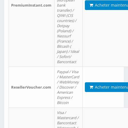
(european
Acheter mainten
PremiumInstant.com
bank
transfer) /
QIWI (CIS
countries) /
Dotpay
(Poland) /
Neosurf
(France) /
Bitcash (
Japan) / Ideal
/ Sofort/
Bancontact
Paypal / Visa
/ MasterCard
/ WebMoney
Acheter mainten
ResellerVoucher.com
/ Discover /
American
Express /
Bitcoin
Visa /
Mastercard /
Bancontact