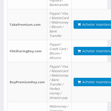
Paysera /
Banktransfer
Paypal / Visa
/ MasterCard
/ Webmoney
Acheter mainten
TakePremium.com
/ Bitcoin /
Bank
Transfer
Paypal /
Credit Card /
Acheter mainten
FileSharingKey.com
Bitcoin /
Altcoins
Paypal / Visa
/ Mastercard
/ Webmoney
/ Bank
Acheter mainten
BuyPremiumKey.com
Transfer /
Perfect
money /
Amazon pay
Webmoney /
Coingate