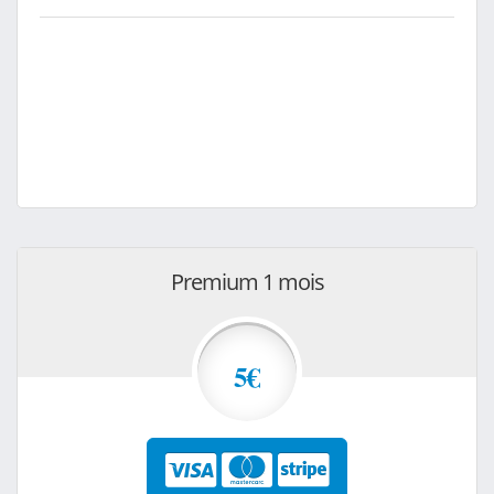
Premium 1 mois
5€