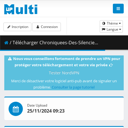
Thème
Inscription
Connexion
Langue
/ Télécharger Chroniquees-Des-Silencieux.rar ( 791.47 MB )
Nous vous conseillons fortement de prendre un VPN pour
protéger votre téléchargement et votre vie privée
Tester NordVPN
Merci de désactiver votre logiciel anti-pub avant de signaler un
problème.
Consulter la page tutoriel
Date Upload
25/11/2024 09:23