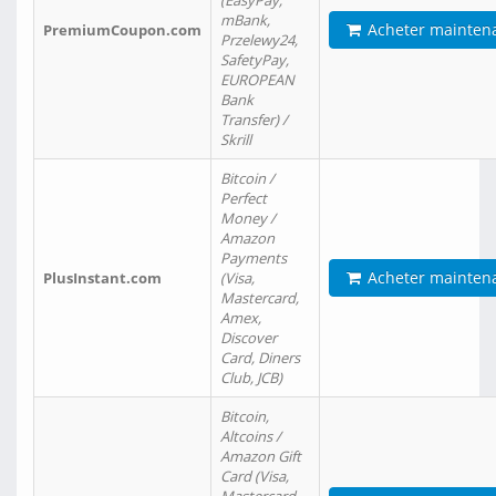
(EasyPay,
mBank,
Acheter mainten
PremiumCoupon.com
Przelewy24,
SafetyPay,
EUROPEAN
Bank
Transfer) /
Skrill
Bitcoin /
Perfect
Money /
Amazon
Payments
Acheter mainten
PlusInstant.com
(Visa,
Mastercard,
Amex,
Discover
Card, Diners
Club, JCB)
Bitcoin,
Altcoins /
Amazon Gift
Card (Visa,