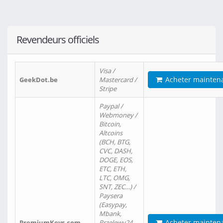
Revendeurs officiels
Visa /
Acheter mainten
GeekDot.be
Mastercard /
Stripe
Paypal /
Webmoney /
Bitcoin,
Altcoins
(BCH, BTG,
CVC, DASH,
DOGE, EOS,
ETC, ETH,
LTC, OMG,
SNT, ZEC…) /
Paysera
(Easypay,
Mbank,
Acheter mainten
PremiumKeys.com
Przelewy24,