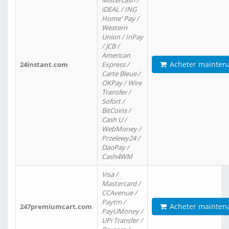
Mistercash /
iDEAL / ING
Home' Pay /
Western
Union / InPay
/ JCB /
American
Acheter mainten
24instant.com
Express /
Carte Bleue /
OKPay / Wire
Transfer /
Sofort /
BitCoins /
Cash U /
WebMoney /
Przelewy24 /
DaoPay /
Cash4WM
Visa /
Mastercard /
CCAvenue /
Paytm /
Acheter mainten
247premiumcart.com
PayUMoney /
UPi Transfer /