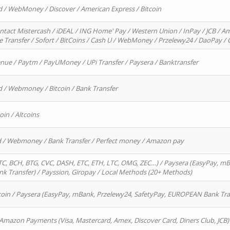
d / WebMoney / Discover / American Express / Bitcoin
ntact Mistercash / iDEAL / ING Home' Pay / Western Union / InPay / JCB / Am
re Transfer / Sofort / BitCoins / Cash U / WebMoney / Przelewy24 / DaoPay 
enue / Paytm / PayUMoney / UPi Transfer / Paysera / Banktransfer
d / Webmoney / Bitcoin / Bank Transfer
oin / Altcoins
rd / Webmoney / Bank Transfer / Perfect money / Amazon pay
, BCH, BTG, CVC, DASH, ETC, ETH, LTC, OMG, ZEC…) / Paysera (EasyPay, mB
 Transfer) / Payssion, Giropay / Local Methods (20+ Methods)
oin / Paysera (EasyPay, mBank, Przelewy24, SafetyPay, EUROPEAN Bank Transf
 Amazon Payments (Visa, Mastercard, Amex, Discover Card, Diners Club, JCB)