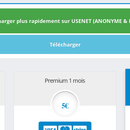
arger plus rapidement sur USENET (ANONYME & I
Télécharger
Premium 1 mois
5€