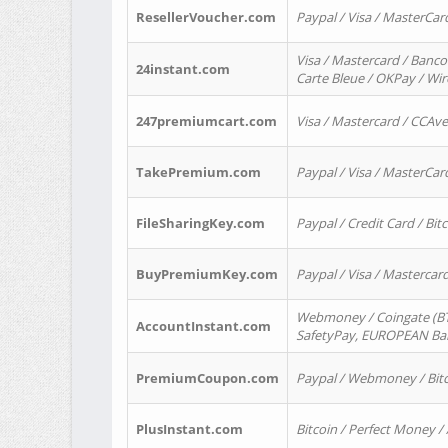
ResellerVoucher.com
Paypal / Visa / MasterCar
Visa / Mastercard / Banco
24instant.com
Carte Bleue / OKPay / Wi
247premiumcart.com
Visa / Mastercard / CCAv
TakePremium.com
Paypal / Visa / MasterCar
FileSharingKey.com
Paypal / Credit Card / Bitc
BuyPremiumKey.com
Paypal / Visa / Masterca
Webmoney / Coingate (BTC
AccountInstant.com
SafetyPay, EUROPEAN Bank
PremiumCoupon.com
Paypal / Webmoney / Bitc
PlusInstant.com
Bitcoin / Perfect Money /