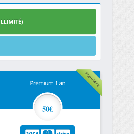
LLIMITÉ)
Populaire
Premium 1 an
50€