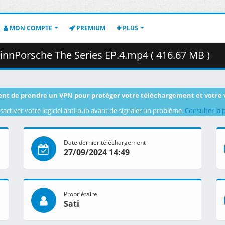
MON COMPTE
PREMIUM
PLUS
innPorsche The Series EP.4.mp4 ( 416.67 MB )
nt de prendre un VPN pour protéger votre téléchargement et votre 
sactiver votre logiciel anti-pub avant de signaler un problème.
Consulter la 
Date dernier téléchargement
27/09/2024 14:49
Propriétaire
Sati