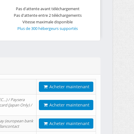
Pas d'attente avant téléchargement
Pas d'attente entre 2 téléchargements
Vitesse maximale disponible
Plus de 300 hébergeurs supportés
Acheter maintenant
EC…) / Paysera
Acheter maintenant
card (Japan Only) /
tPay (european bank
Acheter maintenant
/ Bancontact