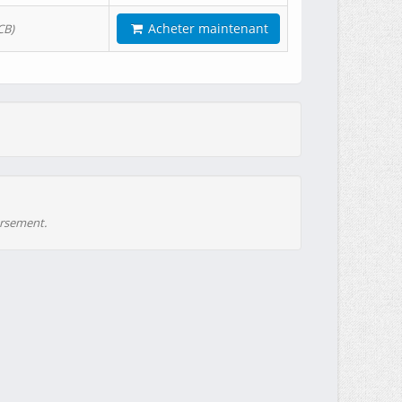
Acheter maintenant
CB)
ursement.