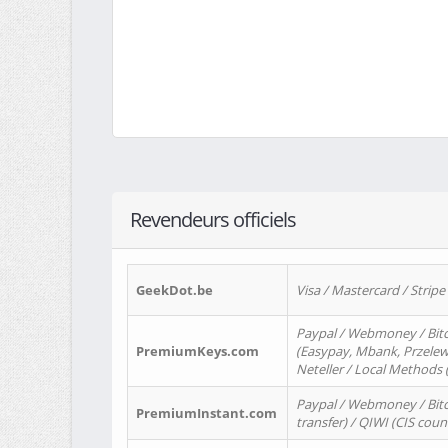
Revendeurs officiels
GeekDot.be
Visa / Mastercard / Stripe
Paypal / Webmoney / Bitc
PremiumKeys.com
(Easypay, Mbank, Przelewy2
Neteller / Local Methods
Paypal / Webmoney / Bitc
PremiumInstant.com
transfer) / QIWI (CIS coun