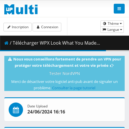
Thème
Inscription
Connexion
Langue
/ Télécharger WPX Look What You MadeWres 23June24.mp4 ( 4.85 GB )
Nous vous conseillons fortement de prendre un VPN pour
protéger votre téléchargement et votre vie privée
Tester NordVPN
Merci de désactiver votre logiciel anti-pub avant de signaler un
problème.
Consulter la page tutoriel
Date Upload
24/06/2024 16:16