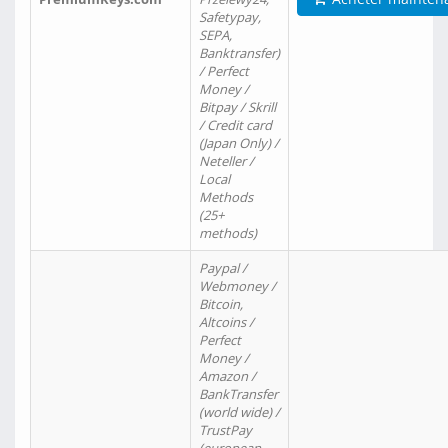
Safetypay,
SEPA,
Banktransfer)
/ Perfect
Money /
Bitpay / Skrill
/ Credit card
(Japan Only) /
Neteller /
Local
Methods
(25+
methods)
Paypal /
Webmoney /
Bitcoin,
Altcoins /
Perfect
Money /
Amazon /
BankTransfer
(world wide) /
TrustPay