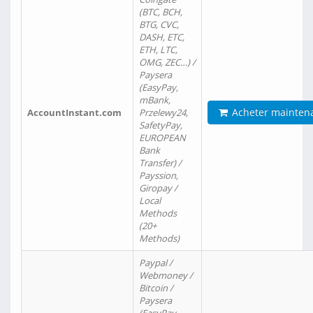
(BTC, BCH,
BTG, CVC,
DASH, ETC,
ETH, LTC,
OMG, ZEC…) /
Paysera
(EasyPay,
mBank,
Acheter mainten
AccountInstant.com
Przelewy24,
SafetyPay,
EUROPEAN
Bank
Transfer) /
Payssion,
Giropay /
Local
Methods
(20+
Methods)
Paypal /
Webmoney /
Bitcoin /
Paysera