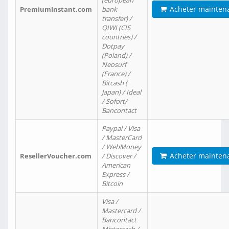
(european
Acheter mainten
PremiumInstant.com
bank
transfer) /
QIWI (CIS
countries) /
Dotpay
(Poland) /
Neosurf
(France) /
Bitcash (
Japan) / Ideal
/ Sofort/
Bancontact
Paypal / Visa
/ MasterCard
/ WebMoney
Acheter mainten
ResellerVoucher.com
/ Discover /
American
Express /
Bitcoin
Visa /
Mastercard /
Bancontact