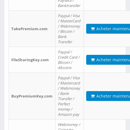
Paysera /
Banktransfer
Paypal / Visa
/ MasterCard
/ Webmoney
Acheter mainten
TakePremium.com
/ Bitcoin /
Bank
Transfer
Paypal /
Credit Card /
Acheter mainten
FileSharingKey.com
Bitcoin /
Altcoins
Paypal / Visa
/ Mastercard
/ Webmoney
/ Bank
Acheter mainten
BuyPremiumKey.com
Transfer /
Perfect
money /
Amazon pay
Webmoney /
Coingate