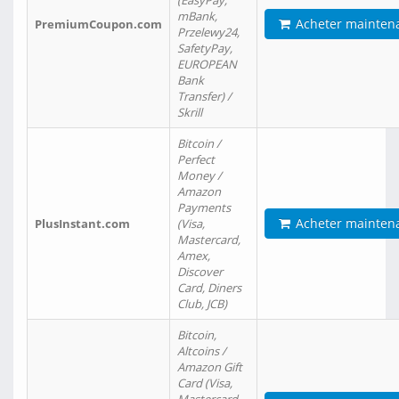
(EasyPay,
mBank,
Acheter mainten
PremiumCoupon.com
Przelewy24,
SafetyPay,
EUROPEAN
Bank
Transfer) /
Skrill
Bitcoin /
Perfect
Money /
Amazon
Payments
Acheter mainten
PlusInstant.com
(Visa,
Mastercard,
Amex,
Discover
Card, Diners
Club, JCB)
Bitcoin,
Altcoins /
Amazon Gift
Card (Visa,