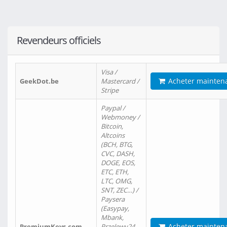
Revendeurs officiels
Visa /
Acheter mainten
GeekDot.be
Mastercard /
Stripe
Paypal /
Webmoney /
Bitcoin,
Altcoins
(BCH, BTG,
CVC, DASH,
DOGE, EOS,
ETC, ETH,
LTC, OMG,
SNT, ZEC…) /
Paysera
(Easypay,
Mbank,
Acheter mainten
PremiumKeys.com
Przelewy24,