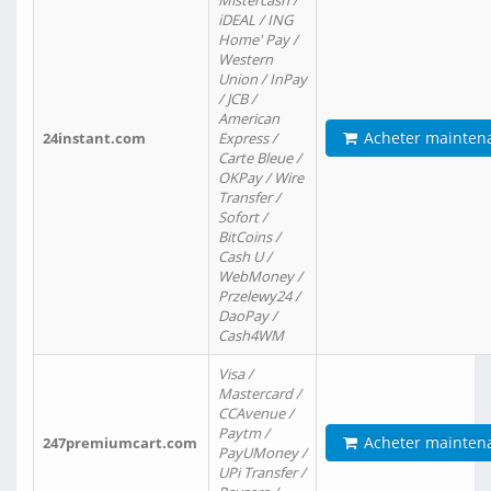
Mistercash /
iDEAL / ING
Home' Pay /
Western
Union / InPay
/ JCB /
American
Acheter mainten
24instant.com
Express /
Carte Bleue /
OKPay / Wire
Transfer /
Sofort /
BitCoins /
Cash U /
WebMoney /
Przelewy24 /
DaoPay /
Cash4WM
Visa /
Mastercard /
CCAvenue /
Paytm /
Acheter mainten
247premiumcart.com
PayUMoney /
UPi Transfer /