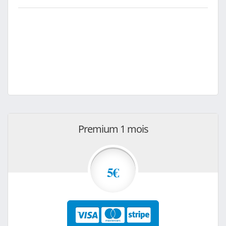
Premium 1 mois
5€