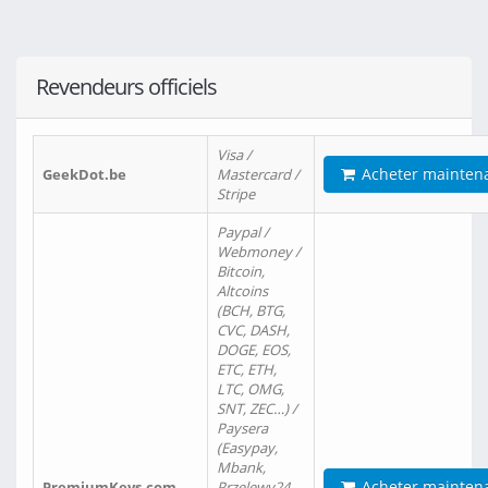
Revendeurs officiels
Visa /
Acheter mainten
GeekDot.be
Mastercard /
Stripe
Paypal /
Webmoney /
Bitcoin,
Altcoins
(BCH, BTG,
CVC, DASH,
DOGE, EOS,
ETC, ETH,
LTC, OMG,
SNT, ZEC…) /
Paysera
(Easypay,
Mbank,
Acheter mainten
PremiumKeys.com
Przelewy24,