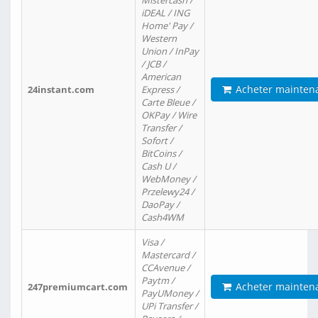
Mistercash /
iDEAL / ING
Home' Pay /
Western
Union / InPay
/ JCB /
American
Acheter mainten
24instant.com
Express /
Carte Bleue /
OKPay / Wire
Transfer /
Sofort /
BitCoins /
Cash U /
WebMoney /
Przelewy24 /
DaoPay /
Cash4WM
Visa /
Mastercard /
CCAvenue /
Paytm /
Acheter mainten
247premiumcart.com
PayUMoney /
UPi Transfer /