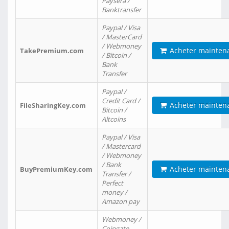
Paysera /
Banktransfer
Paypal / Visa
/ MasterCard
/ Webmoney
Acheter mainten
TakePremium.com
/ Bitcoin /
Bank
Transfer
Paypal /
Credit Card /
Acheter mainten
FileSharingKey.com
Bitcoin /
Altcoins
Paypal / Visa
/ Mastercard
/ Webmoney
/ Bank
Acheter mainten
BuyPremiumKey.com
Transfer /
Perfect
money /
Amazon pay
Webmoney /
Coingate