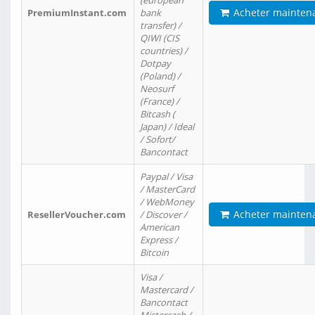
(european
Acheter mainten
PremiumInstant.com
bank
transfer) /
QIWI (CIS
countries) /
Dotpay
(Poland) /
Neosurf
(France) /
Bitcash (
Japan) / Ideal
/ Sofort/
Bancontact
Paypal / Visa
/ MasterCard
/ WebMoney
Acheter mainten
ResellerVoucher.com
/ Discover /
American
Express /
Bitcoin
Visa /
Mastercard /
Bancontact