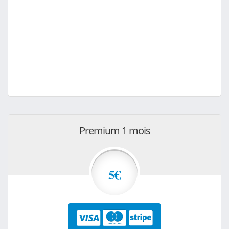
Premium 1 mois
5€