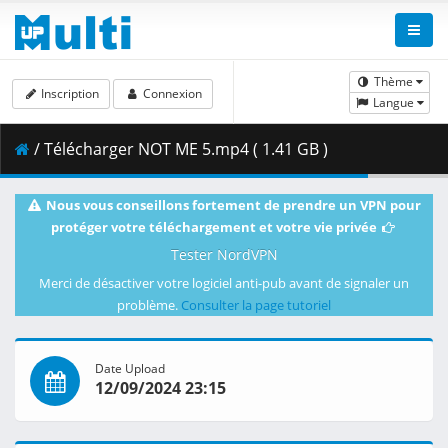
Thème
Inscription
Connexion
Langue
/ Télécharger NOT ME 5.mp4 ( 1.41 GB )
Nous vous conseillons fortement de prendre un VPN pour
protéger votre téléchargement et votre vie privée
Tester NordVPN
Merci de désactiver votre logiciel anti-pub avant de signaler un
problème.
Consulter la page tutoriel
Date Upload
12/09/2024 23:15