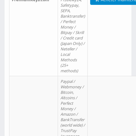
Safetypay,
SEPA,
Banktransfer)
/ Perfect
Money /
Bitpay / Skrill
/ Credit card
(Japan Only) /
Neteller /
Local
Methods
(25+
methods)
Paypal /
Webmoney /
Bitcoin,
Altcoins /
Perfect
Money /
Amazon /
BankTransfer
(world wide) /
TrustPay