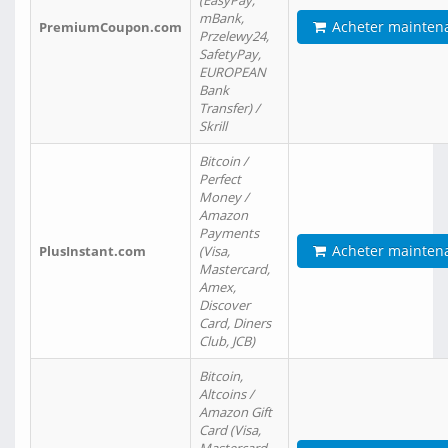
(EasyPay,
mBank,
Acheter mainten
PremiumCoupon.com
Przelewy24,
SafetyPay,
EUROPEAN
Bank
Transfer) /
Skrill
Bitcoin /
Perfect
Money /
Amazon
Payments
Acheter mainten
PlusInstant.com
(Visa,
Mastercard,
Amex,
Discover
Card, Diners
Club, JCB)
Bitcoin,
Altcoins /
Amazon Gift
Card (Visa,