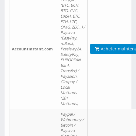
(BTC, BCH,
BTG, CVC,
DASH, ETC,
ETH, LTC,
OMG, ZEC…) /
Paysera
(EasyPay,
mBank,
Acheter mainten
AccountInstant.com
Przelewy24,
SafetyPay,
EUROPEAN
Bank
Transfer) /
Payssion,
Giropay /
Local
Methods
(20+
Methods)
Paypal /
Webmoney /
Bitcoin /
Paysera