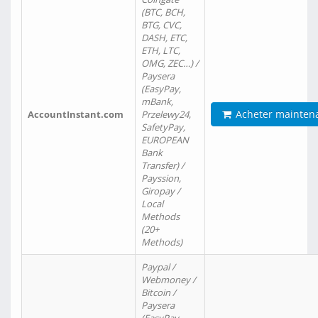
(BTC, BCH,
BTG, CVC,
DASH, ETC,
ETH, LTC,
OMG, ZEC…) /
Paysera
(EasyPay,
mBank,
Acheter mainten
AccountInstant.com
Przelewy24,
SafetyPay,
EUROPEAN
Bank
Transfer) /
Payssion,
Giropay /
Local
Methods
(20+
Methods)
Paypal /
Webmoney /
Bitcoin /
Paysera