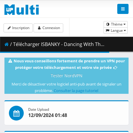
Thème
Inscription
Connexion
Langue
/ Télécharger ISBANKY - Dancing With The Devil OST. Big Dragon The Series.mp4 ( 133.46 MB )
Nous vous conseillons fortement de prendre un VPN pour
protéger votre téléchargement et votre vie privée
Tester NordVPN
Merci de désactiver votre logiciel anti-pub avant de signaler un
problème.
Consulter la page tutoriel
Date Upload
12/09/2024 01:48