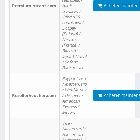
(european
Acheter mainten
PremiumInstant.com
bank
transfer) /
QIWI (CIS
countries) /
Dotpay
(Poland) /
Neosurf
(France) /
Bitcash (
Japan) / Ideal
/ Sofort/
Bancontact
Paypal / Visa
/ MasterCard
/ WebMoney
Acheter mainten
ResellerVoucher.com
/ Discover /
American
Express /
Bitcoin
Visa /
Mastercard /
Bancontact