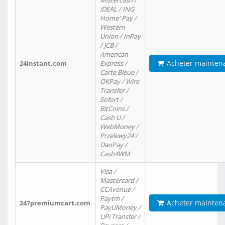
Mistercash /
iDEAL / ING
Home' Pay /
Western
Union / InPay
/ JCB /
American
Acheter mainten
24instant.com
Express /
Carte Bleue /
OKPay / Wire
Transfer /
Sofort /
BitCoins /
Cash U /
WebMoney /
Przelewy24 /
DaoPay /
Cash4WM
Visa /
Mastercard /
CCAvenue /
Paytm /
Acheter mainten
247premiumcart.com
PayUMoney /
UPi Transfer /