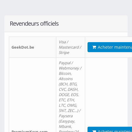
Revendeurs officiels
Visa /
Acheter mainten
GeekDot.be
Mastercard /
Stripe
Paypal /
Webmoney /
Bitcoin,
Altcoins
(BCH, BTG,
CVC, DASH,
DOGE, EOS,
ETC, ETH,
LTC, OMG,
SNT, ZEC…) /
Paysera
(Easypay,
Mbank,
Acheter mainten
PremiumKeys.com
Przelewy24,