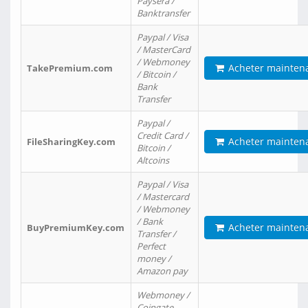
Paysera /
Banktransfer
Paypal / Visa
/ MasterCard
/ Webmoney
Acheter mainten
TakePremium.com
/ Bitcoin /
Bank
Transfer
Paypal /
Credit Card /
Acheter mainten
FileSharingKey.com
Bitcoin /
Altcoins
Paypal / Visa
/ Mastercard
/ Webmoney
/ Bank
Acheter mainten
BuyPremiumKey.com
Transfer /
Perfect
money /
Amazon pay
Webmoney /
Coingate