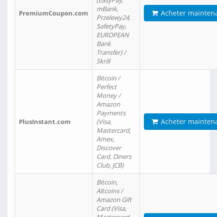
(EasyPay,
mBank,
Acheter mainten
PremiumCoupon.com
Przelewy24,
SafetyPay,
EUROPEAN
Bank
Transfer) /
Skrill
Bitcoin /
Perfect
Money /
Amazon
Payments
Acheter mainten
PlusInstant.com
(Visa,
Mastercard,
Amex,
Discover
Card, Diners
Club, JCB)
Bitcoin,
Altcoins /
Amazon Gift
Card (Visa,