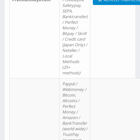
Safetypay,
SEPA,
Banktransfer)
/ Perfect
Money /
Bitpay / Skrill
/ Credit card
(Japan Only) /
Neteller /
Local
Methods
(25+
methods)
Paypal /
Webmoney /
Bitcoin,
Altcoins /
Perfect
Money /
Amazon /
BankTransfer
(world wide) /
TrustPay