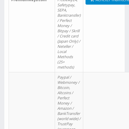
Safetypay,
SEPA,
Banktransfer)
/ Perfect
Money /
Bitpay / Skrill
/ Credit card
(Japan Only) /
Neteller /
Local
Methods
(25+
methods)
Paypal /
Webmoney /
Bitcoin,
Altcoins /
Perfect
Money /
Amazon /
BankTransfer
(world wide) /
TrustPay