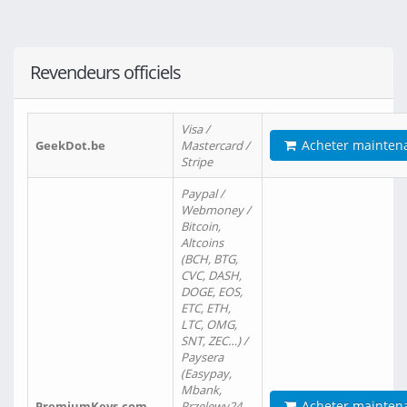
Revendeurs officiels
Visa /
Acheter mainten
GeekDot.be
Mastercard /
Stripe
Paypal /
Webmoney /
Bitcoin,
Altcoins
(BCH, BTG,
CVC, DASH,
DOGE, EOS,
ETC, ETH,
LTC, OMG,
SNT, ZEC…) /
Paysera
(Easypay,
Mbank,
Acheter mainten
PremiumKeys.com
Przelewy24,