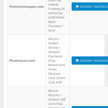
(EasyPay,
mBank,
Acheter mainten
PremiumCoupon.com
Przelewy24,
SafetyPay,
EUROPEAN
Bank
Transfer) /
Skrill
Bitcoin /
Perfect
Money /
Amazon
Payments
Acheter mainten
PlusInstant.com
(Visa,
Mastercard,
Amex,
Discover
Card, Diners
Club, JCB)
Bitcoin,
Altcoins /
Amazon Gift
Card (Visa,