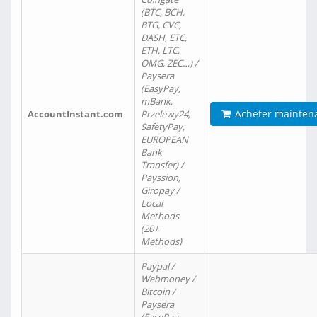
(BTC, BCH,
BTG, CVC,
DASH, ETC,
ETH, LTC,
OMG, ZEC…) /
Paysera
(EasyPay,
mBank,
Acheter mainten
AccountInstant.com
Przelewy24,
SafetyPay,
EUROPEAN
Bank
Transfer) /
Payssion,
Giropay /
Local
Methods
(20+
Methods)
Paypal /
Webmoney /
Bitcoin /
Paysera