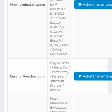
(european
Acheter mainten
PremiumInstant.com
bank
transfer) /
QIWI (CIS
countries) /
Dotpay
(Poland) /
Neosurf
(France) /
Bitcash (
Japan) / Ideal
/ Sofort/
Bancontact
Paypal / Visa
/ MasterCard
/ WebMoney
Acheter mainten
ResellerVoucher.com
/ Discover /
American
Express /
Bitcoin
Visa /
Mastercard /
Bancontact