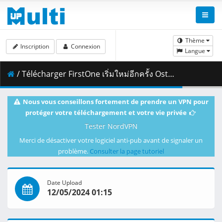
Thème
Inscription
Connexion
Langue
/ Télécharger FirstOne เริ่มใหม่อีกครั้ง Ost.คุณได้ไปต่อ Official MV.mp4 ( 148.84 MB )
Nous vous conseillons fortement de prendre un VPN pour
protéger votre téléchargement et votre vie privée
Tester NordVPN
Merci de désactiver votre logiciel anti-pub avant de signaler un
problème.
Consulter la page tutoriel
Date Upload
12/05/2024 01:15