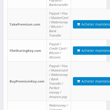
Paysera /
Banktransfer
Paypal / Visa
/ MasterCard
/ Webmoney
Acheter mainten
TakePremium.com
/ Bitcoin /
Bank
Transfer
Paypal /
Credit Card /
Acheter mainten
FileSharingKey.com
Bitcoin /
Altcoins
Paypal / Visa
/ Mastercard
/ Webmoney
/ Bank
Acheter mainten
BuyPremiumKey.com
Transfer /
Perfect
money /
Amazon pay
Webmoney /
Coingate