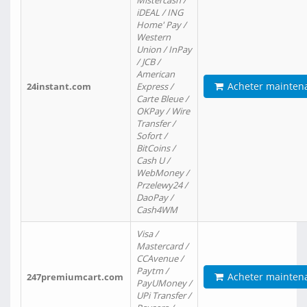
Mistercash /
iDEAL / ING
Home' Pay /
Western
Union / InPay
/ JCB /
American
Acheter mainten
24instant.com
Express /
Carte Bleue /
OKPay / Wire
Transfer /
Sofort /
BitCoins /
Cash U /
WebMoney /
Przelewy24 /
DaoPay /
Cash4WM
Visa /
Mastercard /
CCAvenue /
Paytm /
Acheter mainten
247premiumcart.com
PayUMoney /
UPi Transfer /