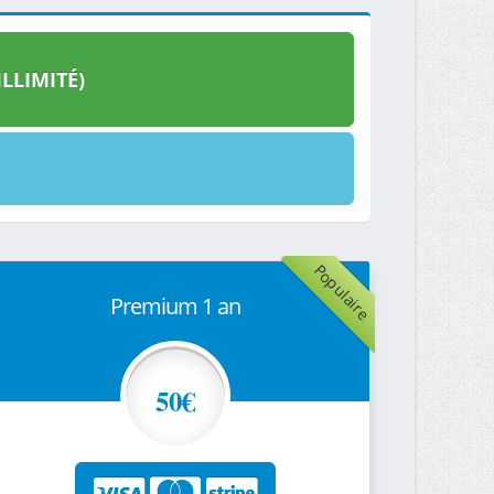
LLIMITÉ)
Populaire
Premium 1 an
50€