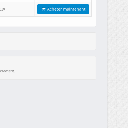
Acheter maintenant
CB)
ursement.