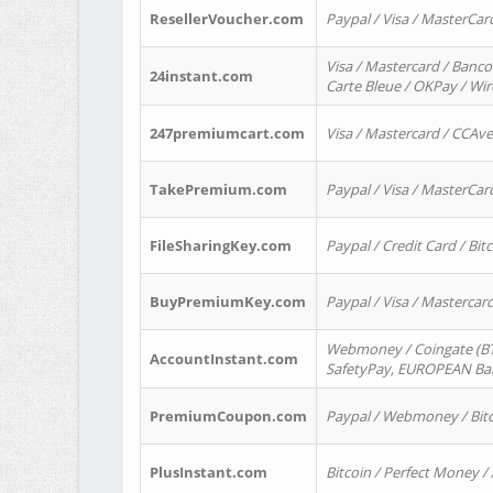
ResellerVoucher.com
Paypal / Visa / MasterCar
Visa / Mastercard / Banco
24instant.com
Carte Bleue / OKPay / Wi
247premiumcart.com
Visa / Mastercard / CCAv
TakePremium.com
Paypal / Visa / MasterCar
FileSharingKey.com
Paypal / Credit Card / Bitc
BuyPremiumKey.com
Paypal / Visa / Masterca
Webmoney / Coingate (BTC
AccountInstant.com
SafetyPay, EUROPEAN Bank
PremiumCoupon.com
Paypal / Webmoney / Bitc
PlusInstant.com
Bitcoin / Perfect Money /