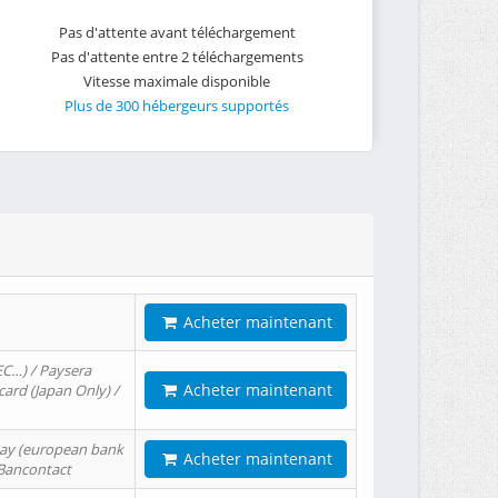
Pas d'attente avant téléchargement
Pas d'attente entre 2 téléchargements
Vitesse maximale disponible
Plus de 300 hébergeurs supportés
Acheter maintenant
EC…) / Paysera
Acheter maintenant
card (Japan Only) /
tPay (european bank
Acheter maintenant
/ Bancontact