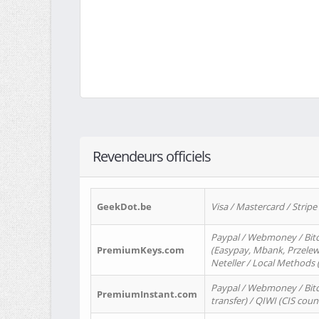
Revendeurs officiels
GeekDot.be
Visa / Mastercard / Stripe
Paypal / Webmoney / Bitc
PremiumKeys.com
(Easypay, Mbank, Przelewy2
Neteller / Local Methods
Paypal / Webmoney / Bitc
PremiumInstant.com
transfer) / QIWI (CIS coun