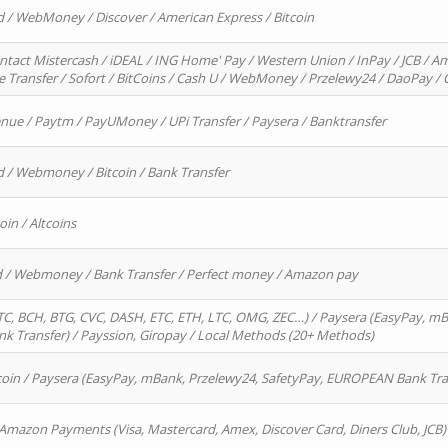
d / WebMoney / Discover / American Express / Bitcoin
ntact Mistercash / iDEAL / ING Home' Pay / Western Union / InPay / JCB / Am
re Transfer / Sofort / BitCoins / Cash U / WebMoney / Przelewy24 / DaoPay 
enue / Paytm / PayUMoney / UPi Transfer / Paysera / Banktransfer
d / Webmoney / Bitcoin / Bank Transfer
oin / Altcoins
rd / Webmoney / Bank Transfer / Perfect money / Amazon pay
, BCH, BTG, CVC, DASH, ETC, ETH, LTC, OMG, ZEC…) / Paysera (EasyPay, mB
 Transfer) / Payssion, Giropay / Local Methods (20+ Methods)
oin / Paysera (EasyPay, mBank, Przelewy24, SafetyPay, EUROPEAN Bank Transf
 Amazon Payments (Visa, Mastercard, Amex, Discover Card, Diners Club, JCB)