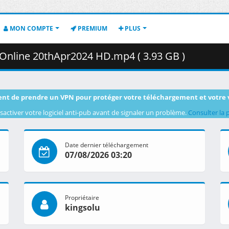
MON COMPTE
PREMIUM
PLUS
Online 20thApr2024 HD.mp4 ( 3.93 GB )
nt de prendre un VPN pour protéger votre téléchargement et votre 
sactiver votre logiciel anti-pub avant de signaler un problème.
Consulter la 
Date dernier téléchargement
07/08/2026 03:20
Propriétaire
kingsolu