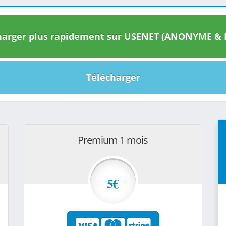
arger plus rapidement sur USENET (ANONYME & I
Télécharger
Premium 1 mois
5€