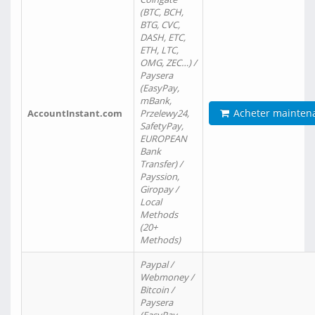
(BTC, BCH,
BTG, CVC,
DASH, ETC,
ETH, LTC,
OMG, ZEC…) /
Paysera
(EasyPay,
mBank,
Acheter mainten
AccountInstant.com
Przelewy24,
SafetyPay,
EUROPEAN
Bank
Transfer) /
Payssion,
Giropay /
Local
Methods
(20+
Methods)
Paypal /
Webmoney /
Bitcoin /
Paysera