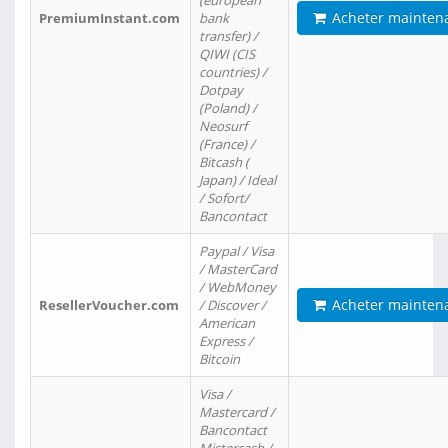
(european
Acheter mainten
PremiumInstant.com
bank
transfer) /
QIWI (CIS
countries) /
Dotpay
(Poland) /
Neosurf
(France) /
Bitcash (
Japan) / Ideal
/ Sofort/
Bancontact
Paypal / Visa
/ MasterCard
/ WebMoney
Acheter mainten
ResellerVoucher.com
/ Discover /
American
Express /
Bitcoin
Visa /
Mastercard /
Bancontact