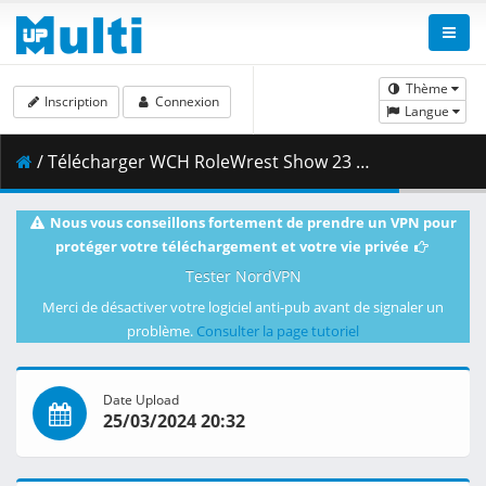
Thème
Inscription
Connexion
Langue
/ Télécharger WCH RoleWrest Show 23 Mar 2024.mp4 ( 3.38 GB )
Nous vous conseillons fortement de prendre un VPN pour
protéger votre téléchargement et votre vie privée
Tester NordVPN
Merci de désactiver votre logiciel anti-pub avant de signaler un
problème.
Consulter la page tutoriel
Date Upload
25/03/2024 20:32