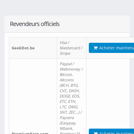
Revendeurs officiels
Visa /
Acheter mainten
GeekDot.be
Mastercard /
Stripe
Paypal /
Webmoney /
Bitcoin,
Altcoins
(BCH, BTG,
CVC, DASH,
DOGE, EOS,
ETC, ETH,
LTC, OMG,
SNT, ZEC…) /
Paysera
(Easypay,
Mbank,
Acheter mainten
PremiumKeys.com
Przelewy24,