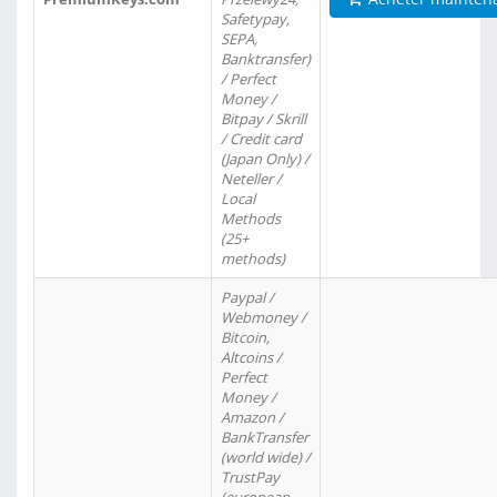
Safetypay,
SEPA,
Banktransfer)
/ Perfect
Money /
Bitpay / Skrill
/ Credit card
(Japan Only) /
Neteller /
Local
Methods
(25+
methods)
Paypal /
Webmoney /
Bitcoin,
Altcoins /
Perfect
Money /
Amazon /
BankTransfer
(world wide) /
TrustPay