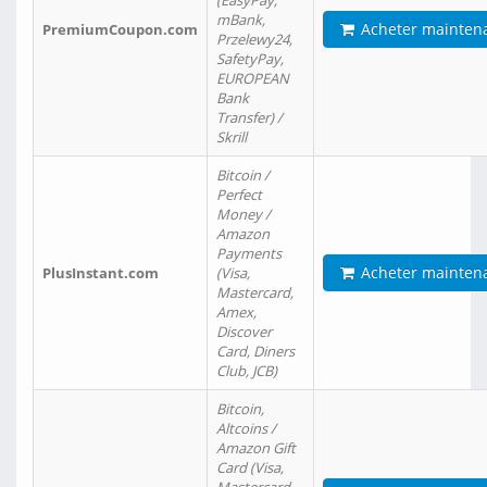
(EasyPay,
mBank,
Acheter mainten
PremiumCoupon.com
Przelewy24,
SafetyPay,
EUROPEAN
Bank
Transfer) /
Skrill
Bitcoin /
Perfect
Money /
Amazon
Payments
Acheter mainten
PlusInstant.com
(Visa,
Mastercard,
Amex,
Discover
Card, Diners
Club, JCB)
Bitcoin,
Altcoins /
Amazon Gift
Card (Visa,