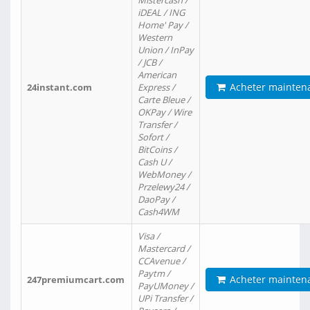
Mistercash /
iDEAL / ING
Home' Pay /
Western
Union / InPay
/ JCB /
American
Acheter mainten
24instant.com
Express /
Carte Bleue /
OKPay / Wire
Transfer /
Sofort /
BitCoins /
Cash U /
WebMoney /
Przelewy24 /
DaoPay /
Cash4WM
Visa /
Mastercard /
CCAvenue /
Paytm /
Acheter mainten
247premiumcart.com
PayUMoney /
UPi Transfer /