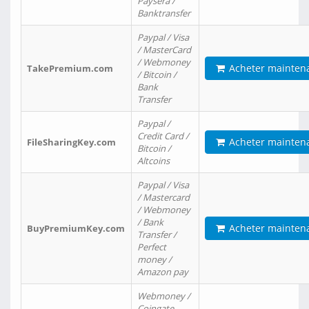
Paysera /
Banktransfer
Paypal / Visa
/ MasterCard
/ Webmoney
Acheter mainten
TakePremium.com
/ Bitcoin /
Bank
Transfer
Paypal /
Credit Card /
Acheter mainten
FileSharingKey.com
Bitcoin /
Altcoins
Paypal / Visa
/ Mastercard
/ Webmoney
/ Bank
Acheter mainten
BuyPremiumKey.com
Transfer /
Perfect
money /
Amazon pay
Webmoney /
Coingate