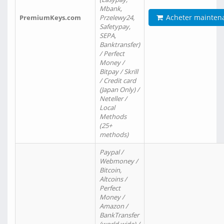
Mbank,
Acheter mainten
PremiumKeys.com
Przelewy24,
Safetypay,
SEPA,
Banktransfer)
/ Perfect
Money /
Bitpay / Skrill
/ Credit card
(Japan Only) /
Neteller /
Local
Methods
(25+
methods)
Paypal /
Webmoney /
Bitcoin,
Altcoins /
Perfect
Money /
Amazon /
BankTransfer