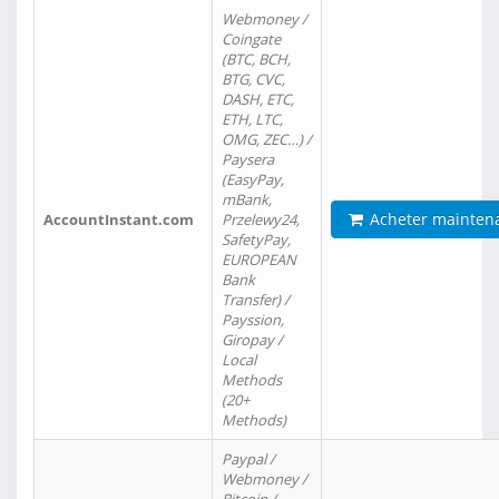
Webmoney /
Coingate
(BTC, BCH,
BTG, CVC,
DASH, ETC,
ETH, LTC,
OMG, ZEC…) /
Paysera
(EasyPay,
mBank,
Acheter mainten
AccountInstant.com
Przelewy24,
SafetyPay,
EUROPEAN
Bank
Transfer) /
Payssion,
Giropay /
Local
Methods
(20+
Methods)
Paypal /
Webmoney /