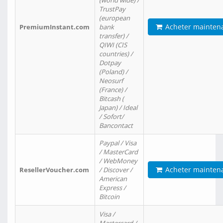
(world wide) /
TrustPay
(european
Acheter mainten
PremiumInstant.com
bank
transfer) /
QIWI (CIS
countries) /
Dotpay
(Poland) /
Neosurf
(France) /
Bitcash (
Japan) / Ideal
/ Sofort/
Bancontact
Paypal / Visa
/ MasterCard
/ WebMoney
Acheter mainten
ResellerVoucher.com
/ Discover /
American
Express /
Bitcoin
Visa /