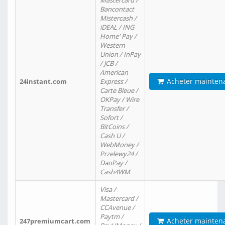
Mastercard /
Bancontact
Mistercash /
iDEAL / ING
Home' Pay /
Western
Union / InPay
/ JCB /
American
Acheter mainten
24instant.com
Express /
Carte Bleue /
OKPay / Wire
Transfer /
Sofort /
BitCoins /
Cash U /
WebMoney /
Przelewy24 /
DaoPay /
Cash4WM
Visa /
Mastercard /
CCAvenue /
Paytm /
Acheter mainten
247premiumcart.com