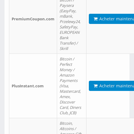
Bitcoin /
Paysera
(EasyPay,
mBank,
Acheter mainten
PremiumCoupon.com
Przelewy24,
SafetyPay,
EUROPEAN
Bank
Transfer) /
Skrill
Bitcoin /
Perfect
Money /
Amazon
Payments
Acheter mainten
PlusInstant.com
(Visa,
Mastercard,
Amex,
Discover
Card, Diners
Club, JCB)
Bitcoin,
Altcoins /