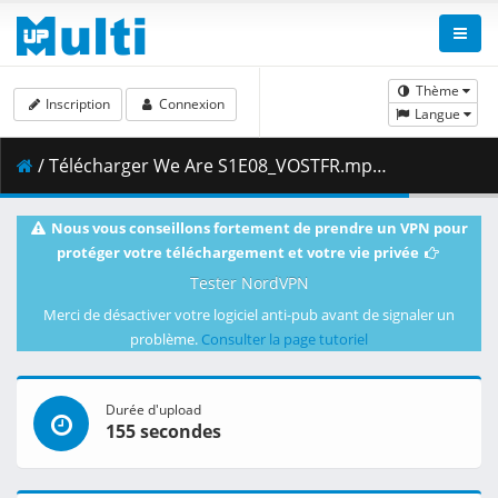
Thème
Inscription
Connexion
Langue
/ Télécharger We Are S1E08_VOSTFR.mp4 ( 1.16 GB )
Nous vous conseillons fortement de prendre un VPN pour
protéger votre téléchargement et votre vie privée
Tester NordVPN
Merci de désactiver votre logiciel anti-pub avant de signaler un
problème.
Consulter la page tutoriel
Durée d'upload
155 secondes