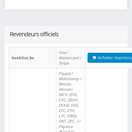
Revendeurs officiels
Visa /
Acheter mainten
GeekDot.be
Mastercard /
Stripe
Paypal /
Webmoney /
Bitcoin,
Altcoins
(BCH, BTG,
CVC, DASH,
DOGE, EOS,
ETC, ETH,
LTC, OMG,
SNT, ZEC…) /
Paysera
(Easypay,