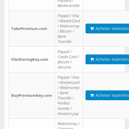
Paysera /
Banktransfer
Paypal / Visa
/ MasterCard
/ Webmoney
Acheter mainten
TakePremium.com
/ Bitcoin /
Bank
Transfer
Paypal /
Credit Card /
Acheter mainten
FileSharingKey.com
Bitcoin /
Altcoins
Paypal / Visa
/ Mastercard
/ Webmoney
/ Bank
Acheter mainten
BuyPremiumKey.com
Transfer /
Perfect
money /
Amazon pay
Webmoney /
Coingate