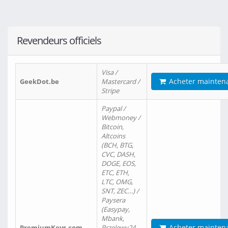
Revendeurs officiels
Visa /
Acheter mainten
GeekDot.be
Mastercard /
Stripe
Paypal /
Webmoney /
Bitcoin,
Altcoins
(BCH, BTG,
CVC, DASH,
DOGE, EOS,
ETC, ETH,
LTC, OMG,
SNT, ZEC…) /
Paysera
(Easypay,
Mbank,
Acheter mainten
PremiumKeys.com
Przelewy24,