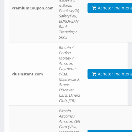
(EasyPay,
mBank,
Acheter mainten
PremiumCoupon.com
Przelewy24,
SafetyPay,
EUROPEAN
Bank
Transfer) /
Skrill
Bitcoin /
Perfect
Money /
Amazon
Payments
Acheter mainten
PlusInstant.com
(Visa,
Mastercard,
Amex,
Discover
Card, Diners
Club, JCB)
Bitcoin,
Altcoins /
Amazon Gift
Card (Visa,