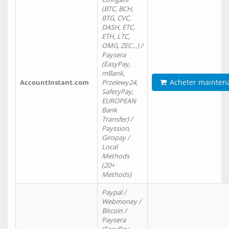
(BTC, BCH,
BTG, CVC,
DASH, ETC,
ETH, LTC,
OMG, ZEC…) /
Paysera
(EasyPay,
mBank,
Acheter mainten
AccountInstant.com
Przelewy24,
SafetyPay,
EUROPEAN
Bank
Transfer) /
Payssion,
Giropay /
Local
Methods
(20+
Methods)
Paypal /
Webmoney /
Bitcoin /
Paysera