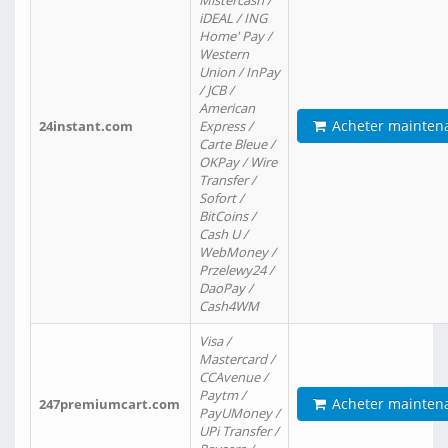
Mistercash /
iDEAL / ING
Home' Pay /
Western
Union / InPay
/ JCB /
American
Acheter mainten
24instant.com
Express /
Carte Bleue /
OKPay / Wire
Transfer /
Sofort /
BitCoins /
Cash U /
WebMoney /
Przelewy24 /
DaoPay /
Cash4WM
Visa /
Mastercard /
CCAvenue /
Paytm /
Acheter mainten
247premiumcart.com
PayUMoney /
UPi Transfer /