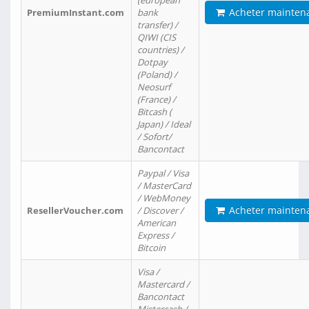
(european
Acheter mainten
PremiumInstant.com
bank
transfer) /
QIWI (CIS
countries) /
Dotpay
(Poland) /
Neosurf
(France) /
Bitcash (
Japan) / Ideal
/ Sofort/
Bancontact
Paypal / Visa
/ MasterCard
/ WebMoney
Acheter mainten
ResellerVoucher.com
/ Discover /
American
Express /
Bitcoin
Visa /
Mastercard /
Bancontact