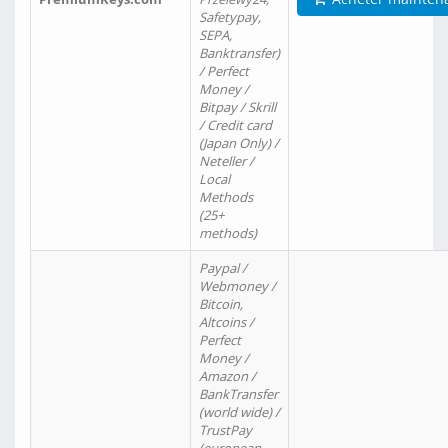
Safetypay,
SEPA,
Banktransfer)
/ Perfect
Money /
Bitpay / Skrill
/ Credit card
(Japan Only) /
Neteller /
Local
Methods
(25+
methods)
Paypal /
Webmoney /
Bitcoin,
Altcoins /
Perfect
Money /
Amazon /
BankTransfer
(world wide) /
TrustPay