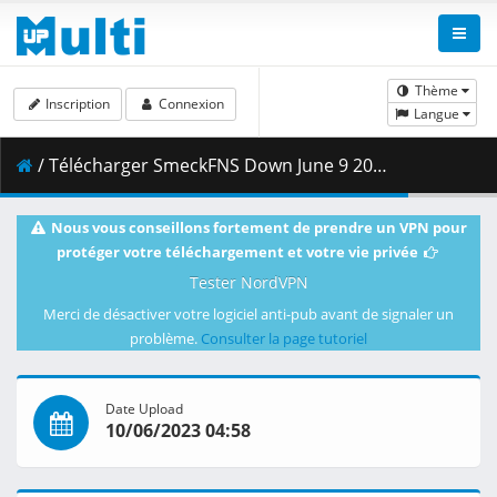
Thème
Inscription
Connexion
Langue
/ Télécharger SmeckFNS Down June 9 2023 720p HD.mp4 ( 2.76 GB )
Nous vous conseillons fortement de prendre un VPN pour
protéger votre téléchargement et votre vie privée
Tester NordVPN
Merci de désactiver votre logiciel anti-pub avant de signaler un
problème.
Consulter la page tutoriel
Date Upload
10/06/2023 04:58